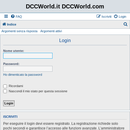
DCCWorld.it DCCWorld.com
FAQ
Iscriviti
Login
Indice
Argomenti senza risposta
Argomenti attivi
e
r
Login
c
Nome utente:
a
Password:
Ho dimenticato la password
Ricordami
Nascondi il mio stato per questa sessione
ISCRIVITI
Per eseguire il login devi essere registrato. La registrazione richiede solo
pochi secondi e garantisce l’accesso alle funzioni avanzate. L’amministratore