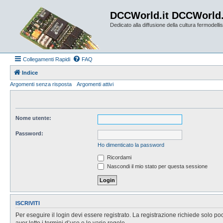
DCCWorld.it DCCWorld
Dedicato alla diffusione della cultura fermodellist
Collegamenti Rapidi
FAQ
Indice
Argomenti senza risposta
Argomenti attivi
Nome utente:
Password:
Ho dimenticato la password
Ricordami
Nascondi il mio stato per questa sessione
ISCRIVITI
Per eseguire il login devi essere registrato. La registrazione richiede solo po
aver letto i termini d’uso e le varie regole.