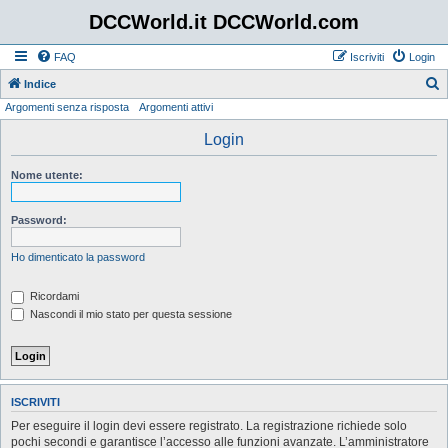
DCCWorld.it DCCWorld.com
FAQ
Iscriviti
Login
Indice
Argomenti senza risposta
Argomenti attivi
e
r
Login
c
Nome utente:
a
Password:
Ho dimenticato la password
Ricordami
Nascondi il mio stato per questa sessione
ISCRIVITI
Per eseguire il login devi essere registrato. La registrazione richiede solo
pochi secondi e garantisce l’accesso alle funzioni avanzate. L’amministratore