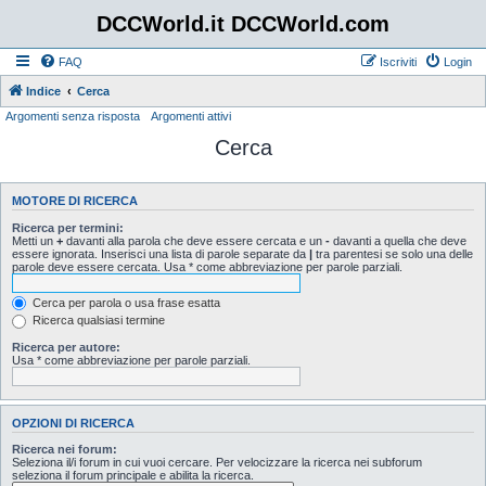
DCCWorld.it DCCWorld.com
FAQ
Iscriviti
Login
Indice
Cerca
Argomenti senza risposta
Argomenti attivi
Cerca
MOTORE DI RICERCA
Ricerca per termini:
Metti un
+
davanti alla parola che deve essere cercata e un
-
davanti a quella che deve
essere ignorata. Inserisci una lista di parole separate da
|
tra parentesi se solo una delle
parole deve essere cercata. Usa * come abbreviazione per parole parziali.
Cerca per parola o usa frase esatta
Ricerca qualsiasi termine
Ricerca per autore:
Usa * come abbreviazione per parole parziali.
OPZIONI DI RICERCA
Ricerca nei forum:
Seleziona il/i forum in cui vuoi cercare. Per velocizzare la ricerca nei subforum
seleziona il forum principale e abilita la ricerca.