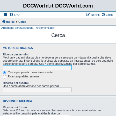
DCCWorld.it DCCWorld.com
FAQ
Iscriviti
Login
Indice
Cerca
Argomenti senza risposta
Argomenti attivi
Cerca
MOTORE DI RICERCA
Ricerca per termini:
Metti un
+
davanti alla parola che deve essere cercata e un
-
davanti a quella che deve
essere ignorata. Inserisci una lista di parole separate da
|
tra parentesi se solo una delle
parole deve essere cercata. Usa * come abbreviazione per parole parziali.
Cerca per parola o usa frase esatta
Ricerca qualsiasi termine
Ricerca per autore:
Usa * come abbreviazione per parole parziali.
OPZIONI DI RICERCA
Ricerca nei forum:
Seleziona il/i forum in cui vuoi cercare. Per velocizzare la ricerca nei subforum
seleziona il forum principale e abilita la ricerca.