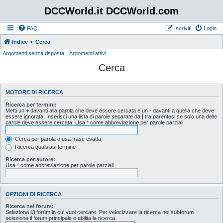
DCCWorld.it DCCWorld.com
FAQ
Iscriviti
Login
Indice
Cerca
Argomenti senza risposta
Argomenti attivi
Cerca
MOTORE DI RICERCA
Ricerca per termini:
Metti un
+
davanti alla parola che deve essere cercata e un
-
davanti a quella che deve
essere ignorata. Inserisci una lista di parole separate da
|
tra parentesi se solo una delle
parole deve essere cercata. Usa * come abbreviazione per parole parziali.
Cerca per parola o usa frase esatta
Ricerca qualsiasi termine
Ricerca per autore:
Usa * come abbreviazione per parole parziali.
OPZIONI DI RICERCA
Ricerca nei forum:
Seleziona il/i forum in cui vuoi cercare. Per velocizzare la ricerca nei subforum
seleziona il forum principale e abilita la ricerca.