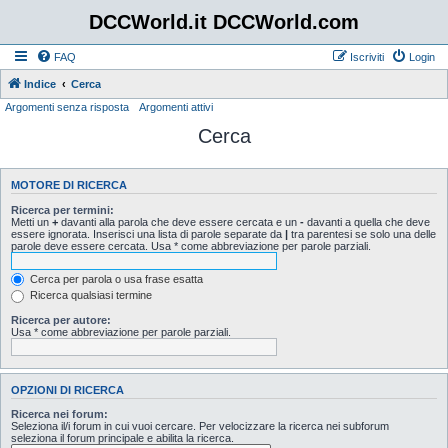
DCCWorld.it DCCWorld.com
FAQ
Iscriviti
Login
Indice
Cerca
Argomenti senza risposta
Argomenti attivi
Cerca
MOTORE DI RICERCA
Ricerca per termini:
Metti un
+
davanti alla parola che deve essere cercata e un
-
davanti a quella che deve
essere ignorata. Inserisci una lista di parole separate da
|
tra parentesi se solo una delle
parole deve essere cercata. Usa * come abbreviazione per parole parziali.
Cerca per parola o usa frase esatta
Ricerca qualsiasi termine
Ricerca per autore:
Usa * come abbreviazione per parole parziali.
OPZIONI DI RICERCA
Ricerca nei forum:
Seleziona il/i forum in cui vuoi cercare. Per velocizzare la ricerca nei subforum
seleziona il forum principale e abilita la ricerca.