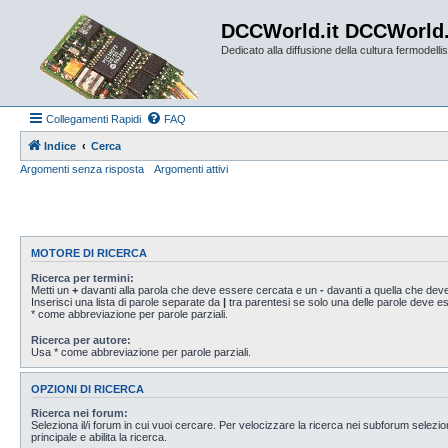
DCCWorld.it DCCWorld
Dedicato alla diffusione della cultura fermodellist
Collegamenti Rapidi
FAQ
Indice
Cerca
Argomenti senza risposta
Argomenti attivi
MOTORE DI RICERCA
Ricerca per termini:
Metti un
+
davanti alla parola che deve essere cercata e un
-
davanti a quella che deve
Inserisci una lista di parole separate da
|
tra parentesi se solo una delle parole deve 
* come abbreviazione per parole parziali.
Ricerca per autore:
Usa * come abbreviazione per parole parziali.
OPZIONI DI RICERCA
Ricerca nei forum:
Seleziona il/i forum in cui vuoi cercare. Per velocizzare la ricerca nei subforum selezio
principale e abilita la ricerca.