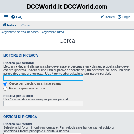
DCCWorld.it DCCWorld.com
FAQ
Iscriviti
Login
Indice
Cerca
Argomenti senza risposta
Argomenti attivi
Cerca
MOTORE DI RICERCA
Ricerca per termini:
Metti un
+
davanti alla parola che deve essere cercata e un
-
davanti a quella che deve
essere ignorata. Inserisci una lista di parole separate da
|
tra parentesi se solo una delle
parole deve essere cercata. Usa * come abbreviazione per parole parziali.
Cerca per parola o usa frase esatta
Ricerca qualsiasi termine
Ricerca per autore:
Usa * come abbreviazione per parole parziali.
OPZIONI DI RICERCA
Ricerca nei forum:
Seleziona il/i forum in cui vuoi cercare. Per velocizzare la ricerca nei subforum
seleziona il forum principale e abilita la ricerca.