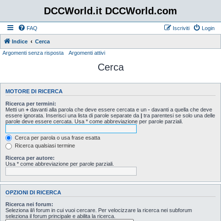
DCCWorld.it DCCWorld.com
FAQ
Iscriviti
Login
Indice
Cerca
Argomenti senza risposta
Argomenti attivi
Cerca
MOTORE DI RICERCA
Ricerca per termini:
Metti un
+
davanti alla parola che deve essere cercata e un
-
davanti a quella che deve
essere ignorata. Inserisci una lista di parole separate da
|
tra parentesi se solo una delle
parole deve essere cercata. Usa * come abbreviazione per parole parziali.
Cerca per parola o usa frase esatta
Ricerca qualsiasi termine
Ricerca per autore:
Usa * come abbreviazione per parole parziali.
OPZIONI DI RICERCA
Ricerca nei forum:
Seleziona il/i forum in cui vuoi cercare. Per velocizzare la ricerca nei subforum
seleziona il forum principale e abilita la ricerca.