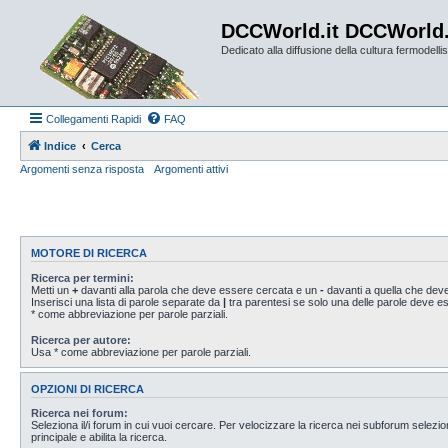
DCCWorld.it DCCWorld
Dedicato alla diffusione della cultura fermodellist
Collegamenti Rapidi
FAQ
Indice
Cerca
Argomenti senza risposta
Argomenti attivi
MOTORE DI RICERCA
Ricerca per termini:
Metti un
+
davanti alla parola che deve essere cercata e un
-
davanti a quella che deve
Inserisci una lista di parole separate da
|
tra parentesi se solo una delle parole deve 
* come abbreviazione per parole parziali.
Ricerca per autore:
Usa * come abbreviazione per parole parziali.
OPZIONI DI RICERCA
Ricerca nei forum:
Seleziona il/i forum in cui vuoi cercare. Per velocizzare la ricerca nei subforum selezio
principale e abilita la ricerca.