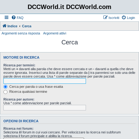
DCCWorld.it DCCWorld.com
FAQ
Iscriviti
Login
Indice
Cerca
Argomenti senza risposta
Argomenti attivi
Cerca
MOTORE DI RICERCA
Ricerca per termini:
Metti un
+
davanti alla parola che deve essere cercata e un
-
davanti a quella che deve
essere ignorata. Inserisci una lista di parole separate da
|
tra parentesi se solo una delle
parole deve essere cercata. Usa * come abbreviazione per parole parziali.
Cerca per parola o usa frase esatta
Ricerca qualsiasi termine
Ricerca per autore:
Usa * come abbreviazione per parole parziali.
OPZIONI DI RICERCA
Ricerca nei forum:
Seleziona il/i forum in cui vuoi cercare. Per velocizzare la ricerca nei subforum
seleziona il forum principale e abilita la ricerca.