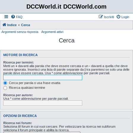
DCCWorld.it DCCWorld.com
FAQ
Iscriviti
Login
Indice
Cerca
Argomenti senza risposta
Argomenti attivi
Cerca
MOTORE DI RICERCA
Ricerca per termini:
Metti un
+
davanti alla parola che deve essere cercata e un
-
davanti a quella che deve
essere ignorata. Inserisci una lista di parole separate da
|
tra parentesi se solo una delle
parole deve essere cercata. Usa * come abbreviazione per parole parziali.
Cerca per parola o usa frase esatta
Ricerca qualsiasi termine
Ricerca per autore:
Usa * come abbreviazione per parole parziali.
OPZIONI DI RICERCA
Ricerca nei forum:
Seleziona il/i forum in cui vuoi cercare. Per velocizzare la ricerca nei subforum
seleziona il forum principale e abilita la ricerca.