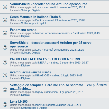
SoundShield - decoder sound Arduino opensource
Ultimo messaggio da
Luca
«
mercoledì 1 novembre 2023, 15:12
Inviato in
Sviluppo Digitale
Cerco Manuale in italiano iTrain 5
Ultimo messaggio da
Danto
«
venerdì 29 settembre 2023, 23:09
Inviato in
Software per il Digitale
Fenomeno strano
Ultimo messaggio da
Marco Fornaciari
«
mercoledì 27 settembre 2023, 8:43
Inviato in
Digitale
ServoShield - decoder accessori Arduino per 16 servo
opensource
Ultimo messaggio da
Luca
«
martedì 26 settembre 2023, 15:10
Inviato in
Sviluppo Digitale
PROBLEMI LATTURA CV SU DECODER SERVI
Ultimo messaggio da
MINIERA L
«
sabato 2 settembre 2023, 10:37
Inviato in
Digitale
ricambi acme (anche usati).
Ultimo messaggio da
IGNAZIO68
«
sabato 1 luglio 2023, 8:42
Inviato in
Digitale
Settaggio cv semplice. Però me l'ho so scordato....chi può farmi
un....fischio...
Ultimo messaggio da
Bigboy
«
domenica 11 giugno 2023, 8:37
Inviato in
Digitale
Lenz LH100
Ultimo messaggio da
jonny58
«
sabato 3 giugno 2023, 10:34
Inviato in
Software per il Digitale