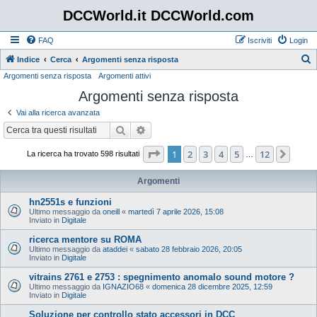
DCCWorld.it DCCWorld.com
FAQ
Iscriviti
Login
Indice
Cerca
Argomenti senza risposta
Argomenti senza risposta
Argomenti attivi
e
Argomenti senza risposta
r
c
Vai alla ricerca avanzata
a
Cerca
Ricerca avanzata
Pagina
1
di
12
1
2
3
4
5
12
Pros
La ricerca ha trovato 598 risultati
…
Argomenti
hn2551s e funzioni
Ultimo messaggio da
oneill
«
martedì 7 aprile 2026, 15:08
Inviato in
Digitale
ricerca mentore su ROMA
Ultimo messaggio da
ataddei
«
sabato 28 febbraio 2026, 20:05
Inviato in
Digitale
vitrains 2761 e 2753 : spegnimento anomalo sound motore ?
Ultimo messaggio da
IGNAZIO68
«
domenica 28 dicembre 2025, 12:59
Inviato in
Digitale
Soluzione per controllo stato accessori in DCC