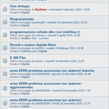
Ciao Antogar
Ultimo messaggio da
Buddace
«
mercoledì 4 dicembre 2024, 10:29
Inviato in
Digitale
Ringraziamento
Ultimo messaggio da
jonny58
«
martedì 19 novembre 2024, 23:24
Inviato in
Digitale
programmazione schede s8cv con intellibox 2
Ultimo messaggio da
rodrosa
«
martedì 2 aprile 2024, 19:29
Inviato in
Intellibox Bus - Loconet
Rocrail e motore digitale Roco
Ultimo messaggio da
seri201
«
sabato 24 febbraio 2024, 22:38
Inviato in
Software per il Digitale
E 428 Piko
Ultimo messaggio da
moros
«
martedì 19 dicembre 2023, 11:57
Inviato in
Digitale
acme 69394 problema accenzione luci anteriori bianche.
Ultimo messaggio da
IGNAZIO68
«
giovedì 14 dicembre 2023, 15:48
Inviato in
Digitale
acme 69394 problema accenzione luci anteriori -
aggiornamento.
Ultimo messaggio da
IGNAZIO68
«
venerdì 24 novembre 2023, 7:07
Inviato in
Digitale
acme 69394 problema accenzione luci anteriori.
Ultimo messaggio da
IGNAZIO68
«
lunedì 20 novembre 2023, 17:37
Inviato in
Digitale