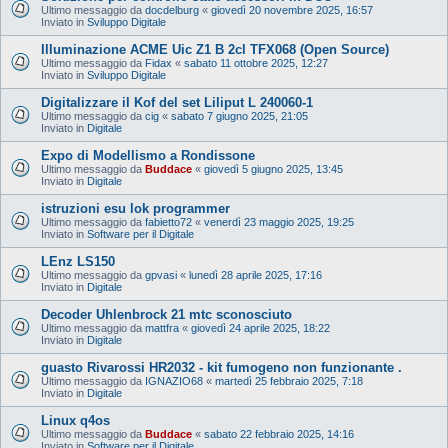
Ultimo messaggio da
docdelburg
«
giovedì 20 novembre 2025, 16:57
Inviato in
Sviluppo Digitale
Illuminazione ACME Uic Z1 B 2cl TFX068 (Open Source)
Ultimo messaggio da
Fidax
«
sabato 11 ottobre 2025, 12:27
Inviato in
Sviluppo Digitale
Digitalizzare il Kof del set Liliput L 240060-1
Ultimo messaggio da
cig
«
sabato 7 giugno 2025, 21:05
Inviato in
Digitale
Expo di Modellismo a Rondissone
Ultimo messaggio da
Buddace
«
giovedì 5 giugno 2025, 13:45
Inviato in
Digitale
istruzioni esu lok programmer
Ultimo messaggio da
fabietto72
«
venerdì 23 maggio 2025, 19:25
Inviato in
Software per il Digitale
LEnz LS150
Ultimo messaggio da
gpvasi
«
lunedì 28 aprile 2025, 17:16
Inviato in
Digitale
Decoder Uhlenbrock 21 mtc sconosciuto
Ultimo messaggio da
mattfra
«
giovedì 24 aprile 2025, 18:22
Inviato in
Digitale
guasto Rivarossi HR2032 - kit fumogeno non funzionante .
Ultimo messaggio da
IGNAZIO68
«
martedì 25 febbraio 2025, 7:18
Inviato in
Digitale
Linux q4os
Ultimo messaggio da
Buddace
«
sabato 22 febbraio 2025, 14:16
Inviato in
Software per il Digitale