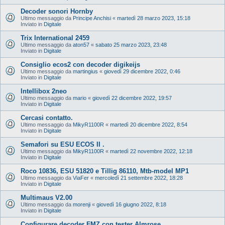
Decoder sonori Hornby
Ultimo messaggio da
Principe Anchisi
«
martedì 28 marzo 2023, 15:18
Inviato in
Digitale
Trix International 2459
Ultimo messaggio da
aton57
«
sabato 25 marzo 2023, 23:48
Inviato in
Digitale
Consiglio ecos2 con decoder digikeijs
Ultimo messaggio da
martingius
«
giovedì 29 dicembre 2022, 0:46
Inviato in
Digitale
Intellibox 2neo
Ultimo messaggio da
mario
«
giovedì 22 dicembre 2022, 19:57
Inviato in
Digitale
Cercasi contatto.
Ultimo messaggio da
MikyR1100R
«
martedì 20 dicembre 2022, 8:54
Inviato in
Digitale
Semafori su ESU ECOS II .
Ultimo messaggio da
MikyR1100R
«
martedì 22 novembre 2022, 12:18
Inviato in
Digitale
Roco 10836, ESU 51820 e Tillig 86110, Mtb-model MP1
Ultimo messaggio da
ViaFer
«
mercoledì 21 settembre 2022, 18:28
Inviato in
Digitale
Multimaus V2.00
Ultimo messaggio da
morenji
«
giovedì 16 giugno 2022, 8:18
Inviato in
Digitale
Configurare decoder FMZ con tester Almrose