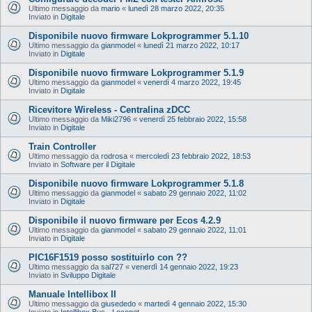
Ultimo messaggio da
mario
«
lunedì 28 marzo 2022, 20:35
Inviato in
Digitale
Disponibile nuovo firmware Lokprogrammer 5.1.10
Ultimo messaggio da
gianmodel
«
lunedì 21 marzo 2022, 10:17
Inviato in
Digitale
Disponibile nuovo firmware Lokprogrammer 5.1.9
Ultimo messaggio da
gianmodel
«
venerdì 4 marzo 2022, 19:45
Inviato in
Digitale
Ricevitore Wireless - Centralina zDCC
Ultimo messaggio da
Miki2796
«
venerdì 25 febbraio 2022, 15:58
Inviato in
Digitale
Train Controller
Ultimo messaggio da
rodrosa
«
mercoledì 23 febbraio 2022, 18:53
Inviato in
Software per il Digitale
Disponibile nuovo firmware Lokprogrammer 5.1.8
Ultimo messaggio da
gianmodel
«
sabato 29 gennaio 2022, 11:02
Inviato in
Digitale
Disponibile il nuovo firmware per Ecos 4.2.9
Ultimo messaggio da
gianmodel
«
sabato 29 gennaio 2022, 11:01
Inviato in
Digitale
PIC16F1519 posso sostituirlo con ??
Ultimo messaggio da
sal727
«
venerdì 14 gennaio 2022, 19:23
Inviato in
Sviluppo Digitale
Manuale Intellibox II
Ultimo messaggio da
giusededo
«
martedì 4 gennaio 2022, 15:30
Inviato in
Intellibox Bus - Loconet