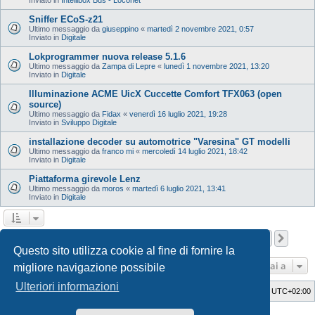
Sniffer ECoS-z21
Ultimo messaggio da
giuseppino
«
martedì 2 novembre 2021, 0:57
Inviato in
Digitale
Lokprogrammer nuova release 5.1.6
Ultimo messaggio da
Zampa di Lepre
«
lunedì 1 novembre 2021, 13:20
Inviato in
Digitale
Illuminazione ACME UicX Cuccette Comfort TFX063 (open
source)
Ultimo messaggio da
Fidax
«
venerdì 16 luglio 2021, 19:28
Inviato in
Sviluppo Digitale
installazione decoder su automotrice "Varesina" GT modelli
Ultimo messaggio da
franco mi
«
mercoledì 14 luglio 2021, 18:42
Inviato in
Digitale
Piattaforma girevole Lenz
Ultimo messaggio da
moros
«
martedì 6 luglio 2021, 13:41
Inviato in
Digitale
Pagina
1
di
12
1
2
3
4
5
12
Pros
La ricerca ha trovato 598 risultati
…
Questo sito utilizza cookie al fine di fornire la
Vai a
migliore navigazione possibile
Ulteriori informazioni
Indice
Cancella cookie
Tutti gli orari sono
UTC+02:00
Style Developer by ©
GTA game
Forum.