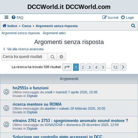
DCCWorld.it DCCWorld.com
FAQ
Iscriviti
Login
Indice
Cerca
Argomenti senza risposta
Argomenti senza risposta
Argomenti attivi
e
Argomenti senza risposta
r
c
Vai alla ricerca avanzata
a
Cerca
Ricerca avanzata
Pagina
1
di
12
1
2
3
4
5
12
Pros
La ricerca ha trovato 598 risultati
…
Argomenti
hn2551s e funzioni
Ultimo messaggio da
oneill
«
martedì 7 aprile 2026, 15:08
Inviato in
Digitale
ricerca mentore su ROMA
Ultimo messaggio da
ataddei
«
sabato 28 febbraio 2026, 20:05
Inviato in
Digitale
vitrains 2761 e 2753 : spegnimento anomalo sound motore ?
Ultimo messaggio da
IGNAZIO68
«
domenica 28 dicembre 2025, 12:59
Inviato in
Digitale
Soluzione per controllo stato accessori in DCC