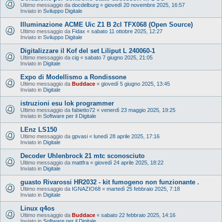
Ultimo messaggio da
docdelburg
«
giovedì 20 novembre 2025, 16:57
Inviato in
Sviluppo Digitale
Illuminazione ACME Uic Z1 B 2cl TFX068 (Open Source)
Ultimo messaggio da
Fidax
«
sabato 11 ottobre 2025, 12:27
Inviato in
Sviluppo Digitale
Digitalizzare il Kof del set Liliput L 240060-1
Ultimo messaggio da
cig
«
sabato 7 giugno 2025, 21:05
Inviato in
Digitale
Expo di Modellismo a Rondissone
Ultimo messaggio da
Buddace
«
giovedì 5 giugno 2025, 13:45
Inviato in
Digitale
istruzioni esu lok programmer
Ultimo messaggio da
fabietto72
«
venerdì 23 maggio 2025, 19:25
Inviato in
Software per il Digitale
LEnz LS150
Ultimo messaggio da
gpvasi
«
lunedì 28 aprile 2025, 17:16
Inviato in
Digitale
Decoder Uhlenbrock 21 mtc sconosciuto
Ultimo messaggio da
mattfra
«
giovedì 24 aprile 2025, 18:22
Inviato in
Digitale
guasto Rivarossi HR2032 - kit fumogeno non funzionante .
Ultimo messaggio da
IGNAZIO68
«
martedì 25 febbraio 2025, 7:18
Inviato in
Digitale
Linux q4os
Ultimo messaggio da
Buddace
«
sabato 22 febbraio 2025, 14:16
Inviato in
Software per il Digitale