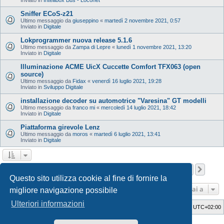
Sniffer ECoS-z21
Ultimo messaggio da
giuseppino
«
martedì 2 novembre 2021, 0:57
Inviato in
Digitale
Lokprogrammer nuova release 5.1.6
Ultimo messaggio da
Zampa di Lepre
«
lunedì 1 novembre 2021, 13:20
Inviato in
Digitale
Illuminazione ACME UicX Cuccette Comfort TFX063 (open
source)
Ultimo messaggio da
Fidax
«
venerdì 16 luglio 2021, 19:28
Inviato in
Sviluppo Digitale
installazione decoder su automotrice "Varesina" GT modelli
Ultimo messaggio da
franco mi
«
mercoledì 14 luglio 2021, 18:42
Inviato in
Digitale
Piattaforma girevole Lenz
Ultimo messaggio da
moros
«
martedì 6 luglio 2021, 13:41
Inviato in
Digitale
Pagina
1
di
12
1
2
3
4
5
12
Pros
La ricerca ha trovato 598 risultati
…
Questo sito utilizza cookie al fine di fornire la
Vai a
migliore navigazione possibile
Ulteriori informazioni
Indice
Cancella cookie
Tutti gli orari sono
UTC+02:00
Style Developer by ©
GTA game
Forum.