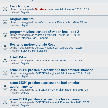
Ciao Antogar
Ultimo messaggio da
Buddace
«
mercoledì 4 dicembre 2024, 10:29
Inviato in
Digitale
Ringraziamento
Ultimo messaggio da
jonny58
«
martedì 19 novembre 2024, 23:24
Inviato in
Digitale
programmazione schede s8cv con intellibox 2
Ultimo messaggio da
rodrosa
«
martedì 2 aprile 2024, 19:29
Inviato in
Intellibox Bus - Loconet
Rocrail e motore digitale Roco
Ultimo messaggio da
seri201
«
sabato 24 febbraio 2024, 22:38
Inviato in
Software per il Digitale
E 428 Piko
Ultimo messaggio da
moros
«
martedì 19 dicembre 2023, 11:57
Inviato in
Digitale
acme 69394 problema accenzione luci anteriori bianche.
Ultimo messaggio da
IGNAZIO68
«
giovedì 14 dicembre 2023, 15:48
Inviato in
Digitale
acme 69394 problema accenzione luci anteriori -
aggiornamento.
Ultimo messaggio da
IGNAZIO68
«
venerdì 24 novembre 2023, 7:07
Inviato in
Digitale
acme 69394 problema accenzione luci anteriori.
Ultimo messaggio da
IGNAZIO68
«
lunedì 20 novembre 2023, 17:37
Inviato in
Digitale