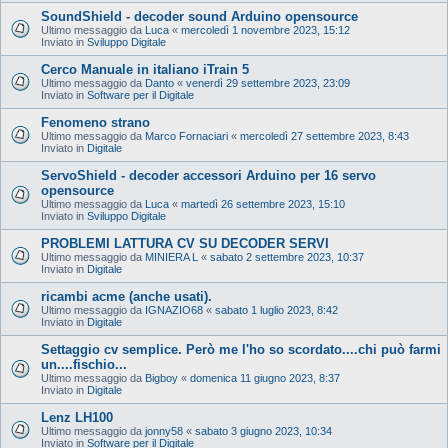
SoundShield - decoder sound Arduino opensource
Ultimo messaggio da
Luca
«
mercoledì 1 novembre 2023, 15:12
Inviato in
Sviluppo Digitale
Cerco Manuale in italiano iTrain 5
Ultimo messaggio da
Danto
«
venerdì 29 settembre 2023, 23:09
Inviato in
Software per il Digitale
Fenomeno strano
Ultimo messaggio da
Marco Fornaciari
«
mercoledì 27 settembre 2023, 8:43
Inviato in
Digitale
ServoShield - decoder accessori Arduino per 16 servo
opensource
Ultimo messaggio da
Luca
«
martedì 26 settembre 2023, 15:10
Inviato in
Sviluppo Digitale
PROBLEMI LATTURA CV SU DECODER SERVI
Ultimo messaggio da
MINIERA L
«
sabato 2 settembre 2023, 10:37
Inviato in
Digitale
ricambi acme (anche usati).
Ultimo messaggio da
IGNAZIO68
«
sabato 1 luglio 2023, 8:42
Inviato in
Digitale
Settaggio cv semplice. Però me l'ho so scordato....chi può farmi
un....fischio...
Ultimo messaggio da
Bigboy
«
domenica 11 giugno 2023, 8:37
Inviato in
Digitale
Lenz LH100
Ultimo messaggio da
jonny58
«
sabato 3 giugno 2023, 10:34
Inviato in
Software per il Digitale