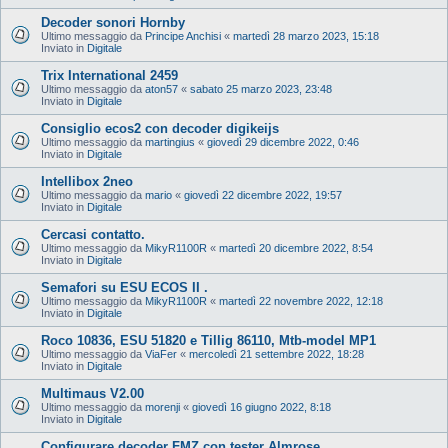
Decoder sonori Hornby
Ultimo messaggio da
Principe Anchisi
«
martedì 28 marzo 2023, 15:18
Inviato in
Digitale
Trix International 2459
Ultimo messaggio da
aton57
«
sabato 25 marzo 2023, 23:48
Inviato in
Digitale
Consiglio ecos2 con decoder digikeijs
Ultimo messaggio da
martingius
«
giovedì 29 dicembre 2022, 0:46
Inviato in
Digitale
Intellibox 2neo
Ultimo messaggio da
mario
«
giovedì 22 dicembre 2022, 19:57
Inviato in
Digitale
Cercasi contatto.
Ultimo messaggio da
MikyR1100R
«
martedì 20 dicembre 2022, 8:54
Inviato in
Digitale
Semafori su ESU ECOS II .
Ultimo messaggio da
MikyR1100R
«
martedì 22 novembre 2022, 12:18
Inviato in
Digitale
Roco 10836, ESU 51820 e Tillig 86110, Mtb-model MP1
Ultimo messaggio da
ViaFer
«
mercoledì 21 settembre 2022, 18:28
Inviato in
Digitale
Multimaus V2.00
Ultimo messaggio da
morenji
«
giovedì 16 giugno 2022, 8:18
Inviato in
Digitale
Configurare decoder FMZ con tester Almrose