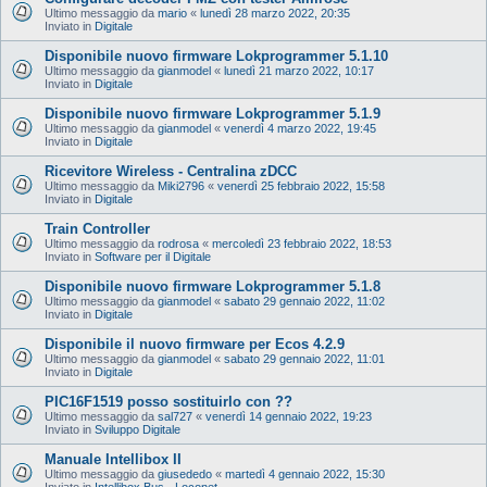
Ultimo messaggio da
mario
«
lunedì 28 marzo 2022, 20:35
Inviato in
Digitale
Disponibile nuovo firmware Lokprogrammer 5.1.10
Ultimo messaggio da
gianmodel
«
lunedì 21 marzo 2022, 10:17
Inviato in
Digitale
Disponibile nuovo firmware Lokprogrammer 5.1.9
Ultimo messaggio da
gianmodel
«
venerdì 4 marzo 2022, 19:45
Inviato in
Digitale
Ricevitore Wireless - Centralina zDCC
Ultimo messaggio da
Miki2796
«
venerdì 25 febbraio 2022, 15:58
Inviato in
Digitale
Train Controller
Ultimo messaggio da
rodrosa
«
mercoledì 23 febbraio 2022, 18:53
Inviato in
Software per il Digitale
Disponibile nuovo firmware Lokprogrammer 5.1.8
Ultimo messaggio da
gianmodel
«
sabato 29 gennaio 2022, 11:02
Inviato in
Digitale
Disponibile il nuovo firmware per Ecos 4.2.9
Ultimo messaggio da
gianmodel
«
sabato 29 gennaio 2022, 11:01
Inviato in
Digitale
PIC16F1519 posso sostituirlo con ??
Ultimo messaggio da
sal727
«
venerdì 14 gennaio 2022, 19:23
Inviato in
Sviluppo Digitale
Manuale Intellibox II
Ultimo messaggio da
giusededo
«
martedì 4 gennaio 2022, 15:30
Inviato in
Intellibox Bus - Loconet