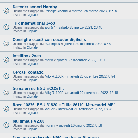
Decoder sonori Hornby
Ultimo messaggio da
Principe Anchisi
«
martedì 28 marzo 2023, 15:18
Inviato in
Digitale
Trix International 2459
Ultimo messaggio da
aton57
«
sabato 25 marzo 2023, 23:48
Inviato in
Digitale
Consiglio ecos2 con decoder digikeijs
Ultimo messaggio da
martingius
«
giovedì 29 dicembre 2022, 0:46
Inviato in
Digitale
Intellibox 2neo
Ultimo messaggio da
mario
«
giovedì 22 dicembre 2022, 19:57
Inviato in
Digitale
Cercasi contatto.
Ultimo messaggio da
MikyR1100R
«
martedì 20 dicembre 2022, 8:54
Inviato in
Digitale
Semafori su ESU ECOS II .
Ultimo messaggio da
MikyR1100R
«
martedì 22 novembre 2022, 12:18
Inviato in
Digitale
Roco 10836, ESU 51820 e Tillig 86110, Mtb-model MP1
Ultimo messaggio da
ViaFer
«
mercoledì 21 settembre 2022, 18:28
Inviato in
Digitale
Multimaus V2.00
Ultimo messaggio da
morenji
«
giovedì 16 giugno 2022, 8:18
Inviato in
Digitale
Configurare decoder FMZ con tester Almrose