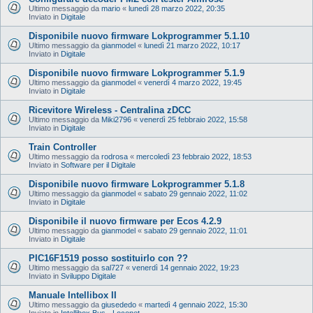
Ultimo messaggio da
mario
«
lunedì 28 marzo 2022, 20:35
Inviato in
Digitale
Disponibile nuovo firmware Lokprogrammer 5.1.10
Ultimo messaggio da
gianmodel
«
lunedì 21 marzo 2022, 10:17
Inviato in
Digitale
Disponibile nuovo firmware Lokprogrammer 5.1.9
Ultimo messaggio da
gianmodel
«
venerdì 4 marzo 2022, 19:45
Inviato in
Digitale
Ricevitore Wireless - Centralina zDCC
Ultimo messaggio da
Miki2796
«
venerdì 25 febbraio 2022, 15:58
Inviato in
Digitale
Train Controller
Ultimo messaggio da
rodrosa
«
mercoledì 23 febbraio 2022, 18:53
Inviato in
Software per il Digitale
Disponibile nuovo firmware Lokprogrammer 5.1.8
Ultimo messaggio da
gianmodel
«
sabato 29 gennaio 2022, 11:02
Inviato in
Digitale
Disponibile il nuovo firmware per Ecos 4.2.9
Ultimo messaggio da
gianmodel
«
sabato 29 gennaio 2022, 11:01
Inviato in
Digitale
PIC16F1519 posso sostituirlo con ??
Ultimo messaggio da
sal727
«
venerdì 14 gennaio 2022, 19:23
Inviato in
Sviluppo Digitale
Manuale Intellibox II
Ultimo messaggio da
giusededo
«
martedì 4 gennaio 2022, 15:30
Inviato in
Intellibox Bus - Loconet