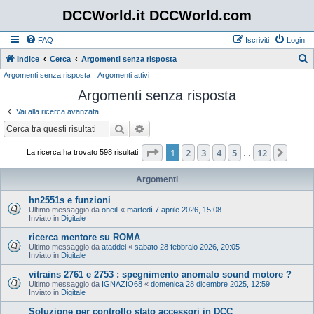
DCCWorld.it DCCWorld.com
FAQ
Iscriviti
Login
Indice
Cerca
Argomenti senza risposta
Argomenti senza risposta
Argomenti attivi
e
Argomenti senza risposta
r
c
Vai alla ricerca avanzata
a
Cerca
Ricerca avanzata
Pagina
1
di
12
1
2
3
4
5
12
Pros
La ricerca ha trovato 598 risultati
…
Argomenti
hn2551s e funzioni
Ultimo messaggio da
oneill
«
martedì 7 aprile 2026, 15:08
Inviato in
Digitale
ricerca mentore su ROMA
Ultimo messaggio da
ataddei
«
sabato 28 febbraio 2026, 20:05
Inviato in
Digitale
vitrains 2761 e 2753 : spegnimento anomalo sound motore ?
Ultimo messaggio da
IGNAZIO68
«
domenica 28 dicembre 2025, 12:59
Inviato in
Digitale
Soluzione per controllo stato accessori in DCC