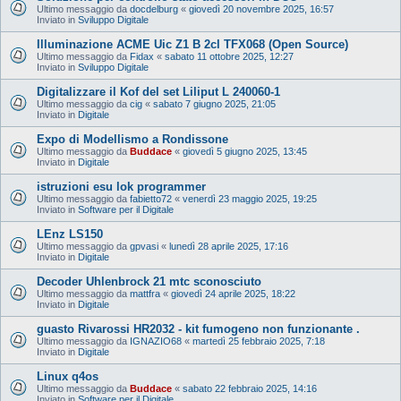
Ultimo messaggio da
docdelburg
«
giovedì 20 novembre 2025, 16:57
Inviato in
Sviluppo Digitale
Illuminazione ACME Uic Z1 B 2cl TFX068 (Open Source)
Ultimo messaggio da
Fidax
«
sabato 11 ottobre 2025, 12:27
Inviato in
Sviluppo Digitale
Digitalizzare il Kof del set Liliput L 240060-1
Ultimo messaggio da
cig
«
sabato 7 giugno 2025, 21:05
Inviato in
Digitale
Expo di Modellismo a Rondissone
Ultimo messaggio da
Buddace
«
giovedì 5 giugno 2025, 13:45
Inviato in
Digitale
istruzioni esu lok programmer
Ultimo messaggio da
fabietto72
«
venerdì 23 maggio 2025, 19:25
Inviato in
Software per il Digitale
LEnz LS150
Ultimo messaggio da
gpvasi
«
lunedì 28 aprile 2025, 17:16
Inviato in
Digitale
Decoder Uhlenbrock 21 mtc sconosciuto
Ultimo messaggio da
mattfra
«
giovedì 24 aprile 2025, 18:22
Inviato in
Digitale
guasto Rivarossi HR2032 - kit fumogeno non funzionante .
Ultimo messaggio da
IGNAZIO68
«
martedì 25 febbraio 2025, 7:18
Inviato in
Digitale
Linux q4os
Ultimo messaggio da
Buddace
«
sabato 22 febbraio 2025, 14:16
Inviato in
Software per il Digitale