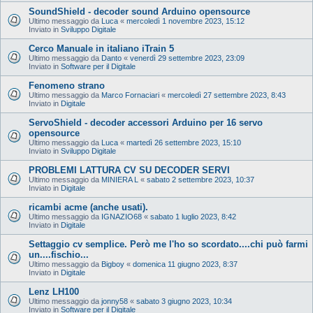
SoundShield - decoder sound Arduino opensource
Ultimo messaggio da
Luca
«
mercoledì 1 novembre 2023, 15:12
Inviato in
Sviluppo Digitale
Cerco Manuale in italiano iTrain 5
Ultimo messaggio da
Danto
«
venerdì 29 settembre 2023, 23:09
Inviato in
Software per il Digitale
Fenomeno strano
Ultimo messaggio da
Marco Fornaciari
«
mercoledì 27 settembre 2023, 8:43
Inviato in
Digitale
ServoShield - decoder accessori Arduino per 16 servo
opensource
Ultimo messaggio da
Luca
«
martedì 26 settembre 2023, 15:10
Inviato in
Sviluppo Digitale
PROBLEMI LATTURA CV SU DECODER SERVI
Ultimo messaggio da
MINIERA L
«
sabato 2 settembre 2023, 10:37
Inviato in
Digitale
ricambi acme (anche usati).
Ultimo messaggio da
IGNAZIO68
«
sabato 1 luglio 2023, 8:42
Inviato in
Digitale
Settaggio cv semplice. Però me l'ho so scordato....chi può farmi
un....fischio...
Ultimo messaggio da
Bigboy
«
domenica 11 giugno 2023, 8:37
Inviato in
Digitale
Lenz LH100
Ultimo messaggio da
jonny58
«
sabato 3 giugno 2023, 10:34
Inviato in
Software per il Digitale