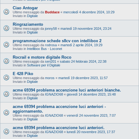
Ciao Antogar
Ultimo messaggio da
Buddace
«
mercoledì 4 dicembre 2024, 10:29
Inviato in
Digitale
Ringraziamento
Ultimo messaggio da
jonny58
«
martedì 19 novembre 2024, 23:24
Inviato in
Digitale
programmazione schede s8cv con intellibox 2
Ultimo messaggio da
rodrosa
«
martedì 2 aprile 2024, 19:29
Inviato in
Intellibox Bus - Loconet
Rocrail e motore digitale Roco
Ultimo messaggio da
seri201
«
sabato 24 febbraio 2024, 22:38
Inviato in
Software per il Digitale
E 428 Piko
Ultimo messaggio da
moros
«
martedì 19 dicembre 2023, 11:57
Inviato in
Digitale
acme 69394 problema accenzione luci anteriori bianche.
Ultimo messaggio da
IGNAZIO68
«
giovedì 14 dicembre 2023, 15:48
Inviato in
Digitale
acme 69394 problema accenzione luci anteriori -
aggiornamento.
Ultimo messaggio da
IGNAZIO68
«
venerdì 24 novembre 2023, 7:07
Inviato in
Digitale
acme 69394 problema accenzione luci anteriori.
Ultimo messaggio da
IGNAZIO68
«
lunedì 20 novembre 2023, 17:37
Inviato in
Digitale