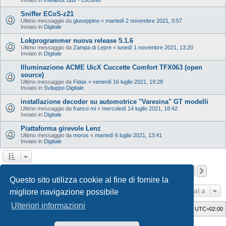
Sniffer ECoS-z21
Ultimo messaggio da
giuseppino
«
martedì 2 novembre 2021, 0:57
Inviato in
Digitale
Lokprogrammer nuova release 5.1.6
Ultimo messaggio da
Zampa di Lepre
«
lunedì 1 novembre 2021, 13:20
Inviato in
Digitale
Illuminazione ACME UicX Cuccette Comfort TFX063 (open
source)
Ultimo messaggio da
Fidax
«
venerdì 16 luglio 2021, 19:28
Inviato in
Sviluppo Digitale
installazione decoder su automotrice "Varesina" GT modelli
Ultimo messaggio da
franco mi
«
mercoledì 14 luglio 2021, 18:42
Inviato in
Digitale
Piattaforma girevole Lenz
Ultimo messaggio da
moros
«
martedì 6 luglio 2021, 13:41
Inviato in
Digitale
Pagina
1
di
12
1
2
3
4
5
12
Pros
La ricerca ha trovato 598 risultati
…
Questo sito utilizza cookie al fine di fornire la
Vai a
migliore navigazione possibile
Ulteriori informazioni
Indice
Cancella cookie
Tutti gli orari sono
UTC+02:00
Style Developer by ©
GTA game
Forum.