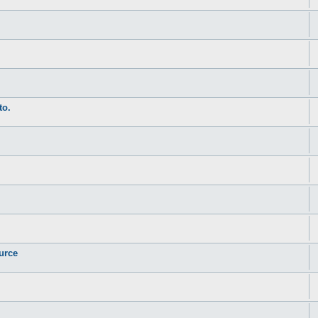
to.
urce