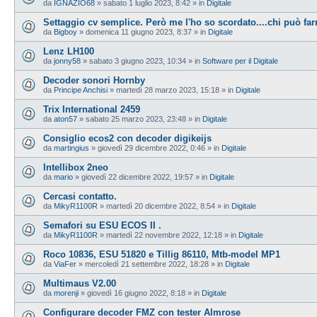
da
IGNAZIO68
»
sabato 1 luglio 2023, 8:42
» in
Digitale
Settaggio cv semplice. Però me l'ho so scordato....chi può farm
da
Bigboy
»
domenica 11 giugno 2023, 8:37
» in
Digitale
Lenz LH100
da
jonny58
»
sabato 3 giugno 2023, 10:34
» in
Software per il Digitale
Decoder sonori Hornby
da
Principe Anchisi
»
martedì 28 marzo 2023, 15:18
» in
Digitale
Trix International 2459
da
aton57
»
sabato 25 marzo 2023, 23:48
» in
Digitale
Consiglio ecos2 con decoder digikeijs
da
martingius
»
giovedì 29 dicembre 2022, 0:46
» in
Digitale
Intellibox 2neo
da
mario
»
giovedì 22 dicembre 2022, 19:57
» in
Digitale
Cercasi contatto.
da
MikyR1100R
»
martedì 20 dicembre 2022, 8:54
» in
Digitale
Semafori su ESU ECOS II .
da
MikyR1100R
»
martedì 22 novembre 2022, 12:18
» in
Digitale
Roco 10836, ESU 51820 e Tillig 86110, Mtb-model MP1
da
ViaFer
»
mercoledì 21 settembre 2022, 18:28
» in
Digitale
Multimaus V2.00
da
morenji
»
giovedì 16 giugno 2022, 8:18
» in
Digitale
Configurare decoder FMZ con tester Almrose