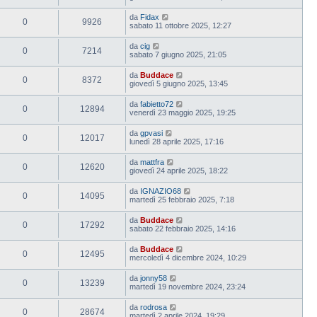
da
Fidax
0
9926
sabato 11 ottobre 2025, 12:27
da
cig
0
7214
sabato 7 giugno 2025, 21:05
da
Buddace
0
8372
giovedì 5 giugno 2025, 13:45
da
fabietto72
0
12894
venerdì 23 maggio 2025, 19:25
da
gpvasi
0
12017
lunedì 28 aprile 2025, 17:16
da
mattfra
0
12620
giovedì 24 aprile 2025, 18:22
da
IGNAZIO68
0
14095
martedì 25 febbraio 2025, 7:18
da
Buddace
0
17292
sabato 22 febbraio 2025, 14:16
da
Buddace
0
12495
mercoledì 4 dicembre 2024, 10:29
da
jonny58
0
13239
martedì 19 novembre 2024, 23:24
da
rodrosa
0
28674
martedì 2 aprile 2024, 19:29