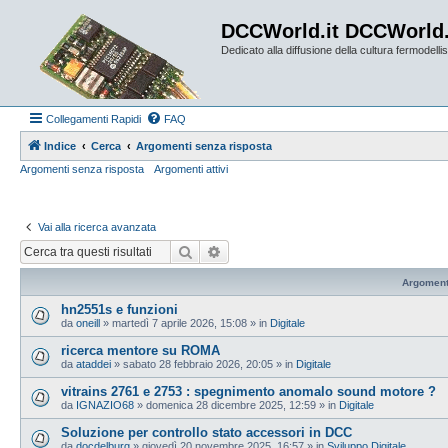
DCCWorld.it DCCWorld
Dedicato alla diffusione della cultura fermodellist
Collegamenti Rapidi
FAQ
Indice
Cerca
Argomenti senza risposta
Argomenti senza risposta
Argomenti attivi
Vai alla ricerca avanzata
Cerca
Ricerca avanzata
Argoment
hn2551s e funzioni
da
oneill
»
martedì 7 aprile 2026, 15:08
» in
Digitale
ricerca mentore su ROMA
da
ataddei
»
sabato 28 febbraio 2026, 20:05
» in
Digitale
vitrains 2761 e 2753 : spegnimento anomalo sound motore ?
da
IGNAZIO68
»
domenica 28 dicembre 2025, 12:59
» in
Digitale
Soluzione per controllo stato accessori in DCC
da
docdelburg
»
giovedì 20 novembre 2025, 16:57
» in
Sviluppo Digitale