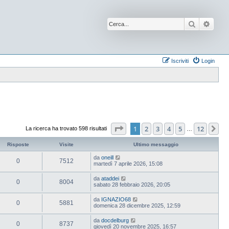
Cerca
Ricer
Iscriviti
Login
Pagina
1
di
12
1
2
3
4
5
12
Pr
La ricerca ha trovato 598 risultati
…
Risposte
Visite
Ultimo messaggio
da
oneill
0
7512
martedì 7 aprile 2026, 15:08
da
ataddei
0
8004
sabato 28 febbraio 2026, 20:05
da
IGNAZIO68
0
5881
domenica 28 dicembre 2025, 12:59
da
docdelburg
0
8737
giovedì 20 novembre 2025, 16:57