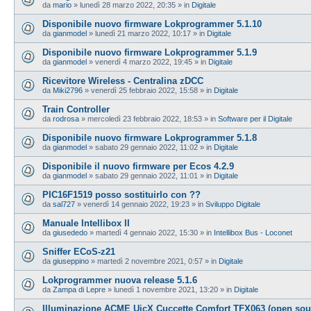
da
mario
»
lunedì 28 marzo 2022, 20:35
» in
Digitale
Disponibile nuovo firmware Lokprogrammer 5.1.10
da
gianmodel
»
lunedì 21 marzo 2022, 10:17
» in
Digitale
Disponibile nuovo firmware Lokprogrammer 5.1.9
da
gianmodel
»
venerdì 4 marzo 2022, 19:45
» in
Digitale
Ricevitore Wireless - Centralina zDCC
da
Miki2796
»
venerdì 25 febbraio 2022, 15:58
» in
Digitale
Train Controller
da
rodrosa
»
mercoledì 23 febbraio 2022, 18:53
» in
Software per il Digitale
Disponibile nuovo firmware Lokprogrammer 5.1.8
da
gianmodel
»
sabato 29 gennaio 2022, 11:02
» in
Digitale
Disponibile il nuovo firmware per Ecos 4.2.9
da
gianmodel
»
sabato 29 gennaio 2022, 11:01
» in
Digitale
PIC16F1519 posso sostituirlo con ??
da
sal727
»
venerdì 14 gennaio 2022, 19:23
» in
Sviluppo Digitale
Manuale Intellibox II
da
giusededo
»
martedì 4 gennaio 2022, 15:30
» in
Intellibox Bus - Loconet
Sniffer ECoS-z21
da
giuseppino
»
martedì 2 novembre 2021, 0:57
» in
Digitale
Lokprogrammer nuova release 5.1.6
da
Zampa di Lepre
»
lunedì 1 novembre 2021, 13:20
» in
Digitale
Illuminazione ACME UicX Cuccette Comfort TFX063 (open sou