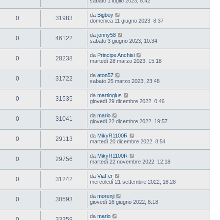
sabato 1 luglio 2023, 8:42
da
Bigboy
0
31983
domenica 11 giugno 2023, 8:37
da
jonny58
0
46122
sabato 3 giugno 2023, 10:34
da
Principe Anchisi
0
28238
martedì 28 marzo 2023, 15:18
da
aton57
0
31722
sabato 25 marzo 2023, 23:48
da
martingius
0
31535
giovedì 29 dicembre 2022, 0:46
da
mario
0
31041
giovedì 22 dicembre 2022, 19:57
da
MikyR1100R
0
29113
martedì 20 dicembre 2022, 8:54
da
MikyR1100R
0
29756
martedì 22 novembre 2022, 12:18
da
ViaFer
0
31242
mercoledì 21 settembre 2022, 18:28
da
morenji
0
30593
giovedì 16 giugno 2022, 8:18
da
mario
0
33359