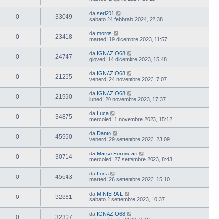
da
seri201
0
33049
sabato 24 febbraio 2024, 22:38
da
moros
0
23418
martedì 19 dicembre 2023, 11:57
da
IGNAZIO68
0
24747
giovedì 14 dicembre 2023, 15:48
da
IGNAZIO68
0
21265
venerdì 24 novembre 2023, 7:07
da
IGNAZIO68
0
21990
lunedì 20 novembre 2023, 17:37
da
Luca
0
34875
mercoledì 1 novembre 2023, 15:12
da
Danto
0
45950
venerdì 29 settembre 2023, 23:09
da
Marco Fornaciari
0
30714
mercoledì 27 settembre 2023, 8:43
da
Luca
0
45643
martedì 26 settembre 2023, 15:10
da
MINIERA L
0
32861
sabato 2 settembre 2023, 10:37
da
IGNAZIO68
0
32307