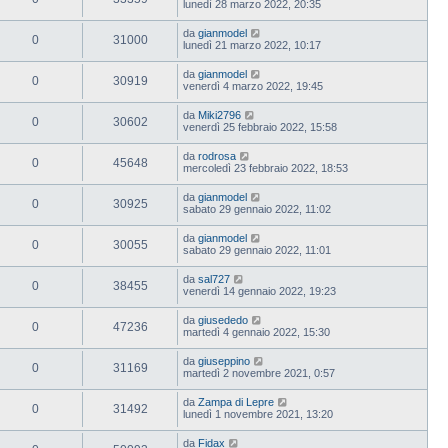
lunedì 28 marzo 2022, 20:35
da
gianmodel
0
31000
lunedì 21 marzo 2022, 10:17
da
gianmodel
0
30919
venerdì 4 marzo 2022, 19:45
da
Miki2796
0
30602
venerdì 25 febbraio 2022, 15:58
da
rodrosa
0
45648
mercoledì 23 febbraio 2022, 18:53
da
gianmodel
0
30925
sabato 29 gennaio 2022, 11:02
da
gianmodel
0
30055
sabato 29 gennaio 2022, 11:01
da
sal727
0
38455
venerdì 14 gennaio 2022, 19:23
da
giusededo
0
47236
martedì 4 gennaio 2022, 15:30
da
giuseppino
0
31169
martedì 2 novembre 2021, 0:57
da
Zampa di Lepre
0
31492
lunedì 1 novembre 2021, 13:20
da
Fidax