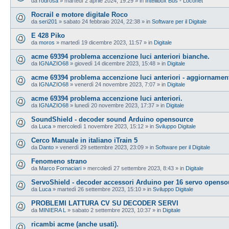
da
rodrosa
»
martedì 2 aprile 2024, 19:29
» in
Intellibox Bus - Loconet
Rocrail e motore digitale Roco
da
seri201
»
sabato 24 febbraio 2024, 22:38
» in
Software per il Digitale
E 428 Piko
da
moros
»
martedì 19 dicembre 2023, 11:57
» in
Digitale
acme 69394 problema accenzione luci anteriori bianche.
da
IGNAZIO68
»
giovedì 14 dicembre 2023, 15:48
» in
Digitale
acme 69394 problema accenzione luci anteriori - aggiornamen
da
IGNAZIO68
»
venerdì 24 novembre 2023, 7:07
» in
Digitale
acme 69394 problema accenzione luci anteriori.
da
IGNAZIO68
»
lunedì 20 novembre 2023, 17:37
» in
Digitale
SoundShield - decoder sound Arduino opensource
da
Luca
»
mercoledì 1 novembre 2023, 15:12
» in
Sviluppo Digitale
Cerco Manuale in italiano iTrain 5
da
Danto
»
venerdì 29 settembre 2023, 23:09
» in
Software per il Digitale
Fenomeno strano
da
Marco Fornaciari
»
mercoledì 27 settembre 2023, 8:43
» in
Digitale
ServoShield - decoder accessori Arduino per 16 servo openso
da
Luca
»
martedì 26 settembre 2023, 15:10
» in
Sviluppo Digitale
PROBLEMI LATTURA CV SU DECODER SERVI
da
MINIERA L
»
sabato 2 settembre 2023, 10:37
» in
Digitale
ricambi acme (anche usati).