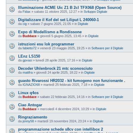
Illuminazione ACME Uic Z1 B 2cl TFX068 (Open Source)
da
Fidax
»
sabato 11 ottobre 2025, 12:27
» in
Sviluppo Digitale
Digitalizzare il Kof del set Liliput L 240060-1
da
cig
»
sabato 7 giugno 2025, 21:05
» in
Digitale
Expo di Modellismo a Rondissone
da
Buddace
»
giovedì 5 giugno 2025, 13:45
» in
Digitale
istruzioni esu lok programmer
da
fabietto72
»
venerdì 23 maggio 2025, 19:25
» in
Software per il Digitale
LEnz LS150
da
gpvasi
»
lunedì 28 aprile 2025, 17:16
» in
Digitale
Decoder Uhlenbrock 21 mtc sconosciuto
da
mattfra
»
giovedì 24 aprile 2025, 18:22
» in
Digitale
guasto Rivarossi HR2032 - kit fumogeno non funzionante .
da
IGNAZIO68
»
martedì 25 febbraio 2025, 7:18
» in
Digitale
Linux q4os
da
Buddace
»
sabato 22 febbraio 2025, 14:16
» in
Software per il Digitale
Ciao Antogar
da
Buddace
»
mercoledì 4 dicembre 2024, 10:29
» in
Digitale
Ringraziamento
da
jonny58
»
martedì 19 novembre 2024, 23:24
» in
Digitale
programmazione schede s8cv con intellibox 2