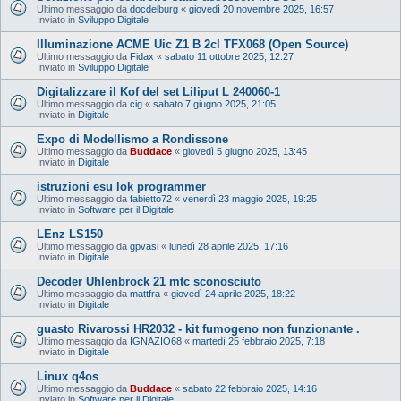
Ultimo messaggio da
docdelburg
«
giovedì 20 novembre 2025, 16:57
Inviato in
Sviluppo Digitale
Illuminazione ACME Uic Z1 B 2cl TFX068 (Open Source)
Ultimo messaggio da
Fidax
«
sabato 11 ottobre 2025, 12:27
Inviato in
Sviluppo Digitale
Digitalizzare il Kof del set Liliput L 240060-1
Ultimo messaggio da
cig
«
sabato 7 giugno 2025, 21:05
Inviato in
Digitale
Expo di Modellismo a Rondissone
Ultimo messaggio da
Buddace
«
giovedì 5 giugno 2025, 13:45
Inviato in
Digitale
istruzioni esu lok programmer
Ultimo messaggio da
fabietto72
«
venerdì 23 maggio 2025, 19:25
Inviato in
Software per il Digitale
LEnz LS150
Ultimo messaggio da
gpvasi
«
lunedì 28 aprile 2025, 17:16
Inviato in
Digitale
Decoder Uhlenbrock 21 mtc sconosciuto
Ultimo messaggio da
mattfra
«
giovedì 24 aprile 2025, 18:22
Inviato in
Digitale
guasto Rivarossi HR2032 - kit fumogeno non funzionante .
Ultimo messaggio da
IGNAZIO68
«
martedì 25 febbraio 2025, 7:18
Inviato in
Digitale
Linux q4os
Ultimo messaggio da
Buddace
«
sabato 22 febbraio 2025, 14:16
Inviato in
Software per il Digitale