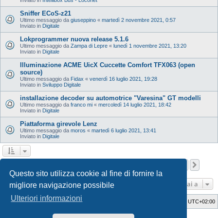
Sniffer ECoS-z21
Ultimo messaggio da
giuseppino
«
martedì 2 novembre 2021, 0:57
Inviato in
Digitale
Lokprogrammer nuova release 5.1.6
Ultimo messaggio da
Zampa di Lepre
«
lunedì 1 novembre 2021, 13:20
Inviato in
Digitale
Illuminazione ACME UicX Cuccette Comfort TFX063 (open
source)
Ultimo messaggio da
Fidax
«
venerdì 16 luglio 2021, 19:28
Inviato in
Sviluppo Digitale
installazione decoder su automotrice "Varesina" GT modelli
Ultimo messaggio da
franco mi
«
mercoledì 14 luglio 2021, 18:42
Inviato in
Digitale
Piattaforma girevole Lenz
Ultimo messaggio da
moros
«
martedì 6 luglio 2021, 13:41
Inviato in
Digitale
Pagina
1
di
12
1
2
3
4
5
12
Pros
La ricerca ha trovato 598 risultati
…
Questo sito utilizza cookie al fine di fornire la
Vai a
migliore navigazione possibile
Ulteriori informazioni
Indice
Cancella cookie
Tutti gli orari sono
UTC+02:00
Style Developer by ©
GTA game
Forum.