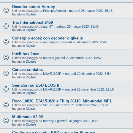
Decoder sonori Hornby
Ultimo messaggio da
Principe Anchisi
«
martedì 28 marzo 2023, 15:18
Inviato in
Digitale
Trix International 2459
Ultimo messaggio da
aton57
«
sabato 25 marzo 2023, 23:48
Inviato in
Digitale
Consiglio ecos2 con decoder digikeijs
Ultimo messaggio da
martingius
«
giovedì 29 dicembre 2022, 0:46
Inviato in
Digitale
Intellibox 2neo
Ultimo messaggio da
mario
«
giovedì 22 dicembre 2022, 19:57
Inviato in
Digitale
Cercasi contatto.
Ultimo messaggio da
MikyR1100R
«
martedì 20 dicembre 2022, 8:54
Inviato in
Digitale
Semafori su ESU ECOS II .
Ultimo messaggio da
MikyR1100R
«
martedì 22 novembre 2022, 12:18
Inviato in
Digitale
Roco 10836, ESU 51820 e Tillig 86110, Mtb-model MP1
Ultimo messaggio da
ViaFer
«
mercoledì 21 settembre 2022, 18:28
Inviato in
Digitale
Multimaus V2.00
Ultimo messaggio da
morenji
«
giovedì 16 giugno 2022, 8:18
Inviato in
Digitale
Configurare decoder FMZ con tester Almrose