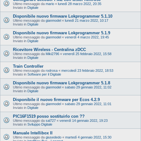
Ultimo messaggio da
mario
«
lunedì 28 marzo 2022, 20:35
Inviato in
Digitale
Disponibile nuovo firmware Lokprogrammer 5.1.10
Ultimo messaggio da
gianmodel
«
lunedì 21 marzo 2022, 10:17
Inviato in
Digitale
Disponibile nuovo firmware Lokprogrammer 5.1.9
Ultimo messaggio da
gianmodel
«
venerdì 4 marzo 2022, 19:45
Inviato in
Digitale
Ricevitore Wireless - Centralina zDCC
Ultimo messaggio da
Miki2796
«
venerdì 25 febbraio 2022, 15:58
Inviato in
Digitale
Train Controller
Ultimo messaggio da
rodrosa
«
mercoledì 23 febbraio 2022, 18:53
Inviato in
Software per il Digitale
Disponibile nuovo firmware Lokprogrammer 5.1.8
Ultimo messaggio da
gianmodel
«
sabato 29 gennaio 2022, 11:02
Inviato in
Digitale
Disponibile il nuovo firmware per Ecos 4.2.9
Ultimo messaggio da
gianmodel
«
sabato 29 gennaio 2022, 11:01
Inviato in
Digitale
PIC16F1519 posso sostituirlo con ??
Ultimo messaggio da
sal727
«
venerdì 14 gennaio 2022, 19:23
Inviato in
Sviluppo Digitale
Manuale Intellibox II
Ultimo messaggio da
giusededo
«
martedì 4 gennaio 2022, 15:30
Inviato in
Intellibox Bus - Loconet