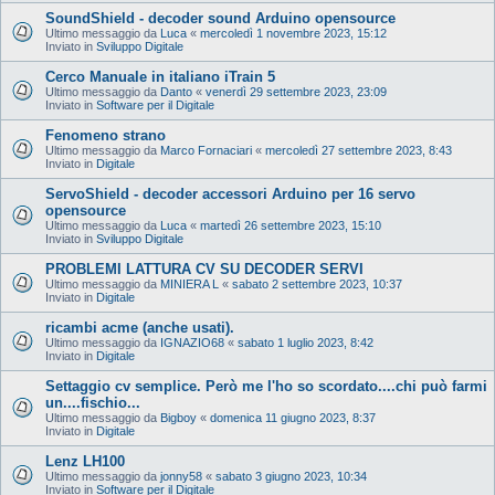
SoundShield - decoder sound Arduino opensource
Ultimo messaggio da
Luca
«
mercoledì 1 novembre 2023, 15:12
Inviato in
Sviluppo Digitale
Cerco Manuale in italiano iTrain 5
Ultimo messaggio da
Danto
«
venerdì 29 settembre 2023, 23:09
Inviato in
Software per il Digitale
Fenomeno strano
Ultimo messaggio da
Marco Fornaciari
«
mercoledì 27 settembre 2023, 8:43
Inviato in
Digitale
ServoShield - decoder accessori Arduino per 16 servo
opensource
Ultimo messaggio da
Luca
«
martedì 26 settembre 2023, 15:10
Inviato in
Sviluppo Digitale
PROBLEMI LATTURA CV SU DECODER SERVI
Ultimo messaggio da
MINIERA L
«
sabato 2 settembre 2023, 10:37
Inviato in
Digitale
ricambi acme (anche usati).
Ultimo messaggio da
IGNAZIO68
«
sabato 1 luglio 2023, 8:42
Inviato in
Digitale
Settaggio cv semplice. Però me l'ho so scordato....chi può farmi
un....fischio...
Ultimo messaggio da
Bigboy
«
domenica 11 giugno 2023, 8:37
Inviato in
Digitale
Lenz LH100
Ultimo messaggio da
jonny58
«
sabato 3 giugno 2023, 10:34
Inviato in
Software per il Digitale