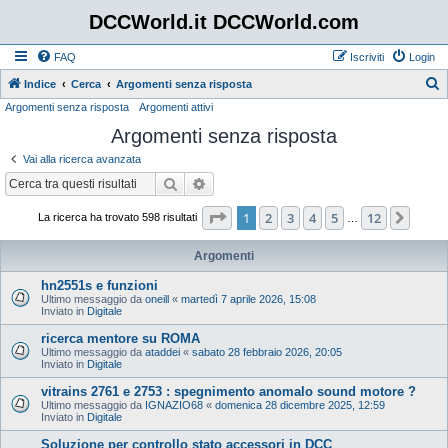
DCCWorld.it DCCWorld.com
FAQ
Iscriviti
Login
Indice
Cerca
Argomenti senza risposta
Argomenti senza risposta
Argomenti attivi
e
Argomenti senza risposta
r
c
Vai alla ricerca avanzata
a
Cerca
Ricerca avanzata
Pagina
1
di
12
1
2
3
4
5
12
Pros
La ricerca ha trovato 598 risultati
…
Argomenti
hn2551s e funzioni
Ultimo messaggio da
oneill
«
martedì 7 aprile 2026, 15:08
Inviato in
Digitale
ricerca mentore su ROMA
Ultimo messaggio da
ataddei
«
sabato 28 febbraio 2026, 20:05
Inviato in
Digitale
vitrains 2761 e 2753 : spegnimento anomalo sound motore ?
Ultimo messaggio da
IGNAZIO68
«
domenica 28 dicembre 2025, 12:59
Inviato in
Digitale
Soluzione per controllo stato accessori in DCC