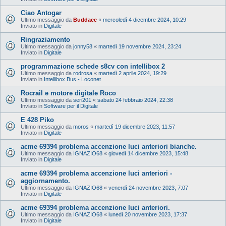
Ciao Antogar
Ultimo messaggio da
Buddace
«
mercoledì 4 dicembre 2024, 10:29
Inviato in
Digitale
Ringraziamento
Ultimo messaggio da
jonny58
«
martedì 19 novembre 2024, 23:24
Inviato in
Digitale
programmazione schede s8cv con intellibox 2
Ultimo messaggio da
rodrosa
«
martedì 2 aprile 2024, 19:29
Inviato in
Intellibox Bus - Loconet
Rocrail e motore digitale Roco
Ultimo messaggio da
seri201
«
sabato 24 febbraio 2024, 22:38
Inviato in
Software per il Digitale
E 428 Piko
Ultimo messaggio da
moros
«
martedì 19 dicembre 2023, 11:57
Inviato in
Digitale
acme 69394 problema accenzione luci anteriori bianche.
Ultimo messaggio da
IGNAZIO68
«
giovedì 14 dicembre 2023, 15:48
Inviato in
Digitale
acme 69394 problema accenzione luci anteriori -
aggiornamento.
Ultimo messaggio da
IGNAZIO68
«
venerdì 24 novembre 2023, 7:07
Inviato in
Digitale
acme 69394 problema accenzione luci anteriori.
Ultimo messaggio da
IGNAZIO68
«
lunedì 20 novembre 2023, 17:37
Inviato in
Digitale