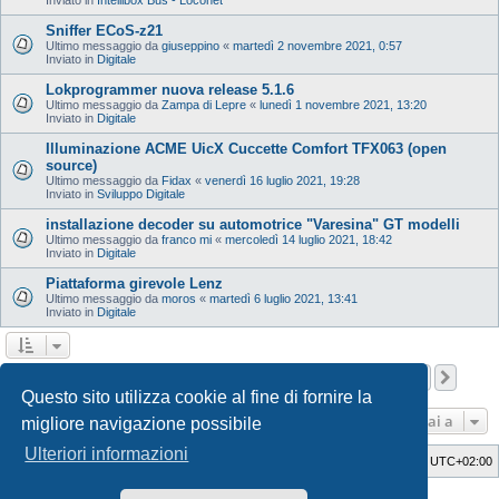
Sniffer ECoS-z21
Ultimo messaggio da
giuseppino
«
martedì 2 novembre 2021, 0:57
Inviato in
Digitale
Lokprogrammer nuova release 5.1.6
Ultimo messaggio da
Zampa di Lepre
«
lunedì 1 novembre 2021, 13:20
Inviato in
Digitale
Illuminazione ACME UicX Cuccette Comfort TFX063 (open
source)
Ultimo messaggio da
Fidax
«
venerdì 16 luglio 2021, 19:28
Inviato in
Sviluppo Digitale
installazione decoder su automotrice "Varesina" GT modelli
Ultimo messaggio da
franco mi
«
mercoledì 14 luglio 2021, 18:42
Inviato in
Digitale
Piattaforma girevole Lenz
Ultimo messaggio da
moros
«
martedì 6 luglio 2021, 13:41
Inviato in
Digitale
Pagina
1
di
12
1
2
3
4
5
12
Pros
La ricerca ha trovato 598 risultati
…
Questo sito utilizza cookie al fine di fornire la
Vai a
migliore navigazione possibile
Ulteriori informazioni
Indice
Cancella cookie
Tutti gli orari sono
UTC+02:00
Style Developer by ©
GTA game
Forum.