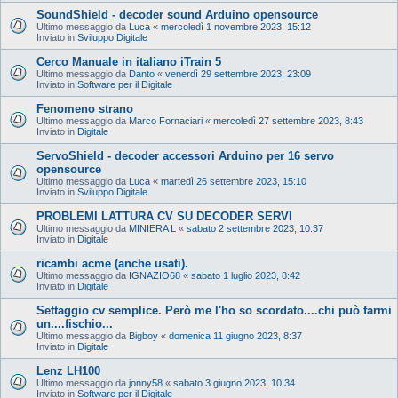
SoundShield - decoder sound Arduino opensource
Ultimo messaggio da
Luca
«
mercoledì 1 novembre 2023, 15:12
Inviato in
Sviluppo Digitale
Cerco Manuale in italiano iTrain 5
Ultimo messaggio da
Danto
«
venerdì 29 settembre 2023, 23:09
Inviato in
Software per il Digitale
Fenomeno strano
Ultimo messaggio da
Marco Fornaciari
«
mercoledì 27 settembre 2023, 8:43
Inviato in
Digitale
ServoShield - decoder accessori Arduino per 16 servo
opensource
Ultimo messaggio da
Luca
«
martedì 26 settembre 2023, 15:10
Inviato in
Sviluppo Digitale
PROBLEMI LATTURA CV SU DECODER SERVI
Ultimo messaggio da
MINIERA L
«
sabato 2 settembre 2023, 10:37
Inviato in
Digitale
ricambi acme (anche usati).
Ultimo messaggio da
IGNAZIO68
«
sabato 1 luglio 2023, 8:42
Inviato in
Digitale
Settaggio cv semplice. Però me l'ho so scordato....chi può farmi
un....fischio...
Ultimo messaggio da
Bigboy
«
domenica 11 giugno 2023, 8:37
Inviato in
Digitale
Lenz LH100
Ultimo messaggio da
jonny58
«
sabato 3 giugno 2023, 10:34
Inviato in
Software per il Digitale