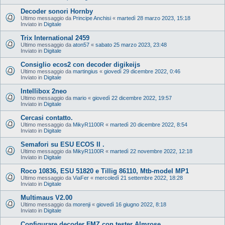
Decoder sonori Hornby
Ultimo messaggio da
Principe Anchisi
«
martedì 28 marzo 2023, 15:18
Inviato in
Digitale
Trix International 2459
Ultimo messaggio da
aton57
«
sabato 25 marzo 2023, 23:48
Inviato in
Digitale
Consiglio ecos2 con decoder digikeijs
Ultimo messaggio da
martingius
«
giovedì 29 dicembre 2022, 0:46
Inviato in
Digitale
Intellibox 2neo
Ultimo messaggio da
mario
«
giovedì 22 dicembre 2022, 19:57
Inviato in
Digitale
Cercasi contatto.
Ultimo messaggio da
MikyR1100R
«
martedì 20 dicembre 2022, 8:54
Inviato in
Digitale
Semafori su ESU ECOS II .
Ultimo messaggio da
MikyR1100R
«
martedì 22 novembre 2022, 12:18
Inviato in
Digitale
Roco 10836, ESU 51820 e Tillig 86110, Mtb-model MP1
Ultimo messaggio da
ViaFer
«
mercoledì 21 settembre 2022, 18:28
Inviato in
Digitale
Multimaus V2.00
Ultimo messaggio da
morenji
«
giovedì 16 giugno 2022, 8:18
Inviato in
Digitale
Configurare decoder FMZ con tester Almrose