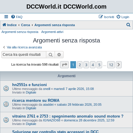
DCCWorld.it DCCWorld.com
FAQ
Iscriviti
Login
Indice
Cerca
Argomenti senza risposta
Argomenti senza risposta
Argomenti attivi
e
Argomenti senza risposta
r
c
Vai alla ricerca avanzata
a
Cerca
Ricerca avanzata
Pagina
1
di
12
1
2
3
4
5
12
Pros
La ricerca ha trovato 598 risultati
…
Argomenti
hn2551s e funzioni
Ultimo messaggio da
oneill
«
martedì 7 aprile 2026, 15:08
Inviato in
Digitale
ricerca mentore su ROMA
Ultimo messaggio da
ataddei
«
sabato 28 febbraio 2026, 20:05
Inviato in
Digitale
vitrains 2761 e 2753 : spegnimento anomalo sound motore ?
Ultimo messaggio da
IGNAZIO68
«
domenica 28 dicembre 2025, 12:59
Inviato in
Digitale
Soluzione per controllo stato accessori in DCC