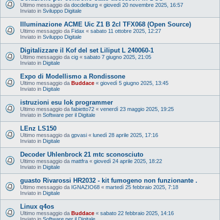
Ultimo messaggio da
docdelburg
«
giovedì 20 novembre 2025, 16:57
Inviato in
Sviluppo Digitale
Illuminazione ACME Uic Z1 B 2cl TFX068 (Open Source)
Ultimo messaggio da
Fidax
«
sabato 11 ottobre 2025, 12:27
Inviato in
Sviluppo Digitale
Digitalizzare il Kof del set Liliput L 240060-1
Ultimo messaggio da
cig
«
sabato 7 giugno 2025, 21:05
Inviato in
Digitale
Expo di Modellismo a Rondissone
Ultimo messaggio da
Buddace
«
giovedì 5 giugno 2025, 13:45
Inviato in
Digitale
istruzioni esu lok programmer
Ultimo messaggio da
fabietto72
«
venerdì 23 maggio 2025, 19:25
Inviato in
Software per il Digitale
LEnz LS150
Ultimo messaggio da
gpvasi
«
lunedì 28 aprile 2025, 17:16
Inviato in
Digitale
Decoder Uhlenbrock 21 mtc sconosciuto
Ultimo messaggio da
mattfra
«
giovedì 24 aprile 2025, 18:22
Inviato in
Digitale
guasto Rivarossi HR2032 - kit fumogeno non funzionante .
Ultimo messaggio da
IGNAZIO68
«
martedì 25 febbraio 2025, 7:18
Inviato in
Digitale
Linux q4os
Ultimo messaggio da
Buddace
«
sabato 22 febbraio 2025, 14:16
Inviato in
Software per il Digitale