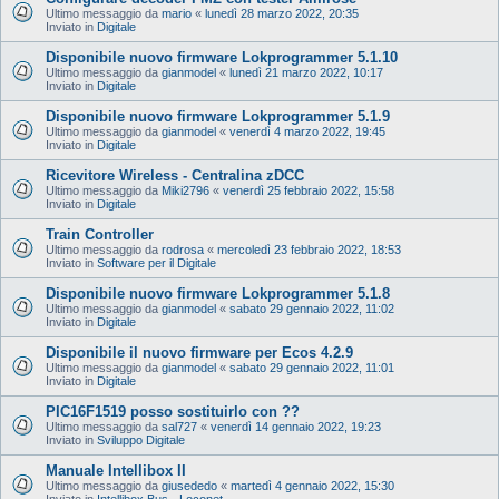
Ultimo messaggio da
mario
«
lunedì 28 marzo 2022, 20:35
Inviato in
Digitale
Disponibile nuovo firmware Lokprogrammer 5.1.10
Ultimo messaggio da
gianmodel
«
lunedì 21 marzo 2022, 10:17
Inviato in
Digitale
Disponibile nuovo firmware Lokprogrammer 5.1.9
Ultimo messaggio da
gianmodel
«
venerdì 4 marzo 2022, 19:45
Inviato in
Digitale
Ricevitore Wireless - Centralina zDCC
Ultimo messaggio da
Miki2796
«
venerdì 25 febbraio 2022, 15:58
Inviato in
Digitale
Train Controller
Ultimo messaggio da
rodrosa
«
mercoledì 23 febbraio 2022, 18:53
Inviato in
Software per il Digitale
Disponibile nuovo firmware Lokprogrammer 5.1.8
Ultimo messaggio da
gianmodel
«
sabato 29 gennaio 2022, 11:02
Inviato in
Digitale
Disponibile il nuovo firmware per Ecos 4.2.9
Ultimo messaggio da
gianmodel
«
sabato 29 gennaio 2022, 11:01
Inviato in
Digitale
PIC16F1519 posso sostituirlo con ??
Ultimo messaggio da
sal727
«
venerdì 14 gennaio 2022, 19:23
Inviato in
Sviluppo Digitale
Manuale Intellibox II
Ultimo messaggio da
giusededo
«
martedì 4 gennaio 2022, 15:30
Inviato in
Intellibox Bus - Loconet