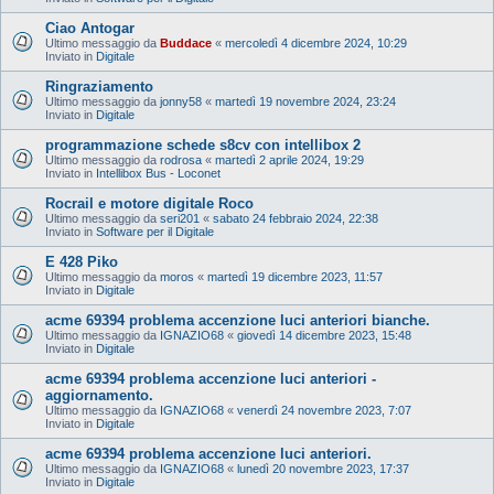
Ciao Antogar
Ultimo messaggio da
Buddace
«
mercoledì 4 dicembre 2024, 10:29
Inviato in
Digitale
Ringraziamento
Ultimo messaggio da
jonny58
«
martedì 19 novembre 2024, 23:24
Inviato in
Digitale
programmazione schede s8cv con intellibox 2
Ultimo messaggio da
rodrosa
«
martedì 2 aprile 2024, 19:29
Inviato in
Intellibox Bus - Loconet
Rocrail e motore digitale Roco
Ultimo messaggio da
seri201
«
sabato 24 febbraio 2024, 22:38
Inviato in
Software per il Digitale
E 428 Piko
Ultimo messaggio da
moros
«
martedì 19 dicembre 2023, 11:57
Inviato in
Digitale
acme 69394 problema accenzione luci anteriori bianche.
Ultimo messaggio da
IGNAZIO68
«
giovedì 14 dicembre 2023, 15:48
Inviato in
Digitale
acme 69394 problema accenzione luci anteriori -
aggiornamento.
Ultimo messaggio da
IGNAZIO68
«
venerdì 24 novembre 2023, 7:07
Inviato in
Digitale
acme 69394 problema accenzione luci anteriori.
Ultimo messaggio da
IGNAZIO68
«
lunedì 20 novembre 2023, 17:37
Inviato in
Digitale