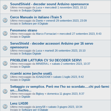
SoundShield - decoder sound Arduino opensource
Ultimo messaggio da
Luca
«
mercoledì 1 novembre 2023, 15:12
Inviato in
Sviluppo Digitale
Cerco Manuale in italiano iTrain 5
Ultimo messaggio da
Danto
«
venerdì 29 settembre 2023, 23:09
Inviato in
Software per il Digitale
Fenomeno strano
Ultimo messaggio da
Marco Fornaciari
«
mercoledì 27 settembre 2023, 8:43
Inviato in
Digitale
ServoShield - decoder accessori Arduino per 16 servo
opensource
Ultimo messaggio da
Luca
«
martedì 26 settembre 2023, 15:10
Inviato in
Sviluppo Digitale
PROBLEMI LATTURA CV SU DECODER SERVI
Ultimo messaggio da
MINIERA L
«
sabato 2 settembre 2023, 10:37
Inviato in
Digitale
ricambi acme (anche usati).
Ultimo messaggio da
IGNAZIO68
«
sabato 1 luglio 2023, 8:42
Inviato in
Digitale
Settaggio cv semplice. Però me l'ho so scordato....chi può farmi
un....fischio...
Ultimo messaggio da
Bigboy
«
domenica 11 giugno 2023, 8:37
Inviato in
Digitale
Lenz LH100
Ultimo messaggio da
jonny58
«
sabato 3 giugno 2023, 10:34
Inviato in
Software per il Digitale