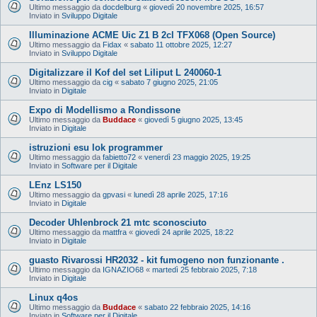
Ultimo messaggio da
docdelburg
«
giovedì 20 novembre 2025, 16:57
Inviato in
Sviluppo Digitale
Illuminazione ACME Uic Z1 B 2cl TFX068 (Open Source)
Ultimo messaggio da
Fidax
«
sabato 11 ottobre 2025, 12:27
Inviato in
Sviluppo Digitale
Digitalizzare il Kof del set Liliput L 240060-1
Ultimo messaggio da
cig
«
sabato 7 giugno 2025, 21:05
Inviato in
Digitale
Expo di Modellismo a Rondissone
Ultimo messaggio da
Buddace
«
giovedì 5 giugno 2025, 13:45
Inviato in
Digitale
istruzioni esu lok programmer
Ultimo messaggio da
fabietto72
«
venerdì 23 maggio 2025, 19:25
Inviato in
Software per il Digitale
LEnz LS150
Ultimo messaggio da
gpvasi
«
lunedì 28 aprile 2025, 17:16
Inviato in
Digitale
Decoder Uhlenbrock 21 mtc sconosciuto
Ultimo messaggio da
mattfra
«
giovedì 24 aprile 2025, 18:22
Inviato in
Digitale
guasto Rivarossi HR2032 - kit fumogeno non funzionante .
Ultimo messaggio da
IGNAZIO68
«
martedì 25 febbraio 2025, 7:18
Inviato in
Digitale
Linux q4os
Ultimo messaggio da
Buddace
«
sabato 22 febbraio 2025, 14:16
Inviato in
Software per il Digitale