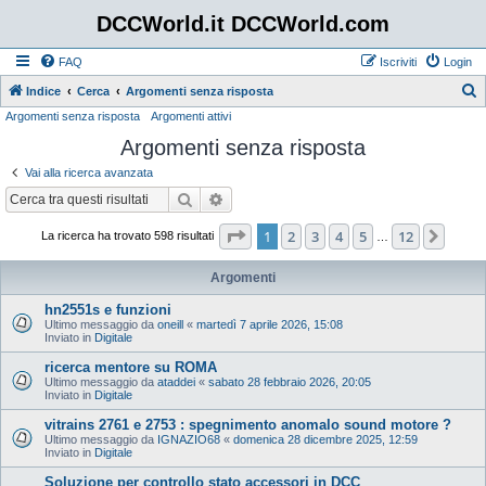
DCCWorld.it DCCWorld.com
FAQ
Iscriviti
Login
Indice
Cerca
Argomenti senza risposta
Argomenti senza risposta
Argomenti attivi
e
Argomenti senza risposta
r
c
Vai alla ricerca avanzata
a
Cerca
Ricerca avanzata
Pagina
1
di
12
1
2
3
4
5
12
Pros
La ricerca ha trovato 598 risultati
…
Argomenti
hn2551s e funzioni
Ultimo messaggio da
oneill
«
martedì 7 aprile 2026, 15:08
Inviato in
Digitale
ricerca mentore su ROMA
Ultimo messaggio da
ataddei
«
sabato 28 febbraio 2026, 20:05
Inviato in
Digitale
vitrains 2761 e 2753 : spegnimento anomalo sound motore ?
Ultimo messaggio da
IGNAZIO68
«
domenica 28 dicembre 2025, 12:59
Inviato in
Digitale
Soluzione per controllo stato accessori in DCC