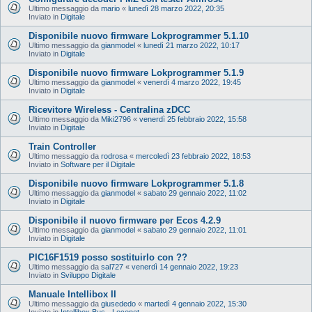
Ultimo messaggio da
mario
«
lunedì 28 marzo 2022, 20:35
Inviato in
Digitale
Disponibile nuovo firmware Lokprogrammer 5.1.10
Ultimo messaggio da
gianmodel
«
lunedì 21 marzo 2022, 10:17
Inviato in
Digitale
Disponibile nuovo firmware Lokprogrammer 5.1.9
Ultimo messaggio da
gianmodel
«
venerdì 4 marzo 2022, 19:45
Inviato in
Digitale
Ricevitore Wireless - Centralina zDCC
Ultimo messaggio da
Miki2796
«
venerdì 25 febbraio 2022, 15:58
Inviato in
Digitale
Train Controller
Ultimo messaggio da
rodrosa
«
mercoledì 23 febbraio 2022, 18:53
Inviato in
Software per il Digitale
Disponibile nuovo firmware Lokprogrammer 5.1.8
Ultimo messaggio da
gianmodel
«
sabato 29 gennaio 2022, 11:02
Inviato in
Digitale
Disponibile il nuovo firmware per Ecos 4.2.9
Ultimo messaggio da
gianmodel
«
sabato 29 gennaio 2022, 11:01
Inviato in
Digitale
PIC16F1519 posso sostituirlo con ??
Ultimo messaggio da
sal727
«
venerdì 14 gennaio 2022, 19:23
Inviato in
Sviluppo Digitale
Manuale Intellibox II
Ultimo messaggio da
giusededo
«
martedì 4 gennaio 2022, 15:30
Inviato in
Intellibox Bus - Loconet