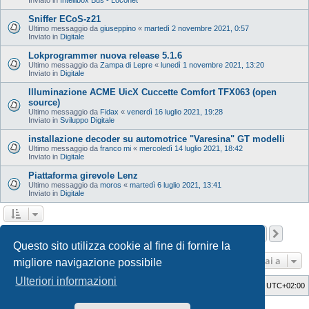
Sniffer ECoS-z21
Ultimo messaggio da
giuseppino
«
martedì 2 novembre 2021, 0:57
Inviato in
Digitale
Lokprogrammer nuova release 5.1.6
Ultimo messaggio da
Zampa di Lepre
«
lunedì 1 novembre 2021, 13:20
Inviato in
Digitale
Illuminazione ACME UicX Cuccette Comfort TFX063 (open
source)
Ultimo messaggio da
Fidax
«
venerdì 16 luglio 2021, 19:28
Inviato in
Sviluppo Digitale
installazione decoder su automotrice "Varesina" GT modelli
Ultimo messaggio da
franco mi
«
mercoledì 14 luglio 2021, 18:42
Inviato in
Digitale
Piattaforma girevole Lenz
Ultimo messaggio da
moros
«
martedì 6 luglio 2021, 13:41
Inviato in
Digitale
Pagina
1
di
12
1
2
3
4
5
12
Pros
La ricerca ha trovato 598 risultati
…
Questo sito utilizza cookie al fine di fornire la
Vai a
migliore navigazione possibile
Ulteriori informazioni
Indice
Cancella cookie
Tutti gli orari sono
UTC+02:00
Style Developer by ©
GTA game
Forum.