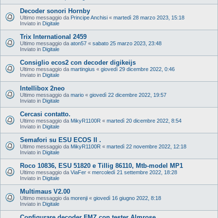
Decoder sonori Hornby
Ultimo messaggio da
Principe Anchisi
«
martedì 28 marzo 2023, 15:18
Inviato in
Digitale
Trix International 2459
Ultimo messaggio da
aton57
«
sabato 25 marzo 2023, 23:48
Inviato in
Digitale
Consiglio ecos2 con decoder digikeijs
Ultimo messaggio da
martingius
«
giovedì 29 dicembre 2022, 0:46
Inviato in
Digitale
Intellibox 2neo
Ultimo messaggio da
mario
«
giovedì 22 dicembre 2022, 19:57
Inviato in
Digitale
Cercasi contatto.
Ultimo messaggio da
MikyR1100R
«
martedì 20 dicembre 2022, 8:54
Inviato in
Digitale
Semafori su ESU ECOS II .
Ultimo messaggio da
MikyR1100R
«
martedì 22 novembre 2022, 12:18
Inviato in
Digitale
Roco 10836, ESU 51820 e Tillig 86110, Mtb-model MP1
Ultimo messaggio da
ViaFer
«
mercoledì 21 settembre 2022, 18:28
Inviato in
Digitale
Multimaus V2.00
Ultimo messaggio da
morenji
«
giovedì 16 giugno 2022, 8:18
Inviato in
Digitale
Configurare decoder FMZ con tester Almrose