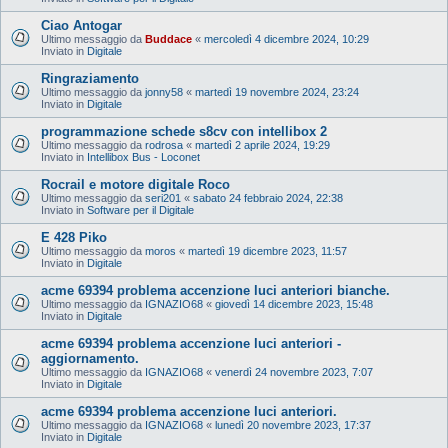
Ciao Antogar
Ultimo messaggio da
Buddace
«
mercoledì 4 dicembre 2024, 10:29
Inviato in
Digitale
Ringraziamento
Ultimo messaggio da
jonny58
«
martedì 19 novembre 2024, 23:24
Inviato in
Digitale
programmazione schede s8cv con intellibox 2
Ultimo messaggio da
rodrosa
«
martedì 2 aprile 2024, 19:29
Inviato in
Intellibox Bus - Loconet
Rocrail e motore digitale Roco
Ultimo messaggio da
seri201
«
sabato 24 febbraio 2024, 22:38
Inviato in
Software per il Digitale
E 428 Piko
Ultimo messaggio da
moros
«
martedì 19 dicembre 2023, 11:57
Inviato in
Digitale
acme 69394 problema accenzione luci anteriori bianche.
Ultimo messaggio da
IGNAZIO68
«
giovedì 14 dicembre 2023, 15:48
Inviato in
Digitale
acme 69394 problema accenzione luci anteriori -
aggiornamento.
Ultimo messaggio da
IGNAZIO68
«
venerdì 24 novembre 2023, 7:07
Inviato in
Digitale
acme 69394 problema accenzione luci anteriori.
Ultimo messaggio da
IGNAZIO68
«
lunedì 20 novembre 2023, 17:37
Inviato in
Digitale