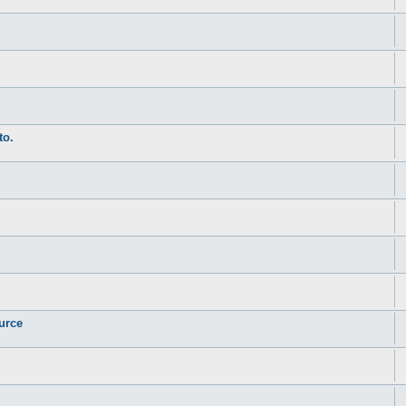
to.
urce