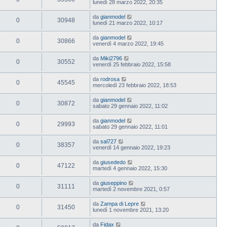
lunedì 28 marzo 2022, 20:35
da
gianmodel
0
30948
lunedì 21 marzo 2022, 10:17
da
gianmodel
0
30866
venerdì 4 marzo 2022, 19:45
da
Miki2796
0
30552
venerdì 25 febbraio 2022, 15:58
da
rodrosa
0
45545
mercoledì 23 febbraio 2022, 18:53
da
gianmodel
0
30872
sabato 29 gennaio 2022, 11:02
da
gianmodel
0
29993
sabato 29 gennaio 2022, 11:01
da
sal727
0
38357
venerdì 14 gennaio 2022, 19:23
da
giusededo
0
47122
martedì 4 gennaio 2022, 15:30
da
giuseppino
0
31111
martedì 2 novembre 2021, 0:57
da
Zampa di Lepre
0
31450
lunedì 1 novembre 2021, 13:20
da
Fidax