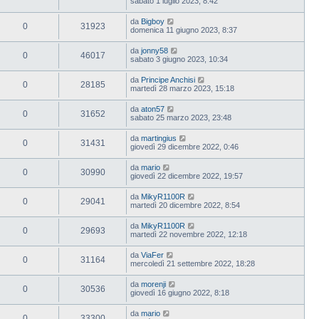
sabato 1 luglio 2023, 8:42
da
Bigboy
0
31923
domenica 11 giugno 2023, 8:37
da
jonny58
0
46017
sabato 3 giugno 2023, 10:34
da
Principe Anchisi
0
28185
martedì 28 marzo 2023, 15:18
da
aton57
0
31652
sabato 25 marzo 2023, 23:48
da
martingius
0
31431
giovedì 29 dicembre 2022, 0:46
da
mario
0
30990
giovedì 22 dicembre 2022, 19:57
da
MikyR1100R
0
29041
martedì 20 dicembre 2022, 8:54
da
MikyR1100R
0
29693
martedì 22 novembre 2022, 12:18
da
ViaFer
0
31164
mercoledì 21 settembre 2022, 18:28
da
morenji
0
30536
giovedì 16 giugno 2022, 8:18
da
mario
0
33300