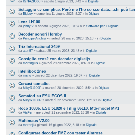
da
IGNAZIO68
»
sabato 1 luglio 2023, 8:42
» in
Digitale
Settaggio cv semplice. Però me l'ho so scordato....chi può farm
da
Bigboy
»
domenica 11 giugno 2023, 8:37
» in
Digitale
Lenz LH100
da
jonny58
»
sabato 3 giugno 2023, 10:34
» in
Software per il Digitale
Decoder sonori Hornby
da
Principe Anchisi
»
martedì 28 marzo 2023, 15:18
» in
Digitale
Trix International 2459
da
aton57
»
sabato 25 marzo 2023, 23:48
» in
Digitale
Consiglio ecos2 con decoder digikeijs
da
martingius
»
giovedì 29 dicembre 2022, 0:46
» in
Digitale
Intellibox 2neo
da
mario
»
giovedì 22 dicembre 2022, 19:57
» in
Digitale
Cercasi contatto.
da
MikyR1100R
»
martedì 20 dicembre 2022, 8:54
» in
Digitale
Semafori su ESU ECOS II .
da
MikyR1100R
»
martedì 22 novembre 2022, 12:18
» in
Digitale
Roco 10836, ESU 51820 e Tillig 86110, Mtb-model MP1
da
ViaFer
»
mercoledì 21 settembre 2022, 18:28
» in
Digitale
Multimaus V2.00
da
morenji
»
giovedì 16 giugno 2022, 8:18
» in
Digitale
Configurare decoder FMZ con tester Almrose