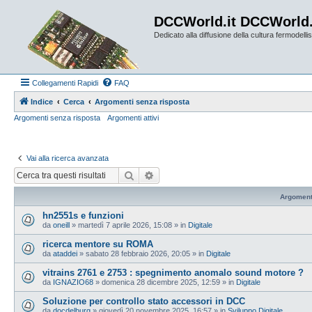
DCCWorld.it DCCWorld
Dedicato alla diffusione della cultura fermodellist
Collegamenti Rapidi
FAQ
Indice
Cerca
Argomenti senza risposta
Argomenti senza risposta
Argomenti attivi
Vai alla ricerca avanzata
Cerca
Ricerca avanzata
Argoment
hn2551s e funzioni
da
oneill
»
martedì 7 aprile 2026, 15:08
» in
Digitale
ricerca mentore su ROMA
da
ataddei
»
sabato 28 febbraio 2026, 20:05
» in
Digitale
vitrains 2761 e 2753 : spegnimento anomalo sound motore ?
da
IGNAZIO68
»
domenica 28 dicembre 2025, 12:59
» in
Digitale
Soluzione per controllo stato accessori in DCC
da
docdelburg
»
giovedì 20 novembre 2025, 16:57
» in
Sviluppo Digitale