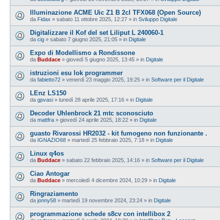
Illuminazione ACME Uic Z1 B 2cl TFX068 (Open Source)
da
Fidax
»
sabato 11 ottobre 2025, 12:27
» in
Sviluppo Digitale
Digitalizzare il Kof del set Liliput L 240060-1
da
cig
»
sabato 7 giugno 2025, 21:05
» in
Digitale
Expo di Modellismo a Rondissone
da
Buddace
»
giovedì 5 giugno 2025, 13:45
» in
Digitale
istruzioni esu lok programmer
da
fabietto72
»
venerdì 23 maggio 2025, 19:25
» in
Software per il Digitale
LEnz LS150
da
gpvasi
»
lunedì 28 aprile 2025, 17:16
» in
Digitale
Decoder Uhlenbrock 21 mtc sconosciuto
da
mattfra
»
giovedì 24 aprile 2025, 18:22
» in
Digitale
guasto Rivarossi HR2032 - kit fumogeno non funzionante .
da
IGNAZIO68
»
martedì 25 febbraio 2025, 7:18
» in
Digitale
Linux q4os
da
Buddace
»
sabato 22 febbraio 2025, 14:16
» in
Software per il Digitale
Ciao Antogar
da
Buddace
»
mercoledì 4 dicembre 2024, 10:29
» in
Digitale
Ringraziamento
da
jonny58
»
martedì 19 novembre 2024, 23:24
» in
Digitale
programmazione schede s8cv con intellibox 2