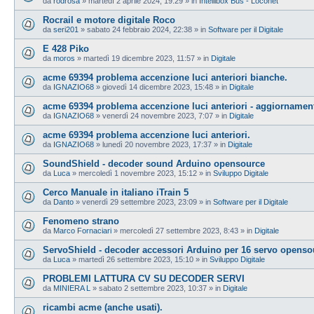
da
rodrosa
»
martedì 2 aprile 2024, 19:29
» in
Intellibox Bus - Loconet
Rocrail e motore digitale Roco
da
seri201
»
sabato 24 febbraio 2024, 22:38
» in
Software per il Digitale
E 428 Piko
da
moros
»
martedì 19 dicembre 2023, 11:57
» in
Digitale
acme 69394 problema accenzione luci anteriori bianche.
da
IGNAZIO68
»
giovedì 14 dicembre 2023, 15:48
» in
Digitale
acme 69394 problema accenzione luci anteriori - aggiornamen
da
IGNAZIO68
»
venerdì 24 novembre 2023, 7:07
» in
Digitale
acme 69394 problema accenzione luci anteriori.
da
IGNAZIO68
»
lunedì 20 novembre 2023, 17:37
» in
Digitale
SoundShield - decoder sound Arduino opensource
da
Luca
»
mercoledì 1 novembre 2023, 15:12
» in
Sviluppo Digitale
Cerco Manuale in italiano iTrain 5
da
Danto
»
venerdì 29 settembre 2023, 23:09
» in
Software per il Digitale
Fenomeno strano
da
Marco Fornaciari
»
mercoledì 27 settembre 2023, 8:43
» in
Digitale
ServoShield - decoder accessori Arduino per 16 servo openso
da
Luca
»
martedì 26 settembre 2023, 15:10
» in
Sviluppo Digitale
PROBLEMI LATTURA CV SU DECODER SERVI
da
MINIERA L
»
sabato 2 settembre 2023, 10:37
» in
Digitale
ricambi acme (anche usati).