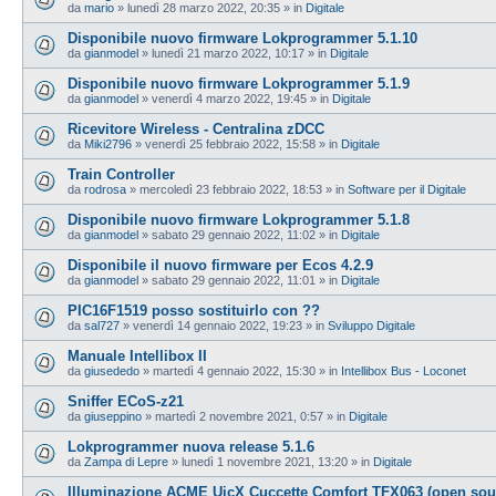
da
mario
»
lunedì 28 marzo 2022, 20:35
» in
Digitale
Disponibile nuovo firmware Lokprogrammer 5.1.10
da
gianmodel
»
lunedì 21 marzo 2022, 10:17
» in
Digitale
Disponibile nuovo firmware Lokprogrammer 5.1.9
da
gianmodel
»
venerdì 4 marzo 2022, 19:45
» in
Digitale
Ricevitore Wireless - Centralina zDCC
da
Miki2796
»
venerdì 25 febbraio 2022, 15:58
» in
Digitale
Train Controller
da
rodrosa
»
mercoledì 23 febbraio 2022, 18:53
» in
Software per il Digitale
Disponibile nuovo firmware Lokprogrammer 5.1.8
da
gianmodel
»
sabato 29 gennaio 2022, 11:02
» in
Digitale
Disponibile il nuovo firmware per Ecos 4.2.9
da
gianmodel
»
sabato 29 gennaio 2022, 11:01
» in
Digitale
PIC16F1519 posso sostituirlo con ??
da
sal727
»
venerdì 14 gennaio 2022, 19:23
» in
Sviluppo Digitale
Manuale Intellibox II
da
giusededo
»
martedì 4 gennaio 2022, 15:30
» in
Intellibox Bus - Loconet
Sniffer ECoS-z21
da
giuseppino
»
martedì 2 novembre 2021, 0:57
» in
Digitale
Lokprogrammer nuova release 5.1.6
da
Zampa di Lepre
»
lunedì 1 novembre 2021, 13:20
» in
Digitale
Illuminazione ACME UicX Cuccette Comfort TFX063 (open sou