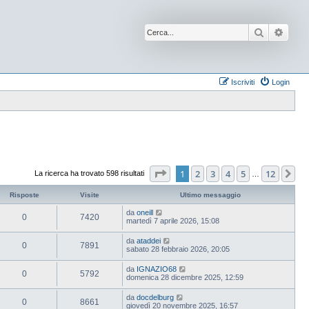
Cerca
Ricer
Iscriviti
Login
Pagina
1
di
12
1
2
3
4
5
12
Pr
La ricerca ha trovato 598 risultati
…
Risposte
Visite
Ultimo messaggio
da
oneill
0
7420
martedì 7 aprile 2026, 15:08
da
ataddei
0
7891
sabato 28 febbraio 2026, 20:05
da
IGNAZIO68
0
5792
domenica 28 dicembre 2025, 12:59
da
docdelburg
0
8661
giovedì 20 novembre 2025, 16:57