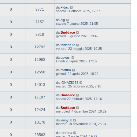
da
Fidax
0
9771
sabato 11 ottobre 2025, 12:27
da
cig
0
7157
sabato 7 giugno 2025, 21:05
da
Buddace
0
8318
giovedì 5 giugno 2025, 13:45
da
fabietto72
0
12792
venerdì 23 maggio 2025, 19:25
da
gpvasi
0
11963
lunedì 28 aprile 2025, 17:16
da
mattfra
0
12558
giovedì 24 aprile 2025, 18:22
da
IGNAZIO68
0
14013
martedì 25 febbraio 2025, 7:18
da
Buddace
0
17197
sabato 22 febbraio 2025, 14:16
da
Buddace
0
12424
mercoledì 4 dicembre 2024, 10:29
da
jonny58
0
13178
martedì 19 novembre 2024, 23:24
da
rodrosa
0
28563
martedì 2 aprile 2024, 19:29