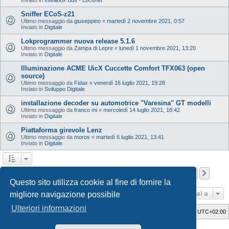
Sniffer ECoS-z21
Ultimo messaggio da
giuseppino
«
martedì 2 novembre 2021, 0:57
Inviato in
Digitale
Lokprogrammer nuova release 5.1.6
Ultimo messaggio da
Zampa di Lepre
«
lunedì 1 novembre 2021, 13:20
Inviato in
Digitale
Illuminazione ACME UicX Cuccette Comfort TFX063 (open
source)
Ultimo messaggio da
Fidax
«
venerdì 16 luglio 2021, 19:28
Inviato in
Sviluppo Digitale
installazione decoder su automotrice "Varesina" GT modelli
Ultimo messaggio da
franco mi
«
mercoledì 14 luglio 2021, 18:42
Inviato in
Digitale
Piattaforma girevole Lenz
Ultimo messaggio da
moros
«
martedì 6 luglio 2021, 13:41
Inviato in
Digitale
Pagina
1
di
12
1
2
3
4
5
12
Pros
La ricerca ha trovato 598 risultati
…
Questo sito utilizza cookie al fine di fornire la
Vai a
migliore navigazione possibile
Ulteriori informazioni
Indice
Cancella cookie
Tutti gli orari sono
UTC+02:00
Style Developer by ©
GTA game
Forum.