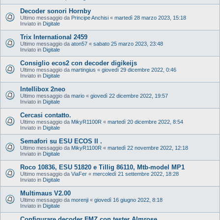
Decoder sonori Hornby
Ultimo messaggio da
Principe Anchisi
«
martedì 28 marzo 2023, 15:18
Inviato in
Digitale
Trix International 2459
Ultimo messaggio da
aton57
«
sabato 25 marzo 2023, 23:48
Inviato in
Digitale
Consiglio ecos2 con decoder digikeijs
Ultimo messaggio da
martingius
«
giovedì 29 dicembre 2022, 0:46
Inviato in
Digitale
Intellibox 2neo
Ultimo messaggio da
mario
«
giovedì 22 dicembre 2022, 19:57
Inviato in
Digitale
Cercasi contatto.
Ultimo messaggio da
MikyR1100R
«
martedì 20 dicembre 2022, 8:54
Inviato in
Digitale
Semafori su ESU ECOS II .
Ultimo messaggio da
MikyR1100R
«
martedì 22 novembre 2022, 12:18
Inviato in
Digitale
Roco 10836, ESU 51820 e Tillig 86110, Mtb-model MP1
Ultimo messaggio da
ViaFer
«
mercoledì 21 settembre 2022, 18:28
Inviato in
Digitale
Multimaus V2.00
Ultimo messaggio da
morenji
«
giovedì 16 giugno 2022, 8:18
Inviato in
Digitale
Configurare decoder FMZ con tester Almrose