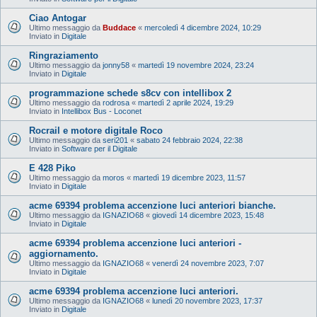
Ciao Antogar
Ultimo messaggio da
Buddace
«
mercoledì 4 dicembre 2024, 10:29
Inviato in
Digitale
Ringraziamento
Ultimo messaggio da
jonny58
«
martedì 19 novembre 2024, 23:24
Inviato in
Digitale
programmazione schede s8cv con intellibox 2
Ultimo messaggio da
rodrosa
«
martedì 2 aprile 2024, 19:29
Inviato in
Intellibox Bus - Loconet
Rocrail e motore digitale Roco
Ultimo messaggio da
seri201
«
sabato 24 febbraio 2024, 22:38
Inviato in
Software per il Digitale
E 428 Piko
Ultimo messaggio da
moros
«
martedì 19 dicembre 2023, 11:57
Inviato in
Digitale
acme 69394 problema accenzione luci anteriori bianche.
Ultimo messaggio da
IGNAZIO68
«
giovedì 14 dicembre 2023, 15:48
Inviato in
Digitale
acme 69394 problema accenzione luci anteriori -
aggiornamento.
Ultimo messaggio da
IGNAZIO68
«
venerdì 24 novembre 2023, 7:07
Inviato in
Digitale
acme 69394 problema accenzione luci anteriori.
Ultimo messaggio da
IGNAZIO68
«
lunedì 20 novembre 2023, 17:37
Inviato in
Digitale