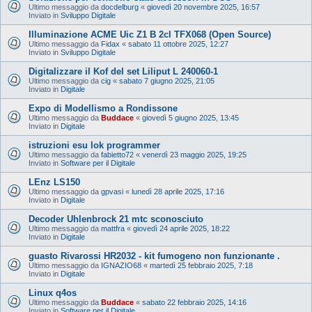
Ultimo messaggio da
docdelburg
«
giovedì 20 novembre 2025, 16:57
Inviato in
Sviluppo Digitale
Illuminazione ACME Uic Z1 B 2cl TFX068 (Open Source)
Ultimo messaggio da
Fidax
«
sabato 11 ottobre 2025, 12:27
Inviato in
Sviluppo Digitale
Digitalizzare il Kof del set Liliput L 240060-1
Ultimo messaggio da
cig
«
sabato 7 giugno 2025, 21:05
Inviato in
Digitale
Expo di Modellismo a Rondissone
Ultimo messaggio da
Buddace
«
giovedì 5 giugno 2025, 13:45
Inviato in
Digitale
istruzioni esu lok programmer
Ultimo messaggio da
fabietto72
«
venerdì 23 maggio 2025, 19:25
Inviato in
Software per il Digitale
LEnz LS150
Ultimo messaggio da
gpvasi
«
lunedì 28 aprile 2025, 17:16
Inviato in
Digitale
Decoder Uhlenbrock 21 mtc sconosciuto
Ultimo messaggio da
mattfra
«
giovedì 24 aprile 2025, 18:22
Inviato in
Digitale
guasto Rivarossi HR2032 - kit fumogeno non funzionante .
Ultimo messaggio da
IGNAZIO68
«
martedì 25 febbraio 2025, 7:18
Inviato in
Digitale
Linux q4os
Ultimo messaggio da
Buddace
«
sabato 22 febbraio 2025, 14:16
Inviato in
Software per il Digitale