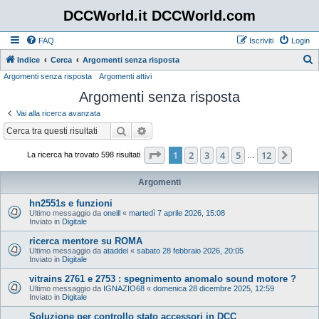
DCCWorld.it DCCWorld.com
FAQ
Iscriviti
Login
Indice
Cerca
Argomenti senza risposta
Argomenti senza risposta
Argomenti attivi
e
Argomenti senza risposta
r
c
Vai alla ricerca avanzata
a
Cerca
Ricerca avanzata
Pagina
1
di
12
1
2
3
4
5
12
Pros
La ricerca ha trovato 598 risultati
…
Argomenti
hn2551s e funzioni
Ultimo messaggio da
oneill
«
martedì 7 aprile 2026, 15:08
Inviato in
Digitale
ricerca mentore su ROMA
Ultimo messaggio da
ataddei
«
sabato 28 febbraio 2026, 20:05
Inviato in
Digitale
vitrains 2761 e 2753 : spegnimento anomalo sound motore ?
Ultimo messaggio da
IGNAZIO68
«
domenica 28 dicembre 2025, 12:59
Inviato in
Digitale
Soluzione per controllo stato accessori in DCC