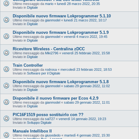
Ultimo messaggio da
mario
«
lunedì 28 marzo 2022, 20:35
Inviato in
Digitale
Disponibile nuovo firmware Lokprogrammer 5.1.10
Ultimo messaggio da
gianmodel
«
lunedì 21 marzo 2022, 10:17
Inviato in
Digitale
Disponibile nuovo firmware Lokprogrammer 5.1.9
Ultimo messaggio da
gianmodel
«
venerdì 4 marzo 2022, 19:45
Inviato in
Digitale
Ricevitore Wireless - Centralina zDCC
Ultimo messaggio da
Miki2796
«
venerdì 25 febbraio 2022, 15:58
Inviato in
Digitale
Train Controller
Ultimo messaggio da
rodrosa
«
mercoledì 23 febbraio 2022, 18:53
Inviato in
Software per il Digitale
Disponibile nuovo firmware Lokprogrammer 5.1.8
Ultimo messaggio da
gianmodel
«
sabato 29 gennaio 2022, 11:02
Inviato in
Digitale
Disponibile il nuovo firmware per Ecos 4.2.9
Ultimo messaggio da
gianmodel
«
sabato 29 gennaio 2022, 11:01
Inviato in
Digitale
PIC16F1519 posso sostituirlo con ??
Ultimo messaggio da
sal727
«
venerdì 14 gennaio 2022, 19:23
Inviato in
Sviluppo Digitale
Manuale Intellibox II
Ultimo messaggio da
giusededo
«
martedì 4 gennaio 2022, 15:30
Inviato in
Intellibox Bus - Loconet