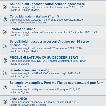
SoundShield - decoder sound Arduino opensource
Ultimo messaggio da
Luca
«
mercoledì 1 novembre 2023, 15:12
Inviato in
Sviluppo Digitale
Cerco Manuale in italiano iTrain 5
Ultimo messaggio da
Danto
«
venerdì 29 settembre 2023, 23:09
Inviato in
Software per il Digitale
Fenomeno strano
Ultimo messaggio da
Marco Fornaciari
«
mercoledì 27 settembre 2023, 8:43
Inviato in
Digitale
ServoShield - decoder accessori Arduino per 16 servo
opensource
Ultimo messaggio da
Luca
«
martedì 26 settembre 2023, 15:10
Inviato in
Sviluppo Digitale
PROBLEMI LATTURA CV SU DECODER SERVI
Ultimo messaggio da
MINIERA L
«
sabato 2 settembre 2023, 10:37
Inviato in
Digitale
ricambi acme (anche usati).
Ultimo messaggio da
IGNAZIO68
«
sabato 1 luglio 2023, 8:42
Inviato in
Digitale
Settaggio cv semplice. Però me l'ho so scordato....chi può farmi
un....fischio...
Ultimo messaggio da
Bigboy
«
domenica 11 giugno 2023, 8:37
Inviato in
Digitale
Lenz LH100
Ultimo messaggio da
jonny58
«
sabato 3 giugno 2023, 10:34
Inviato in
Software per il Digitale