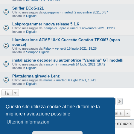
Sniffer ECoS-z21
Ultimo messaggio da
giuseppino
«
martedì 2 novembre 2021, 0:57
Inviato in
Digitale
Lokprogrammer nuova release 5.1.6
Ultimo messaggio da
Zampa di Lepre
«
lunedì 1 novembre 2021, 13:20
Inviato in
Digitale
Illuminazione ACME UicX Cuccette Comfort TFX063 (open
source)
Ultimo messaggio da
Fidax
«
venerdì 16 luglio 2021, 19:28
Inviato in
Sviluppo Digitale
installazione decoder su automotrice "Varesina" GT modelli
Ultimo messaggio da
franco mi
«
mercoledì 14 luglio 2021, 18:42
Inviato in
Digitale
Piattaforma girevole Lenz
Ultimo messaggio da
moros
«
martedì 6 luglio 2021, 13:41
Inviato in
Digitale
Pagina
1
di
12
1
2
3
4
5
12
Pros
La ricerca ha trovato 598 risultati
…
Questo sito utilizza cookie al fine di fornire la
Vai a
migliore navigazione possibile
Ulteriori informazioni
Indice
Cancella cookie
Tutti gli orari sono
UTC+02:00
Style Developer by ©
GTA game
Forum.