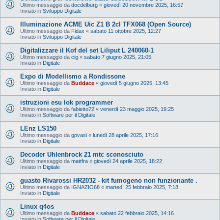
Ultimo messaggio da
docdelburg
«
giovedì 20 novembre 2025, 16:57
Inviato in
Sviluppo Digitale
Illuminazione ACME Uic Z1 B 2cl TFX068 (Open Source)
Ultimo messaggio da
Fidax
«
sabato 11 ottobre 2025, 12:27
Inviato in
Sviluppo Digitale
Digitalizzare il Kof del set Liliput L 240060-1
Ultimo messaggio da
cig
«
sabato 7 giugno 2025, 21:05
Inviato in
Digitale
Expo di Modellismo a Rondissone
Ultimo messaggio da
Buddace
«
giovedì 5 giugno 2025, 13:45
Inviato in
Digitale
istruzioni esu lok programmer
Ultimo messaggio da
fabietto72
«
venerdì 23 maggio 2025, 19:25
Inviato in
Software per il Digitale
LEnz LS150
Ultimo messaggio da
gpvasi
«
lunedì 28 aprile 2025, 17:16
Inviato in
Digitale
Decoder Uhlenbrock 21 mtc sconosciuto
Ultimo messaggio da
mattfra
«
giovedì 24 aprile 2025, 18:22
Inviato in
Digitale
guasto Rivarossi HR2032 - kit fumogeno non funzionante .
Ultimo messaggio da
IGNAZIO68
«
martedì 25 febbraio 2025, 7:18
Inviato in
Digitale
Linux q4os
Ultimo messaggio da
Buddace
«
sabato 22 febbraio 2025, 14:16
Inviato in
Software per il Digitale