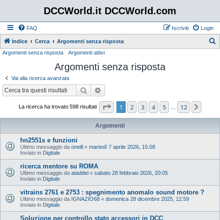
DCCWorld.it DCCWorld.com
FAQ
Iscriviti
Login
Indice
Cerca
Argomenti senza risposta
Argomenti senza risposta
Argomenti attivi
e
Argomenti senza risposta
r
c
Vai alla ricerca avanzata
a
Cerca
Ricerca avanzata
Pagina
1
di
12
1
2
3
4
5
12
Pros
La ricerca ha trovato 598 risultati
…
Argomenti
hn2551s e funzioni
Ultimo messaggio da
oneill
«
martedì 7 aprile 2026, 15:08
Inviato in
Digitale
ricerca mentore su ROMA
Ultimo messaggio da
ataddei
«
sabato 28 febbraio 2026, 20:05
Inviato in
Digitale
vitrains 2761 e 2753 : spegnimento anomalo sound motore ?
Ultimo messaggio da
IGNAZIO68
«
domenica 28 dicembre 2025, 12:59
Inviato in
Digitale
Soluzione per controllo stato accessori in DCC