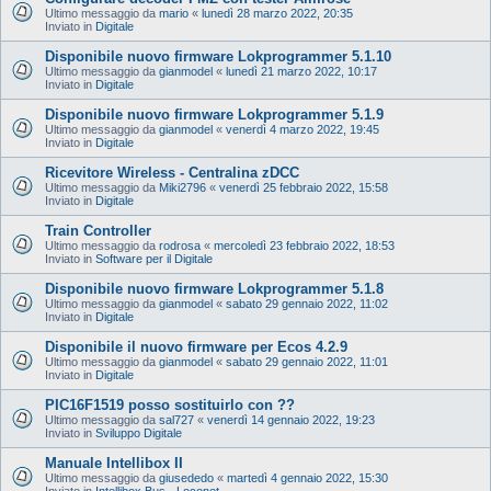
Ultimo messaggio da
mario
«
lunedì 28 marzo 2022, 20:35
Inviato in
Digitale
Disponibile nuovo firmware Lokprogrammer 5.1.10
Ultimo messaggio da
gianmodel
«
lunedì 21 marzo 2022, 10:17
Inviato in
Digitale
Disponibile nuovo firmware Lokprogrammer 5.1.9
Ultimo messaggio da
gianmodel
«
venerdì 4 marzo 2022, 19:45
Inviato in
Digitale
Ricevitore Wireless - Centralina zDCC
Ultimo messaggio da
Miki2796
«
venerdì 25 febbraio 2022, 15:58
Inviato in
Digitale
Train Controller
Ultimo messaggio da
rodrosa
«
mercoledì 23 febbraio 2022, 18:53
Inviato in
Software per il Digitale
Disponibile nuovo firmware Lokprogrammer 5.1.8
Ultimo messaggio da
gianmodel
«
sabato 29 gennaio 2022, 11:02
Inviato in
Digitale
Disponibile il nuovo firmware per Ecos 4.2.9
Ultimo messaggio da
gianmodel
«
sabato 29 gennaio 2022, 11:01
Inviato in
Digitale
PIC16F1519 posso sostituirlo con ??
Ultimo messaggio da
sal727
«
venerdì 14 gennaio 2022, 19:23
Inviato in
Sviluppo Digitale
Manuale Intellibox II
Ultimo messaggio da
giusededo
«
martedì 4 gennaio 2022, 15:30
Inviato in
Intellibox Bus - Loconet