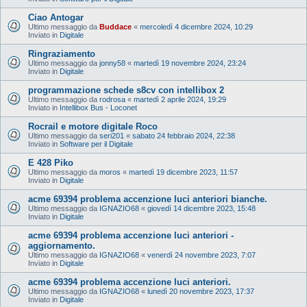
Ciao Antogar
Ultimo messaggio da
Buddace
«
mercoledì 4 dicembre 2024, 10:29
Inviato in
Digitale
Ringraziamento
Ultimo messaggio da
jonny58
«
martedì 19 novembre 2024, 23:24
Inviato in
Digitale
programmazione schede s8cv con intellibox 2
Ultimo messaggio da
rodrosa
«
martedì 2 aprile 2024, 19:29
Inviato in
Intellibox Bus - Loconet
Rocrail e motore digitale Roco
Ultimo messaggio da
seri201
«
sabato 24 febbraio 2024, 22:38
Inviato in
Software per il Digitale
E 428 Piko
Ultimo messaggio da
moros
«
martedì 19 dicembre 2023, 11:57
Inviato in
Digitale
acme 69394 problema accenzione luci anteriori bianche.
Ultimo messaggio da
IGNAZIO68
«
giovedì 14 dicembre 2023, 15:48
Inviato in
Digitale
acme 69394 problema accenzione luci anteriori -
aggiornamento.
Ultimo messaggio da
IGNAZIO68
«
venerdì 24 novembre 2023, 7:07
Inviato in
Digitale
acme 69394 problema accenzione luci anteriori.
Ultimo messaggio da
IGNAZIO68
«
lunedì 20 novembre 2023, 17:37
Inviato in
Digitale