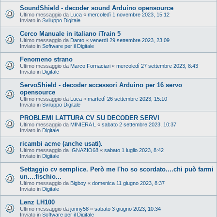
SoundShield - decoder sound Arduino opensource
Ultimo messaggio da
Luca
«
mercoledì 1 novembre 2023, 15:12
Inviato in
Sviluppo Digitale
Cerco Manuale in italiano iTrain 5
Ultimo messaggio da
Danto
«
venerdì 29 settembre 2023, 23:09
Inviato in
Software per il Digitale
Fenomeno strano
Ultimo messaggio da
Marco Fornaciari
«
mercoledì 27 settembre 2023, 8:43
Inviato in
Digitale
ServoShield - decoder accessori Arduino per 16 servo
opensource
Ultimo messaggio da
Luca
«
martedì 26 settembre 2023, 15:10
Inviato in
Sviluppo Digitale
PROBLEMI LATTURA CV SU DECODER SERVI
Ultimo messaggio da
MINIERA L
«
sabato 2 settembre 2023, 10:37
Inviato in
Digitale
ricambi acme (anche usati).
Ultimo messaggio da
IGNAZIO68
«
sabato 1 luglio 2023, 8:42
Inviato in
Digitale
Settaggio cv semplice. Però me l'ho so scordato....chi può farmi
un....fischio...
Ultimo messaggio da
Bigboy
«
domenica 11 giugno 2023, 8:37
Inviato in
Digitale
Lenz LH100
Ultimo messaggio da
jonny58
«
sabato 3 giugno 2023, 10:34
Inviato in
Software per il Digitale