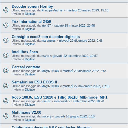
Decoder sonori Hornby
Ultimo messaggio da
Principe Anchisi
«
martedì 28 marzo 2023, 15:18
Inviato in
Digitale
Trix International 2459
Ultimo messaggio da
aton57
«
sabato 25 marzo 2023, 23:48
Inviato in
Digitale
Consiglio ecos2 con decoder digikeijs
Ultimo messaggio da
martingius
«
giovedì 29 dicembre 2022, 0:46
Inviato in
Digitale
Intellibox 2neo
Ultimo messaggio da
mario
«
giovedì 22 dicembre 2022, 19:57
Inviato in
Digitale
Cercasi contatto.
Ultimo messaggio da
MikyR1100R
«
martedì 20 dicembre 2022, 8:54
Inviato in
Digitale
Semafori su ESU ECOS II .
Ultimo messaggio da
MikyR1100R
«
martedì 22 novembre 2022, 12:18
Inviato in
Digitale
Roco 10836, ESU 51820 e Tillig 86110, Mtb-model MP1
Ultimo messaggio da
ViaFer
«
mercoledì 21 settembre 2022, 18:28
Inviato in
Digitale
Multimaus V2.00
Ultimo messaggio da
morenji
«
giovedì 16 giugno 2022, 8:18
Inviato in
Digitale
Configurare decoder FMZ con tester Almrose