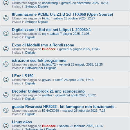
Ultimo messaggio da
docdelburg
«
giovedì 20 novembre 2025, 16:57
Inviato in
Sviluppo Digitale
Illuminazione ACME Uic Z1 B 2cl TFX068 (Open Source)
Ultimo messaggio da
Fidax
«
sabato 11 ottobre 2025, 12:27
Inviato in
Sviluppo Digitale
Digitalizzare il Kof del set Liliput L 240060-1
Ultimo messaggio da
cig
«
sabato 7 giugno 2025, 21:05
Inviato in
Digitale
Expo di Modellismo a Rondissone
Ultimo messaggio da
Buddace
«
giovedì 5 giugno 2025, 13:45
Inviato in
Digitale
istruzioni esu lok programmer
Ultimo messaggio da
fabietto72
«
venerdì 23 maggio 2025, 19:25
Inviato in
Software per il Digitale
LEnz LS150
Ultimo messaggio da
gpvasi
«
lunedì 28 aprile 2025, 17:16
Inviato in
Digitale
Decoder Uhlenbrock 21 mtc sconosciuto
Ultimo messaggio da
mattfra
«
giovedì 24 aprile 2025, 18:22
Inviato in
Digitale
guasto Rivarossi HR2032 - kit fumogeno non funzionante .
Ultimo messaggio da
IGNAZIO68
«
martedì 25 febbraio 2025, 7:18
Inviato in
Digitale
Linux q4os
Ultimo messaggio da
Buddace
«
sabato 22 febbraio 2025, 14:16
Inviato in
Software per il Digitale