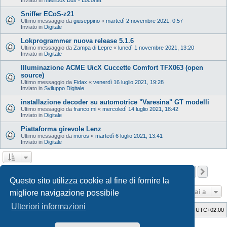
Sniffer ECoS-z21
Ultimo messaggio da
giuseppino
«
martedì 2 novembre 2021, 0:57
Inviato in
Digitale
Lokprogrammer nuova release 5.1.6
Ultimo messaggio da
Zampa di Lepre
«
lunedì 1 novembre 2021, 13:20
Inviato in
Digitale
Illuminazione ACME UicX Cuccette Comfort TFX063 (open
source)
Ultimo messaggio da
Fidax
«
venerdì 16 luglio 2021, 19:28
Inviato in
Sviluppo Digitale
installazione decoder su automotrice "Varesina" GT modelli
Ultimo messaggio da
franco mi
«
mercoledì 14 luglio 2021, 18:42
Inviato in
Digitale
Piattaforma girevole Lenz
Ultimo messaggio da
moros
«
martedì 6 luglio 2021, 13:41
Inviato in
Digitale
Pagina
1
di
12
1
2
3
4
5
12
Pros
La ricerca ha trovato 598 risultati
…
Questo sito utilizza cookie al fine di fornire la
Vai a
migliore navigazione possibile
Ulteriori informazioni
Indice
Cancella cookie
Tutti gli orari sono
UTC+02:00
Style Developer by ©
GTA game
Forum.