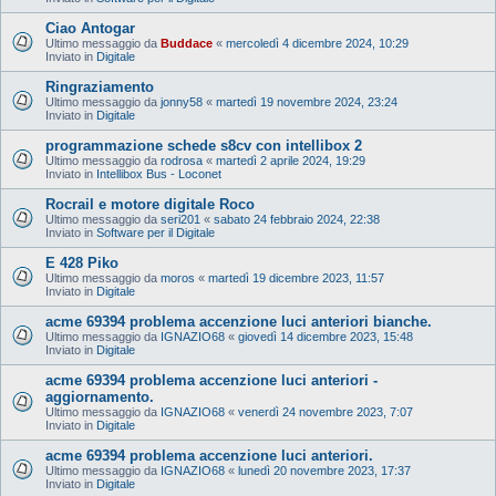
Ciao Antogar
Ultimo messaggio da
Buddace
«
mercoledì 4 dicembre 2024, 10:29
Inviato in
Digitale
Ringraziamento
Ultimo messaggio da
jonny58
«
martedì 19 novembre 2024, 23:24
Inviato in
Digitale
programmazione schede s8cv con intellibox 2
Ultimo messaggio da
rodrosa
«
martedì 2 aprile 2024, 19:29
Inviato in
Intellibox Bus - Loconet
Rocrail e motore digitale Roco
Ultimo messaggio da
seri201
«
sabato 24 febbraio 2024, 22:38
Inviato in
Software per il Digitale
E 428 Piko
Ultimo messaggio da
moros
«
martedì 19 dicembre 2023, 11:57
Inviato in
Digitale
acme 69394 problema accenzione luci anteriori bianche.
Ultimo messaggio da
IGNAZIO68
«
giovedì 14 dicembre 2023, 15:48
Inviato in
Digitale
acme 69394 problema accenzione luci anteriori -
aggiornamento.
Ultimo messaggio da
IGNAZIO68
«
venerdì 24 novembre 2023, 7:07
Inviato in
Digitale
acme 69394 problema accenzione luci anteriori.
Ultimo messaggio da
IGNAZIO68
«
lunedì 20 novembre 2023, 17:37
Inviato in
Digitale