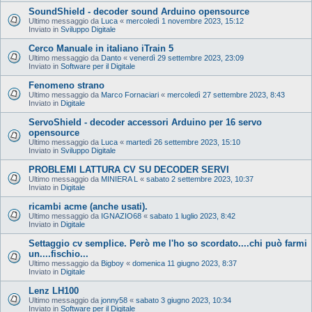
SoundShield - decoder sound Arduino opensource
Ultimo messaggio da
Luca
«
mercoledì 1 novembre 2023, 15:12
Inviato in
Sviluppo Digitale
Cerco Manuale in italiano iTrain 5
Ultimo messaggio da
Danto
«
venerdì 29 settembre 2023, 23:09
Inviato in
Software per il Digitale
Fenomeno strano
Ultimo messaggio da
Marco Fornaciari
«
mercoledì 27 settembre 2023, 8:43
Inviato in
Digitale
ServoShield - decoder accessori Arduino per 16 servo
opensource
Ultimo messaggio da
Luca
«
martedì 26 settembre 2023, 15:10
Inviato in
Sviluppo Digitale
PROBLEMI LATTURA CV SU DECODER SERVI
Ultimo messaggio da
MINIERA L
«
sabato 2 settembre 2023, 10:37
Inviato in
Digitale
ricambi acme (anche usati).
Ultimo messaggio da
IGNAZIO68
«
sabato 1 luglio 2023, 8:42
Inviato in
Digitale
Settaggio cv semplice. Però me l'ho so scordato....chi può farmi
un....fischio...
Ultimo messaggio da
Bigboy
«
domenica 11 giugno 2023, 8:37
Inviato in
Digitale
Lenz LH100
Ultimo messaggio da
jonny58
«
sabato 3 giugno 2023, 10:34
Inviato in
Software per il Digitale