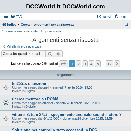
DCCWorld.it DCCWorld.com
FAQ
Iscriviti
Login
Indice
Cerca
Argomenti senza risposta
Argomenti senza risposta
Argomenti attivi
e
Argomenti senza risposta
r
c
Vai alla ricerca avanzata
a
Cerca
Ricerca avanzata
Pagina
1
di
12
1
2
3
4
5
12
Pros
La ricerca ha trovato 598 risultati
…
Argomenti
hn2551s e funzioni
Ultimo messaggio da
oneill
«
martedì 7 aprile 2026, 15:08
Inviato in
Digitale
ricerca mentore su ROMA
Ultimo messaggio da
ataddei
«
sabato 28 febbraio 2026, 20:05
Inviato in
Digitale
vitrains 2761 e 2753 : spegnimento anomalo sound motore ?
Ultimo messaggio da
IGNAZIO68
«
domenica 28 dicembre 2025, 12:59
Inviato in
Digitale
Soluzione per controllo stato accessori in DCC