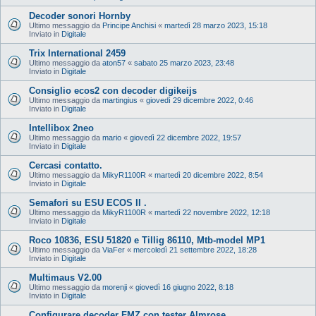
Decoder sonori Hornby
Ultimo messaggio da
Principe Anchisi
«
martedì 28 marzo 2023, 15:18
Inviato in
Digitale
Trix International 2459
Ultimo messaggio da
aton57
«
sabato 25 marzo 2023, 23:48
Inviato in
Digitale
Consiglio ecos2 con decoder digikeijs
Ultimo messaggio da
martingius
«
giovedì 29 dicembre 2022, 0:46
Inviato in
Digitale
Intellibox 2neo
Ultimo messaggio da
mario
«
giovedì 22 dicembre 2022, 19:57
Inviato in
Digitale
Cercasi contatto.
Ultimo messaggio da
MikyR1100R
«
martedì 20 dicembre 2022, 8:54
Inviato in
Digitale
Semafori su ESU ECOS II .
Ultimo messaggio da
MikyR1100R
«
martedì 22 novembre 2022, 12:18
Inviato in
Digitale
Roco 10836, ESU 51820 e Tillig 86110, Mtb-model MP1
Ultimo messaggio da
ViaFer
«
mercoledì 21 settembre 2022, 18:28
Inviato in
Digitale
Multimaus V2.00
Ultimo messaggio da
morenji
«
giovedì 16 giugno 2022, 8:18
Inviato in
Digitale
Configurare decoder FMZ con tester Almrose