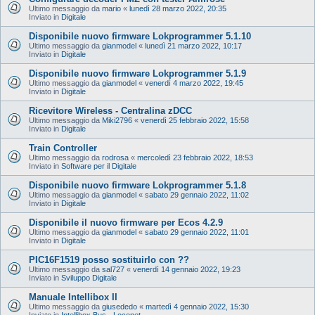
Ultimo messaggio da
mario
«
lunedì 28 marzo 2022, 20:35
Inviato in
Digitale
Disponibile nuovo firmware Lokprogrammer 5.1.10
Ultimo messaggio da
gianmodel
«
lunedì 21 marzo 2022, 10:17
Inviato in
Digitale
Disponibile nuovo firmware Lokprogrammer 5.1.9
Ultimo messaggio da
gianmodel
«
venerdì 4 marzo 2022, 19:45
Inviato in
Digitale
Ricevitore Wireless - Centralina zDCC
Ultimo messaggio da
Miki2796
«
venerdì 25 febbraio 2022, 15:58
Inviato in
Digitale
Train Controller
Ultimo messaggio da
rodrosa
«
mercoledì 23 febbraio 2022, 18:53
Inviato in
Software per il Digitale
Disponibile nuovo firmware Lokprogrammer 5.1.8
Ultimo messaggio da
gianmodel
«
sabato 29 gennaio 2022, 11:02
Inviato in
Digitale
Disponibile il nuovo firmware per Ecos 4.2.9
Ultimo messaggio da
gianmodel
«
sabato 29 gennaio 2022, 11:01
Inviato in
Digitale
PIC16F1519 posso sostituirlo con ??
Ultimo messaggio da
sal727
«
venerdì 14 gennaio 2022, 19:23
Inviato in
Sviluppo Digitale
Manuale Intellibox II
Ultimo messaggio da
giusededo
«
martedì 4 gennaio 2022, 15:30
Inviato in
Intellibox Bus - Loconet