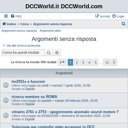
DCCWorld.it DCCWorld.com
FAQ
Iscriviti
Login
Indice
Cerca
Argomenti senza risposta
Argomenti senza risposta
Argomenti attivi
e
Argomenti senza risposta
r
c
Vai alla ricerca avanzata
a
Cerca
Ricerca avanzata
Pagina
1
di
12
1
2
3
4
5
12
Pros
La ricerca ha trovato 598 risultati
…
Argomenti
hn2551s e funzioni
Ultimo messaggio da
oneill
«
martedì 7 aprile 2026, 15:08
Inviato in
Digitale
ricerca mentore su ROMA
Ultimo messaggio da
ataddei
«
sabato 28 febbraio 2026, 20:05
Inviato in
Digitale
vitrains 2761 e 2753 : spegnimento anomalo sound motore ?
Ultimo messaggio da
IGNAZIO68
«
domenica 28 dicembre 2025, 12:59
Inviato in
Digitale
Soluzione per controllo stato accessori in DCC