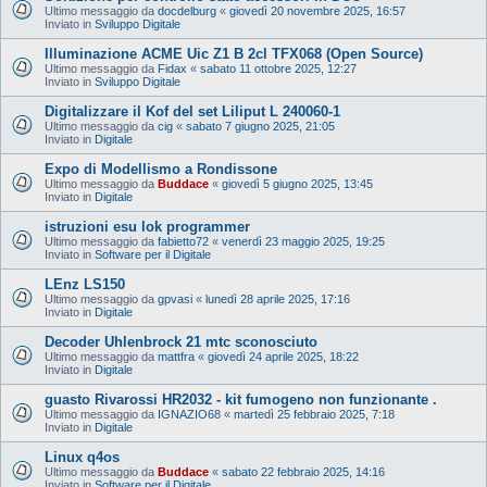
Ultimo messaggio da
docdelburg
«
giovedì 20 novembre 2025, 16:57
Inviato in
Sviluppo Digitale
Illuminazione ACME Uic Z1 B 2cl TFX068 (Open Source)
Ultimo messaggio da
Fidax
«
sabato 11 ottobre 2025, 12:27
Inviato in
Sviluppo Digitale
Digitalizzare il Kof del set Liliput L 240060-1
Ultimo messaggio da
cig
«
sabato 7 giugno 2025, 21:05
Inviato in
Digitale
Expo di Modellismo a Rondissone
Ultimo messaggio da
Buddace
«
giovedì 5 giugno 2025, 13:45
Inviato in
Digitale
istruzioni esu lok programmer
Ultimo messaggio da
fabietto72
«
venerdì 23 maggio 2025, 19:25
Inviato in
Software per il Digitale
LEnz LS150
Ultimo messaggio da
gpvasi
«
lunedì 28 aprile 2025, 17:16
Inviato in
Digitale
Decoder Uhlenbrock 21 mtc sconosciuto
Ultimo messaggio da
mattfra
«
giovedì 24 aprile 2025, 18:22
Inviato in
Digitale
guasto Rivarossi HR2032 - kit fumogeno non funzionante .
Ultimo messaggio da
IGNAZIO68
«
martedì 25 febbraio 2025, 7:18
Inviato in
Digitale
Linux q4os
Ultimo messaggio da
Buddace
«
sabato 22 febbraio 2025, 14:16
Inviato in
Software per il Digitale