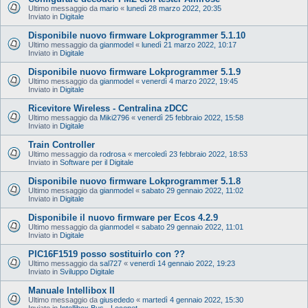
Ultimo messaggio da
mario
«
lunedì 28 marzo 2022, 20:35
Inviato in
Digitale
Disponibile nuovo firmware Lokprogrammer 5.1.10
Ultimo messaggio da
gianmodel
«
lunedì 21 marzo 2022, 10:17
Inviato in
Digitale
Disponibile nuovo firmware Lokprogrammer 5.1.9
Ultimo messaggio da
gianmodel
«
venerdì 4 marzo 2022, 19:45
Inviato in
Digitale
Ricevitore Wireless - Centralina zDCC
Ultimo messaggio da
Miki2796
«
venerdì 25 febbraio 2022, 15:58
Inviato in
Digitale
Train Controller
Ultimo messaggio da
rodrosa
«
mercoledì 23 febbraio 2022, 18:53
Inviato in
Software per il Digitale
Disponibile nuovo firmware Lokprogrammer 5.1.8
Ultimo messaggio da
gianmodel
«
sabato 29 gennaio 2022, 11:02
Inviato in
Digitale
Disponibile il nuovo firmware per Ecos 4.2.9
Ultimo messaggio da
gianmodel
«
sabato 29 gennaio 2022, 11:01
Inviato in
Digitale
PIC16F1519 posso sostituirlo con ??
Ultimo messaggio da
sal727
«
venerdì 14 gennaio 2022, 19:23
Inviato in
Sviluppo Digitale
Manuale Intellibox II
Ultimo messaggio da
giusededo
«
martedì 4 gennaio 2022, 15:30
Inviato in
Intellibox Bus - Loconet