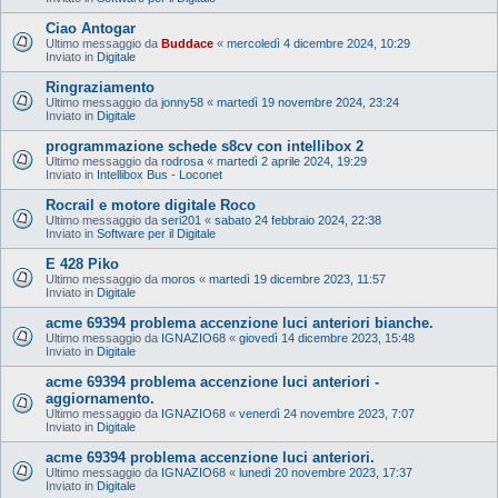
Ciao Antogar
Ultimo messaggio da
Buddace
«
mercoledì 4 dicembre 2024, 10:29
Inviato in
Digitale
Ringraziamento
Ultimo messaggio da
jonny58
«
martedì 19 novembre 2024, 23:24
Inviato in
Digitale
programmazione schede s8cv con intellibox 2
Ultimo messaggio da
rodrosa
«
martedì 2 aprile 2024, 19:29
Inviato in
Intellibox Bus - Loconet
Rocrail e motore digitale Roco
Ultimo messaggio da
seri201
«
sabato 24 febbraio 2024, 22:38
Inviato in
Software per il Digitale
E 428 Piko
Ultimo messaggio da
moros
«
martedì 19 dicembre 2023, 11:57
Inviato in
Digitale
acme 69394 problema accenzione luci anteriori bianche.
Ultimo messaggio da
IGNAZIO68
«
giovedì 14 dicembre 2023, 15:48
Inviato in
Digitale
acme 69394 problema accenzione luci anteriori -
aggiornamento.
Ultimo messaggio da
IGNAZIO68
«
venerdì 24 novembre 2023, 7:07
Inviato in
Digitale
acme 69394 problema accenzione luci anteriori.
Ultimo messaggio da
IGNAZIO68
«
lunedì 20 novembre 2023, 17:37
Inviato in
Digitale