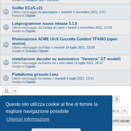
Sniffer ECoS-z21
Ultimo messaggio da
giuseppino
«
martedì 2 novembre 2021, 0:57
Inviato in
Digitale
Lokprogrammer nuova release 5.1.6
Ultimo messaggio da
Zampa di Lepre
«
lunedì 1 novembre 2021, 13:20
Inviato in
Digitale
Illuminazione ACME UicX Cuccette Comfort TFX063 (open
source)
Ultimo messaggio da
Fidax
«
venerdì 16 luglio 2021, 19:28
Inviato in
Sviluppo Digitale
installazione decoder su automotrice "Varesina" GT modelli
Ultimo messaggio da
franco mi
«
mercoledì 14 luglio 2021, 18:42
Inviato in
Digitale
Piattaforma girevole Lenz
Ultimo messaggio da
moros
«
martedì 6 luglio 2021, 13:41
Inviato in
Digitale
Pagina
1
di
12
1
2
3
4
5
12
Pros
La ricerca ha trovato 598 risultati
…
Questo sito utilizza cookie al fine di fornire la
Vai a
migliore navigazione possibile
Ulteriori informazioni
Indice
Cancella cookie
Tutti gli orari sono
UTC+02:00
Style Developer by ©
GTA game
Forum.