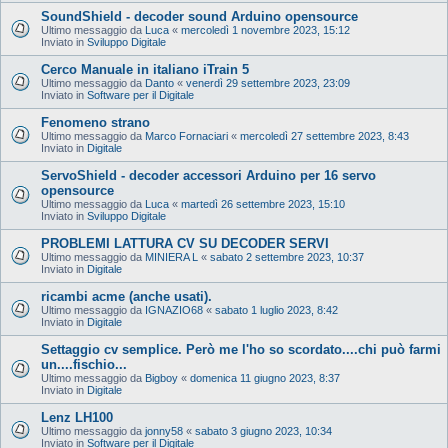
SoundShield - decoder sound Arduino opensource
Ultimo messaggio da
Luca
«
mercoledì 1 novembre 2023, 15:12
Inviato in
Sviluppo Digitale
Cerco Manuale in italiano iTrain 5
Ultimo messaggio da
Danto
«
venerdì 29 settembre 2023, 23:09
Inviato in
Software per il Digitale
Fenomeno strano
Ultimo messaggio da
Marco Fornaciari
«
mercoledì 27 settembre 2023, 8:43
Inviato in
Digitale
ServoShield - decoder accessori Arduino per 16 servo
opensource
Ultimo messaggio da
Luca
«
martedì 26 settembre 2023, 15:10
Inviato in
Sviluppo Digitale
PROBLEMI LATTURA CV SU DECODER SERVI
Ultimo messaggio da
MINIERA L
«
sabato 2 settembre 2023, 10:37
Inviato in
Digitale
ricambi acme (anche usati).
Ultimo messaggio da
IGNAZIO68
«
sabato 1 luglio 2023, 8:42
Inviato in
Digitale
Settaggio cv semplice. Però me l'ho so scordato....chi può farmi
un....fischio...
Ultimo messaggio da
Bigboy
«
domenica 11 giugno 2023, 8:37
Inviato in
Digitale
Lenz LH100
Ultimo messaggio da
jonny58
«
sabato 3 giugno 2023, 10:34
Inviato in
Software per il Digitale