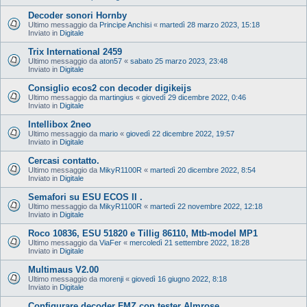
Decoder sonori Hornby
Ultimo messaggio da
Principe Anchisi
«
martedì 28 marzo 2023, 15:18
Inviato in
Digitale
Trix International 2459
Ultimo messaggio da
aton57
«
sabato 25 marzo 2023, 23:48
Inviato in
Digitale
Consiglio ecos2 con decoder digikeijs
Ultimo messaggio da
martingius
«
giovedì 29 dicembre 2022, 0:46
Inviato in
Digitale
Intellibox 2neo
Ultimo messaggio da
mario
«
giovedì 22 dicembre 2022, 19:57
Inviato in
Digitale
Cercasi contatto.
Ultimo messaggio da
MikyR1100R
«
martedì 20 dicembre 2022, 8:54
Inviato in
Digitale
Semafori su ESU ECOS II .
Ultimo messaggio da
MikyR1100R
«
martedì 22 novembre 2022, 12:18
Inviato in
Digitale
Roco 10836, ESU 51820 e Tillig 86110, Mtb-model MP1
Ultimo messaggio da
ViaFer
«
mercoledì 21 settembre 2022, 18:28
Inviato in
Digitale
Multimaus V2.00
Ultimo messaggio da
morenji
«
giovedì 16 giugno 2022, 8:18
Inviato in
Digitale
Configurare decoder FMZ con tester Almrose