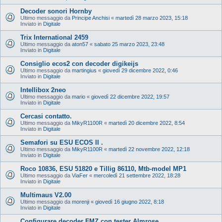
Decoder sonori Hornby
Ultimo messaggio da
Principe Anchisi
«
martedì 28 marzo 2023, 15:18
Inviato in
Digitale
Trix International 2459
Ultimo messaggio da
aton57
«
sabato 25 marzo 2023, 23:48
Inviato in
Digitale
Consiglio ecos2 con decoder digikeijs
Ultimo messaggio da
martingius
«
giovedì 29 dicembre 2022, 0:46
Inviato in
Digitale
Intellibox 2neo
Ultimo messaggio da
mario
«
giovedì 22 dicembre 2022, 19:57
Inviato in
Digitale
Cercasi contatto.
Ultimo messaggio da
MikyR1100R
«
martedì 20 dicembre 2022, 8:54
Inviato in
Digitale
Semafori su ESU ECOS II .
Ultimo messaggio da
MikyR1100R
«
martedì 22 novembre 2022, 12:18
Inviato in
Digitale
Roco 10836, ESU 51820 e Tillig 86110, Mtb-model MP1
Ultimo messaggio da
ViaFer
«
mercoledì 21 settembre 2022, 18:28
Inviato in
Digitale
Multimaus V2.00
Ultimo messaggio da
morenji
«
giovedì 16 giugno 2022, 8:18
Inviato in
Digitale
Configurare decoder FMZ con tester Almrose