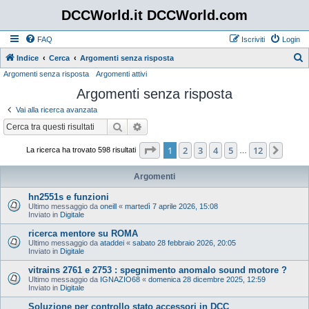
DCCWorld.it DCCWorld.com
FAQ
Iscriviti
Login
Indice
Cerca
Argomenti senza risposta
Argomenti senza risposta
Argomenti attivi
e
Argomenti senza risposta
r
c
Vai alla ricerca avanzata
a
Cerca
Ricerca avanzata
Pagina
1
di
12
1
2
3
4
5
12
Pros
La ricerca ha trovato 598 risultati
…
Argomenti
hn2551s e funzioni
Ultimo messaggio da
oneill
«
martedì 7 aprile 2026, 15:08
Inviato in
Digitale
ricerca mentore su ROMA
Ultimo messaggio da
ataddei
«
sabato 28 febbraio 2026, 20:05
Inviato in
Digitale
vitrains 2761 e 2753 : spegnimento anomalo sound motore ?
Ultimo messaggio da
IGNAZIO68
«
domenica 28 dicembre 2025, 12:59
Inviato in
Digitale
Soluzione per controllo stato accessori in DCC