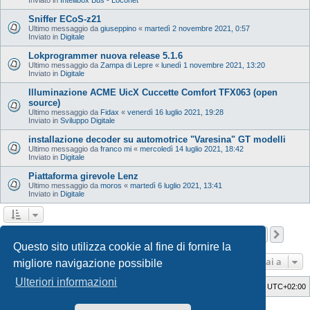
Sniffer ECoS-z21
Ultimo messaggio da
giuseppino
«
martedì 2 novembre 2021, 0:57
Inviato in
Digitale
Lokprogrammer nuova release 5.1.6
Ultimo messaggio da
Zampa di Lepre
«
lunedì 1 novembre 2021, 13:20
Inviato in
Digitale
Illuminazione ACME UicX Cuccette Comfort TFX063 (open
source)
Ultimo messaggio da
Fidax
«
venerdì 16 luglio 2021, 19:28
Inviato in
Sviluppo Digitale
installazione decoder su automotrice "Varesina" GT modelli
Ultimo messaggio da
franco mi
«
mercoledì 14 luglio 2021, 18:42
Inviato in
Digitale
Piattaforma girevole Lenz
Ultimo messaggio da
moros
«
martedì 6 luglio 2021, 13:41
Inviato in
Digitale
Pagina
1
di
12
1
2
3
4
5
12
Pros
La ricerca ha trovato 598 risultati
…
Questo sito utilizza cookie al fine di fornire la
Vai a
migliore navigazione possibile
Ulteriori informazioni
Indice
Cancella cookie
Tutti gli orari sono
UTC+02:00
Style Developer by ©
GTA game
Forum.