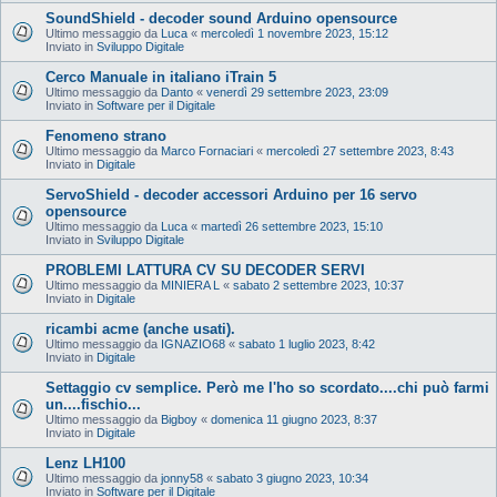
SoundShield - decoder sound Arduino opensource
Ultimo messaggio da
Luca
«
mercoledì 1 novembre 2023, 15:12
Inviato in
Sviluppo Digitale
Cerco Manuale in italiano iTrain 5
Ultimo messaggio da
Danto
«
venerdì 29 settembre 2023, 23:09
Inviato in
Software per il Digitale
Fenomeno strano
Ultimo messaggio da
Marco Fornaciari
«
mercoledì 27 settembre 2023, 8:43
Inviato in
Digitale
ServoShield - decoder accessori Arduino per 16 servo
opensource
Ultimo messaggio da
Luca
«
martedì 26 settembre 2023, 15:10
Inviato in
Sviluppo Digitale
PROBLEMI LATTURA CV SU DECODER SERVI
Ultimo messaggio da
MINIERA L
«
sabato 2 settembre 2023, 10:37
Inviato in
Digitale
ricambi acme (anche usati).
Ultimo messaggio da
IGNAZIO68
«
sabato 1 luglio 2023, 8:42
Inviato in
Digitale
Settaggio cv semplice. Però me l'ho so scordato....chi può farmi
un....fischio...
Ultimo messaggio da
Bigboy
«
domenica 11 giugno 2023, 8:37
Inviato in
Digitale
Lenz LH100
Ultimo messaggio da
jonny58
«
sabato 3 giugno 2023, 10:34
Inviato in
Software per il Digitale