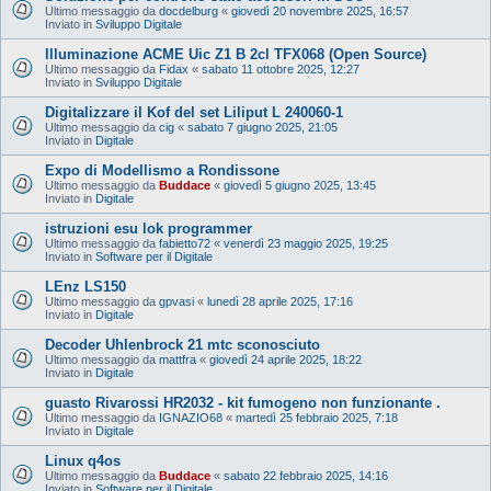
Ultimo messaggio da
docdelburg
«
giovedì 20 novembre 2025, 16:57
Inviato in
Sviluppo Digitale
Illuminazione ACME Uic Z1 B 2cl TFX068 (Open Source)
Ultimo messaggio da
Fidax
«
sabato 11 ottobre 2025, 12:27
Inviato in
Sviluppo Digitale
Digitalizzare il Kof del set Liliput L 240060-1
Ultimo messaggio da
cig
«
sabato 7 giugno 2025, 21:05
Inviato in
Digitale
Expo di Modellismo a Rondissone
Ultimo messaggio da
Buddace
«
giovedì 5 giugno 2025, 13:45
Inviato in
Digitale
istruzioni esu lok programmer
Ultimo messaggio da
fabietto72
«
venerdì 23 maggio 2025, 19:25
Inviato in
Software per il Digitale
LEnz LS150
Ultimo messaggio da
gpvasi
«
lunedì 28 aprile 2025, 17:16
Inviato in
Digitale
Decoder Uhlenbrock 21 mtc sconosciuto
Ultimo messaggio da
mattfra
«
giovedì 24 aprile 2025, 18:22
Inviato in
Digitale
guasto Rivarossi HR2032 - kit fumogeno non funzionante .
Ultimo messaggio da
IGNAZIO68
«
martedì 25 febbraio 2025, 7:18
Inviato in
Digitale
Linux q4os
Ultimo messaggio da
Buddace
«
sabato 22 febbraio 2025, 14:16
Inviato in
Software per il Digitale