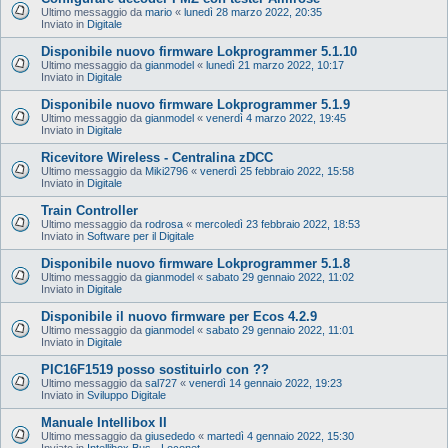
Ultimo messaggio da
mario
«
lunedì 28 marzo 2022, 20:35
Inviato in
Digitale
Disponibile nuovo firmware Lokprogrammer 5.1.10
Ultimo messaggio da
gianmodel
«
lunedì 21 marzo 2022, 10:17
Inviato in
Digitale
Disponibile nuovo firmware Lokprogrammer 5.1.9
Ultimo messaggio da
gianmodel
«
venerdì 4 marzo 2022, 19:45
Inviato in
Digitale
Ricevitore Wireless - Centralina zDCC
Ultimo messaggio da
Miki2796
«
venerdì 25 febbraio 2022, 15:58
Inviato in
Digitale
Train Controller
Ultimo messaggio da
rodrosa
«
mercoledì 23 febbraio 2022, 18:53
Inviato in
Software per il Digitale
Disponibile nuovo firmware Lokprogrammer 5.1.8
Ultimo messaggio da
gianmodel
«
sabato 29 gennaio 2022, 11:02
Inviato in
Digitale
Disponibile il nuovo firmware per Ecos 4.2.9
Ultimo messaggio da
gianmodel
«
sabato 29 gennaio 2022, 11:01
Inviato in
Digitale
PIC16F1519 posso sostituirlo con ??
Ultimo messaggio da
sal727
«
venerdì 14 gennaio 2022, 19:23
Inviato in
Sviluppo Digitale
Manuale Intellibox II
Ultimo messaggio da
giusededo
«
martedì 4 gennaio 2022, 15:30
Inviato in
Intellibox Bus - Loconet