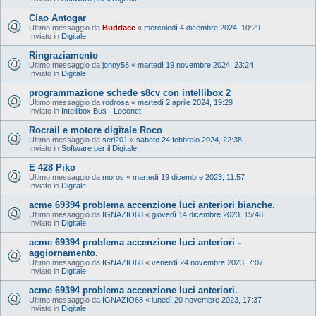
Ciao Antogar
Ultimo messaggio da
Buddace
«
mercoledì 4 dicembre 2024, 10:29
Inviato in
Digitale
Ringraziamento
Ultimo messaggio da
jonny58
«
martedì 19 novembre 2024, 23:24
Inviato in
Digitale
programmazione schede s8cv con intellibox 2
Ultimo messaggio da
rodrosa
«
martedì 2 aprile 2024, 19:29
Inviato in
Intellibox Bus - Loconet
Rocrail e motore digitale Roco
Ultimo messaggio da
seri201
«
sabato 24 febbraio 2024, 22:38
Inviato in
Software per il Digitale
E 428 Piko
Ultimo messaggio da
moros
«
martedì 19 dicembre 2023, 11:57
Inviato in
Digitale
acme 69394 problema accenzione luci anteriori bianche.
Ultimo messaggio da
IGNAZIO68
«
giovedì 14 dicembre 2023, 15:48
Inviato in
Digitale
acme 69394 problema accenzione luci anteriori -
aggiornamento.
Ultimo messaggio da
IGNAZIO68
«
venerdì 24 novembre 2023, 7:07
Inviato in
Digitale
acme 69394 problema accenzione luci anteriori.
Ultimo messaggio da
IGNAZIO68
«
lunedì 20 novembre 2023, 17:37
Inviato in
Digitale