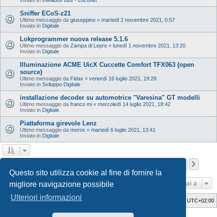
Sniffer ECoS-z21
Ultimo messaggio da
giuseppino
«
martedì 2 novembre 2021, 0:57
Inviato in
Digitale
Lokprogrammer nuova release 5.1.6
Ultimo messaggio da
Zampa di Lepre
«
lunedì 1 novembre 2021, 13:20
Inviato in
Digitale
Illuminazione ACME UicX Cuccette Comfort TFX063 (open
source)
Ultimo messaggio da
Fidax
«
venerdì 16 luglio 2021, 19:28
Inviato in
Sviluppo Digitale
installazione decoder su automotrice "Varesina" GT modelli
Ultimo messaggio da
franco mi
«
mercoledì 14 luglio 2021, 18:42
Inviato in
Digitale
Piattaforma girevole Lenz
Ultimo messaggio da
moros
«
martedì 6 luglio 2021, 13:41
Inviato in
Digitale
Pagina
1
di
12
1
2
3
4
5
12
Pros
La ricerca ha trovato 598 risultati
…
Questo sito utilizza cookie al fine di fornire la
Vai a
migliore navigazione possibile
Ulteriori informazioni
Indice
Cancella cookie
Tutti gli orari sono
UTC+02:00
Style Developer by ©
GTA game
Forum.