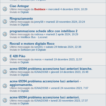
Ciao Antogar
Ultimo messaggio da
Buddace
«
mercoledì 4 dicembre 2024, 10:29
Inviato in
Digitale
Ringraziamento
Ultimo messaggio da
jonny58
«
martedì 19 novembre 2024, 23:24
Inviato in
Digitale
programmazione schede s8cv con intellibox 2
Ultimo messaggio da
rodrosa
«
martedì 2 aprile 2024, 19:29
Inviato in
Intellibox Bus - Loconet
Rocrail e motore digitale Roco
Ultimo messaggio da
seri201
«
sabato 24 febbraio 2024, 22:38
Inviato in
Software per il Digitale
E 428 Piko
Ultimo messaggio da
moros
«
martedì 19 dicembre 2023, 11:57
Inviato in
Digitale
acme 69394 problema accenzione luci anteriori bianche.
Ultimo messaggio da
IGNAZIO68
«
giovedì 14 dicembre 2023, 15:48
Inviato in
Digitale
acme 69394 problema accenzione luci anteriori -
aggiornamento.
Ultimo messaggio da
IGNAZIO68
«
venerdì 24 novembre 2023, 7:07
Inviato in
Digitale
acme 69394 problema accenzione luci anteriori.
Ultimo messaggio da
IGNAZIO68
«
lunedì 20 novembre 2023, 17:37
Inviato in
Digitale