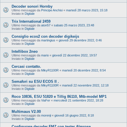
Decoder sonori Hornby
Ultimo messaggio da
Principe Anchisi
«
martedì 28 marzo 2023, 15:18
Inviato in
Digitale
Trix International 2459
Ultimo messaggio da
aton57
«
sabato 25 marzo 2023, 23:48
Inviato in
Digitale
Consiglio ecos2 con decoder digikeijs
Ultimo messaggio da
martingius
«
giovedì 29 dicembre 2022, 0:46
Inviato in
Digitale
Intellibox 2neo
Ultimo messaggio da
mario
«
giovedì 22 dicembre 2022, 19:57
Inviato in
Digitale
Cercasi contatto.
Ultimo messaggio da
MikyR1100R
«
martedì 20 dicembre 2022, 8:54
Inviato in
Digitale
Semafori su ESU ECOS II .
Ultimo messaggio da
MikyR1100R
«
martedì 22 novembre 2022, 12:18
Inviato in
Digitale
Roco 10836, ESU 51820 e Tillig 86110, Mtb-model MP1
Ultimo messaggio da
ViaFer
«
mercoledì 21 settembre 2022, 18:28
Inviato in
Digitale
Multimaus V2.00
Ultimo messaggio da
morenji
«
giovedì 16 giugno 2022, 8:18
Inviato in
Digitale
Configurare decoder FMZ con tester Almrose