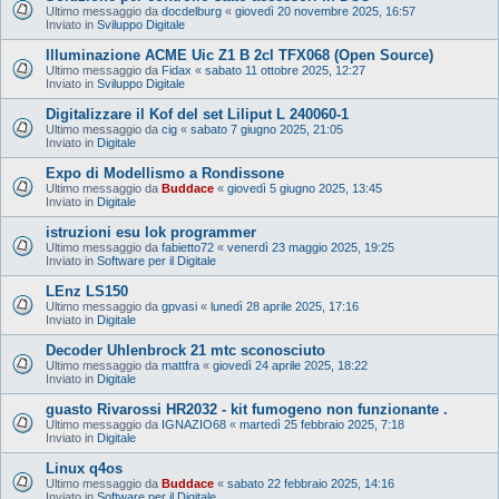
Ultimo messaggio da
docdelburg
«
giovedì 20 novembre 2025, 16:57
Inviato in
Sviluppo Digitale
Illuminazione ACME Uic Z1 B 2cl TFX068 (Open Source)
Ultimo messaggio da
Fidax
«
sabato 11 ottobre 2025, 12:27
Inviato in
Sviluppo Digitale
Digitalizzare il Kof del set Liliput L 240060-1
Ultimo messaggio da
cig
«
sabato 7 giugno 2025, 21:05
Inviato in
Digitale
Expo di Modellismo a Rondissone
Ultimo messaggio da
Buddace
«
giovedì 5 giugno 2025, 13:45
Inviato in
Digitale
istruzioni esu lok programmer
Ultimo messaggio da
fabietto72
«
venerdì 23 maggio 2025, 19:25
Inviato in
Software per il Digitale
LEnz LS150
Ultimo messaggio da
gpvasi
«
lunedì 28 aprile 2025, 17:16
Inviato in
Digitale
Decoder Uhlenbrock 21 mtc sconosciuto
Ultimo messaggio da
mattfra
«
giovedì 24 aprile 2025, 18:22
Inviato in
Digitale
guasto Rivarossi HR2032 - kit fumogeno non funzionante .
Ultimo messaggio da
IGNAZIO68
«
martedì 25 febbraio 2025, 7:18
Inviato in
Digitale
Linux q4os
Ultimo messaggio da
Buddace
«
sabato 22 febbraio 2025, 14:16
Inviato in
Software per il Digitale