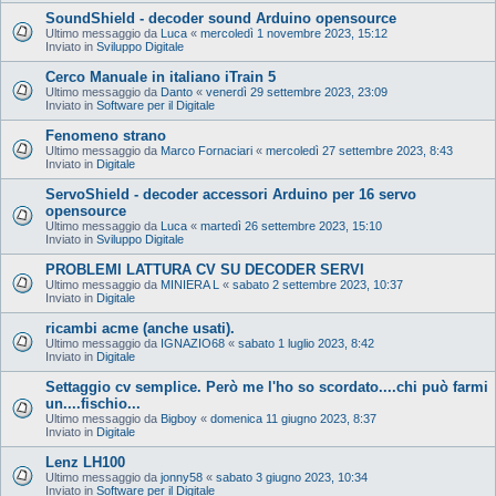
SoundShield - decoder sound Arduino opensource
Ultimo messaggio da
Luca
«
mercoledì 1 novembre 2023, 15:12
Inviato in
Sviluppo Digitale
Cerco Manuale in italiano iTrain 5
Ultimo messaggio da
Danto
«
venerdì 29 settembre 2023, 23:09
Inviato in
Software per il Digitale
Fenomeno strano
Ultimo messaggio da
Marco Fornaciari
«
mercoledì 27 settembre 2023, 8:43
Inviato in
Digitale
ServoShield - decoder accessori Arduino per 16 servo
opensource
Ultimo messaggio da
Luca
«
martedì 26 settembre 2023, 15:10
Inviato in
Sviluppo Digitale
PROBLEMI LATTURA CV SU DECODER SERVI
Ultimo messaggio da
MINIERA L
«
sabato 2 settembre 2023, 10:37
Inviato in
Digitale
ricambi acme (anche usati).
Ultimo messaggio da
IGNAZIO68
«
sabato 1 luglio 2023, 8:42
Inviato in
Digitale
Settaggio cv semplice. Però me l'ho so scordato....chi può farmi
un....fischio...
Ultimo messaggio da
Bigboy
«
domenica 11 giugno 2023, 8:37
Inviato in
Digitale
Lenz LH100
Ultimo messaggio da
jonny58
«
sabato 3 giugno 2023, 10:34
Inviato in
Software per il Digitale