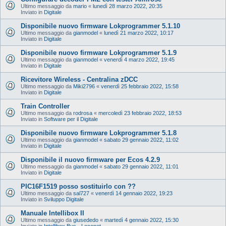
Ultimo messaggio da
mario
«
lunedì 28 marzo 2022, 20:35
Inviato in
Digitale
Disponibile nuovo firmware Lokprogrammer 5.1.10
Ultimo messaggio da
gianmodel
«
lunedì 21 marzo 2022, 10:17
Inviato in
Digitale
Disponibile nuovo firmware Lokprogrammer 5.1.9
Ultimo messaggio da
gianmodel
«
venerdì 4 marzo 2022, 19:45
Inviato in
Digitale
Ricevitore Wireless - Centralina zDCC
Ultimo messaggio da
Miki2796
«
venerdì 25 febbraio 2022, 15:58
Inviato in
Digitale
Train Controller
Ultimo messaggio da
rodrosa
«
mercoledì 23 febbraio 2022, 18:53
Inviato in
Software per il Digitale
Disponibile nuovo firmware Lokprogrammer 5.1.8
Ultimo messaggio da
gianmodel
«
sabato 29 gennaio 2022, 11:02
Inviato in
Digitale
Disponibile il nuovo firmware per Ecos 4.2.9
Ultimo messaggio da
gianmodel
«
sabato 29 gennaio 2022, 11:01
Inviato in
Digitale
PIC16F1519 posso sostituirlo con ??
Ultimo messaggio da
sal727
«
venerdì 14 gennaio 2022, 19:23
Inviato in
Sviluppo Digitale
Manuale Intellibox II
Ultimo messaggio da
giusededo
«
martedì 4 gennaio 2022, 15:30
Inviato in
Intellibox Bus - Loconet