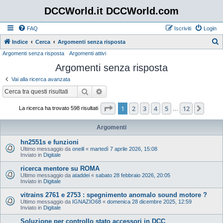
DCCWorld.it DCCWorld.com
FAQ
Iscriviti
Login
Indice
Cerca
Argomenti senza risposta
Argomenti senza risposta
Argomenti attivi
e
Argomenti senza risposta
r
c
Vai alla ricerca avanzata
a
Cerca
Ricerca avanzata
Pagina
1
di
12
1
2
3
4
5
12
Pros
La ricerca ha trovato 598 risultati
…
Argomenti
hn2551s e funzioni
Ultimo messaggio da
oneill
«
martedì 7 aprile 2026, 15:08
Inviato in
Digitale
ricerca mentore su ROMA
Ultimo messaggio da
ataddei
«
sabato 28 febbraio 2026, 20:05
Inviato in
Digitale
vitrains 2761 e 2753 : spegnimento anomalo sound motore ?
Ultimo messaggio da
IGNAZIO68
«
domenica 28 dicembre 2025, 12:59
Inviato in
Digitale
Soluzione per controllo stato accessori in DCC