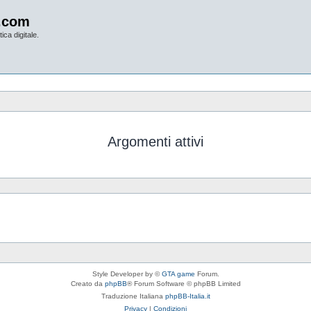
.com
ica digitale.
Argomenti attivi
Style Developer by ©
GTA game
Forum.
Creato da
phpBB
® Forum Software © phpBB Limited
Traduzione Italiana
phpBB-Italia.it
Privacy
|
Condizioni