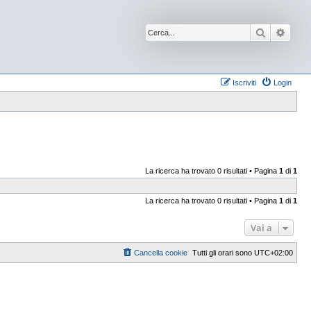
Cerca
Ricer
Iscriviti
Login
La ricerca ha trovato 0 risultati • Pagina
1
di
1
La ricerca ha trovato 0 risultati • Pagina
1
di
1
Vai a
Cancella cookie
Tutti gli orari sono
UTC+02:00