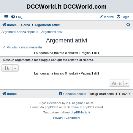
DCCWorld.it DCCWorld.com
FAQ
Iscriviti
Login
Indice
Cerca
Argomenti attivi
Argomenti senza risposta
Argomenti attivi
e
Argomenti attivi
r
c
Vai alla ricerca avanzata
La ricerca ha trovato 0 risultati • Pagina
1
di
1
a
Nessun argomento o messaggio con questo criterio di ricerca.
La ricerca ha trovato 0 risultati • Pagina
1
di
1
Vai a
Indice
Cancella cookie
Tutti gli orari sono
UTC+02:00
Style Developer by ©
GTA game
Forum.
Creato da
phpBB
® Forum Software © phpBB Limited
Traduzione Italiana
phpBB-Italia.it
Privacy
|
Condizioni