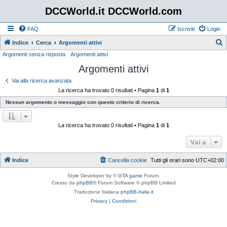
DCCWorld.it DCCWorld.com
FAQ
Iscriviti
Login
Indice
Cerca
Argomenti attivi
Argomenti senza risposta
Argomenti attivi
e
Argomenti attivi
r
c
Vai alla ricerca avanzata
La ricerca ha trovato 0 risultati • Pagina
1
di
1
a
Nessun argomento o messaggio con questo criterio di ricerca.
La ricerca ha trovato 0 risultati • Pagina
1
di
1
Vai a
Indice
Cancella cookie
Tutti gli orari sono
UTC+02:00
Style Developer by ©
GTA game
Forum.
Creato da
phpBB
® Forum Software © phpBB Limited
Traduzione Italiana
phpBB-Italia.it
Privacy
|
Condizioni