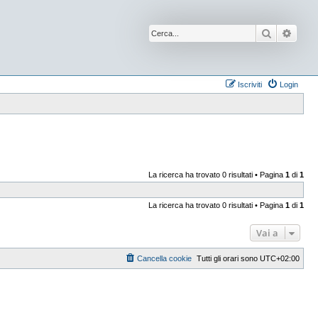
Cerca
Ricer
Iscriviti
Login
La ricerca ha trovato 0 risultati • Pagina
1
di
1
La ricerca ha trovato 0 risultati • Pagina
1
di
1
Vai a
Cancella cookie
Tutti gli orari sono
UTC+02:00