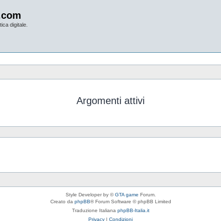
.com
ica digitale.
Argomenti attivi
Style Developer by ©
GTA game
Forum.
Creato da
phpBB
® Forum Software © phpBB Limited
Traduzione Italiana
phpBB-Italia.it
Privacy
|
Condizioni