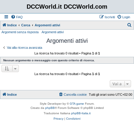
DCCWorld.it DCCWorld.com
FAQ
Iscriviti
Login
Indice
Cerca
Argomenti attivi
Argomenti senza risposta
Argomenti attivi
e
Argomenti attivi
r
c
Vai alla ricerca avanzata
La ricerca ha trovato 0 risultati • Pagina
1
di
1
a
Nessun argomento o messaggio con questo criterio di ricerca.
La ricerca ha trovato 0 risultati • Pagina
1
di
1
Vai a
Indice
Cancella cookie
Tutti gli orari sono
UTC+02:00
Style Developer by ©
GTA game
Forum.
Creato da
phpBB
® Forum Software © phpBB Limited
Traduzione Italiana
phpBB-Italia.it
Privacy
|
Condizioni