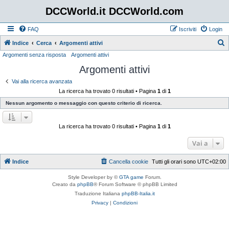
DCCWorld.it DCCWorld.com
FAQ
Iscriviti
Login
Indice
Cerca
Argomenti attivi
Argomenti senza risposta
Argomenti attivi
e
Argomenti attivi
r
c
Vai alla ricerca avanzata
La ricerca ha trovato 0 risultati • Pagina
1
di
1
a
Nessun argomento o messaggio con questo criterio di ricerca.
La ricerca ha trovato 0 risultati • Pagina
1
di
1
Vai a
Indice
Cancella cookie
Tutti gli orari sono
UTC+02:00
Style Developer by ©
GTA game
Forum.
Creato da
phpBB
® Forum Software © phpBB Limited
Traduzione Italiana
phpBB-Italia.it
Privacy
|
Condizioni