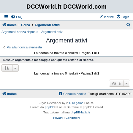
DCCWorld.it DCCWorld.com
FAQ
Iscriviti
Login
Indice
Cerca
Argomenti attivi
Argomenti senza risposta
Argomenti attivi
e
Argomenti attivi
r
c
Vai alla ricerca avanzata
La ricerca ha trovato 0 risultati • Pagina
1
di
1
a
Nessun argomento o messaggio con questo criterio di ricerca.
La ricerca ha trovato 0 risultati • Pagina
1
di
1
Vai a
Indice
Cancella cookie
Tutti gli orari sono
UTC+02:00
Style Developer by ©
GTA game
Forum.
Creato da
phpBB
® Forum Software © phpBB Limited
Traduzione Italiana
phpBB-Italia.it
Privacy
|
Condizioni