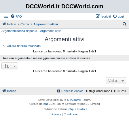
DCCWorld.it DCCWorld.com
FAQ
Iscriviti
Login
Indice
Cerca
Argomenti attivi
Argomenti senza risposta
Argomenti attivi
e
Argomenti attivi
r
c
Vai alla ricerca avanzata
La ricerca ha trovato 0 risultati • Pagina
1
di
1
a
Nessun argomento o messaggio con questo criterio di ricerca.
La ricerca ha trovato 0 risultati • Pagina
1
di
1
Vai a
Indice
Cancella cookie
Tutti gli orari sono
UTC+02:00
Style Developer by ©
GTA game
Forum.
Creato da
phpBB
® Forum Software © phpBB Limited
Traduzione Italiana
phpBB-Italia.it
Privacy
|
Condizioni