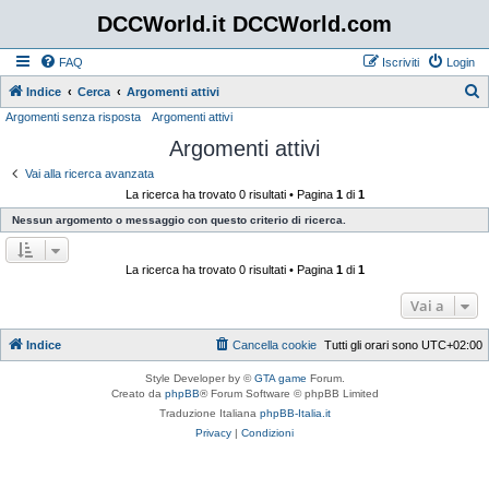
DCCWorld.it DCCWorld.com
FAQ
Iscriviti
Login
Indice
Cerca
Argomenti attivi
Argomenti senza risposta
Argomenti attivi
e
Argomenti attivi
r
c
Vai alla ricerca avanzata
La ricerca ha trovato 0 risultati • Pagina
1
di
1
a
Nessun argomento o messaggio con questo criterio di ricerca.
La ricerca ha trovato 0 risultati • Pagina
1
di
1
Vai a
Indice
Cancella cookie
Tutti gli orari sono
UTC+02:00
Style Developer by ©
GTA game
Forum.
Creato da
phpBB
® Forum Software © phpBB Limited
Traduzione Italiana
phpBB-Italia.it
Privacy
|
Condizioni