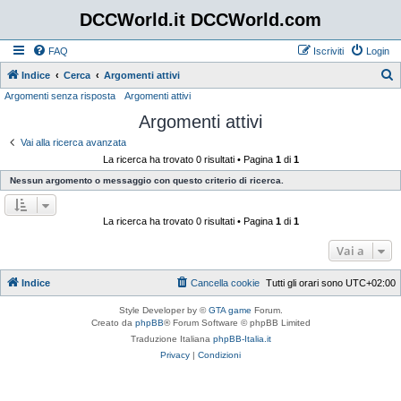
DCCWorld.it DCCWorld.com
FAQ
Iscriviti
Login
Indice
Cerca
Argomenti attivi
Argomenti senza risposta
Argomenti attivi
e
Argomenti attivi
r
c
Vai alla ricerca avanzata
La ricerca ha trovato 0 risultati • Pagina
1
di
1
a
Nessun argomento o messaggio con questo criterio di ricerca.
La ricerca ha trovato 0 risultati • Pagina
1
di
1
Vai a
Indice
Cancella cookie
Tutti gli orari sono
UTC+02:00
Style Developer by ©
GTA game
Forum.
Creato da
phpBB
® Forum Software © phpBB Limited
Traduzione Italiana
phpBB-Italia.it
Privacy
|
Condizioni