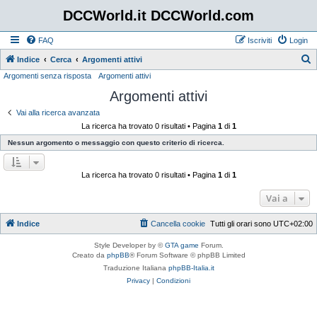
DCCWorld.it DCCWorld.com
FAQ
Iscriviti
Login
Indice
Cerca
Argomenti attivi
Argomenti senza risposta
Argomenti attivi
e
Argomenti attivi
r
c
Vai alla ricerca avanzata
La ricerca ha trovato 0 risultati • Pagina
1
di
1
a
Nessun argomento o messaggio con questo criterio di ricerca.
La ricerca ha trovato 0 risultati • Pagina
1
di
1
Vai a
Indice
Cancella cookie
Tutti gli orari sono
UTC+02:00
Style Developer by ©
GTA game
Forum.
Creato da
phpBB
® Forum Software © phpBB Limited
Traduzione Italiana
phpBB-Italia.it
Privacy
|
Condizioni