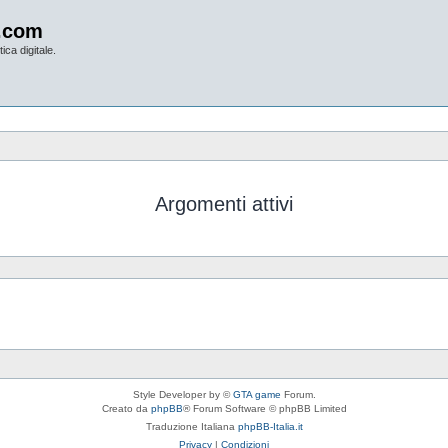
.com
ica digitale.
Argomenti attivi
Style Developer by ©
GTA game
Forum.
Creato da
phpBB
® Forum Software © phpBB Limited
Traduzione Italiana
phpBB-Italia.it
Privacy
|
Condizioni