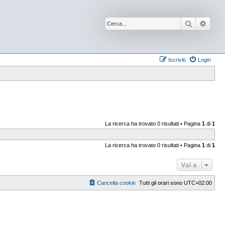
Cerca
Ricer
Iscriviti
Login
La ricerca ha trovato 0 risultati • Pagina
1
di
1
La ricerca ha trovato 0 risultati • Pagina
1
di
1
Vai a
Cancella cookie
Tutti gli orari sono
UTC+02:00