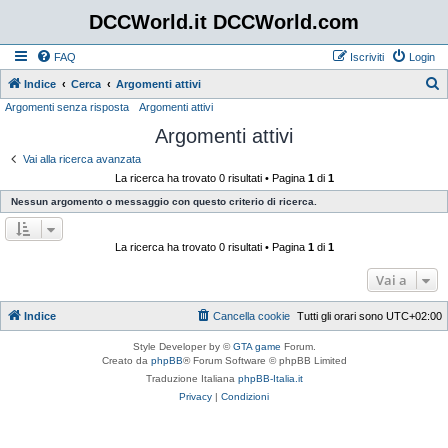
DCCWorld.it DCCWorld.com
FAQ
Iscriviti
Login
Indice
Cerca
Argomenti attivi
Argomenti senza risposta
Argomenti attivi
e
Argomenti attivi
r
c
Vai alla ricerca avanzata
La ricerca ha trovato 0 risultati • Pagina
1
di
1
a
Nessun argomento o messaggio con questo criterio di ricerca.
La ricerca ha trovato 0 risultati • Pagina
1
di
1
Vai a
Indice
Cancella cookie
Tutti gli orari sono
UTC+02:00
Style Developer by ©
GTA game
Forum.
Creato da
phpBB
® Forum Software © phpBB Limited
Traduzione Italiana
phpBB-Italia.it
Privacy
|
Condizioni