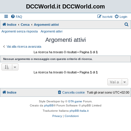
DCCWorld.it DCCWorld.com
FAQ
Iscriviti
Login
Indice
Cerca
Argomenti attivi
Argomenti senza risposta
Argomenti attivi
e
Argomenti attivi
r
c
Vai alla ricerca avanzata
La ricerca ha trovato 0 risultati • Pagina
1
di
1
a
Nessun argomento o messaggio con questo criterio di ricerca.
La ricerca ha trovato 0 risultati • Pagina
1
di
1
Vai a
Indice
Cancella cookie
Tutti gli orari sono
UTC+02:00
Style Developer by ©
GTA game
Forum.
Creato da
phpBB
® Forum Software © phpBB Limited
Traduzione Italiana
phpBB-Italia.it
Privacy
|
Condizioni