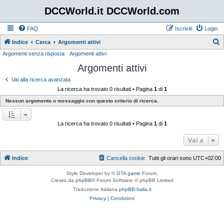
DCCWorld.it DCCWorld.com
FAQ
Iscriviti
Login
Indice
Cerca
Argomenti attivi
Argomenti senza risposta
Argomenti attivi
e
Argomenti attivi
r
c
Vai alla ricerca avanzata
La ricerca ha trovato 0 risultati • Pagina
1
di
1
a
Nessun argomento o messaggio con questo criterio di ricerca.
La ricerca ha trovato 0 risultati • Pagina
1
di
1
Vai a
Indice
Cancella cookie
Tutti gli orari sono
UTC+02:00
Style Developer by ©
GTA game
Forum.
Creato da
phpBB
® Forum Software © phpBB Limited
Traduzione Italiana
phpBB-Italia.it
Privacy
|
Condizioni