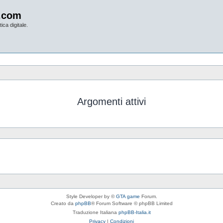
.com
ica digitale.
Argomenti attivi
Style Developer by ©
GTA game
Forum.
Creato da
phpBB
® Forum Software © phpBB Limited
Traduzione Italiana
phpBB-Italia.it
Privacy
|
Condizioni