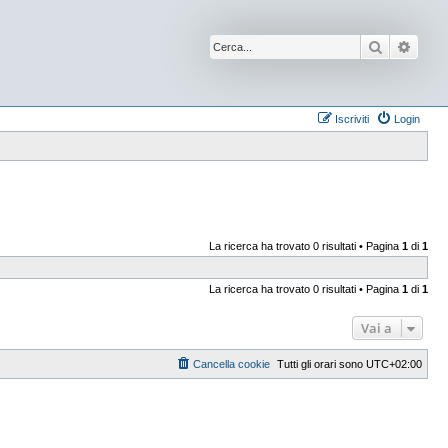
Cerca
Ricer
Iscriviti
Login
La ricerca ha trovato 0 risultati • Pagina
1
di
1
La ricerca ha trovato 0 risultati • Pagina
1
di
1
Vai a
Cancella cookie
Tutti gli orari sono
UTC+02:00