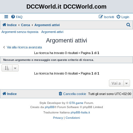
DCCWorld.it DCCWorld.com
FAQ
Iscriviti
Login
Indice
Cerca
Argomenti attivi
Argomenti senza risposta
Argomenti attivi
e
Argomenti attivi
r
c
Vai alla ricerca avanzata
La ricerca ha trovato 0 risultati • Pagina
1
di
1
a
Nessun argomento o messaggio con questo criterio di ricerca.
La ricerca ha trovato 0 risultati • Pagina
1
di
1
Vai a
Indice
Cancella cookie
Tutti gli orari sono
UTC+02:00
Style Developer by ©
GTA game
Forum.
Creato da
phpBB
® Forum Software © phpBB Limited
Traduzione Italiana
phpBB-Italia.it
Privacy
|
Condizioni