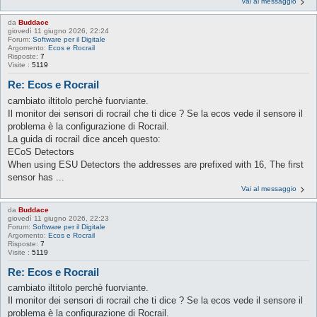
Vai al messaggio
da
Buddace
giovedì 11 giugno 2026, 22:24
Forum:
Software per il Digitale
Argomento:
Ecos e Rocrail
Risposte:
7
Visite :
5119
Re: Ecos e Rocrail
cambiato iltitolo perchè fuorviante.
Il monitor dei sensori di rocrail che ti dice ? Se la ecos vede il sensore il
problema è la configurazione di Rocrail.
La guida di rocrail dice anceh questo:
ECoS Detectors
When using ESU Detectors the addresses are prefixed with 16, The first
sensor has ...
Vai al messaggio
da
Buddace
giovedì 11 giugno 2026, 22:23
Forum:
Software per il Digitale
Argomento:
Ecos e Rocrail
Risposte:
7
Visite :
5119
Re: Ecos e Rocrail
cambiato iltitolo perchè fuorviante.
Il monitor dei sensori di rocrail che ti dice ? Se la ecos vede il sensore il
problema è la configurazione di Rocrail.