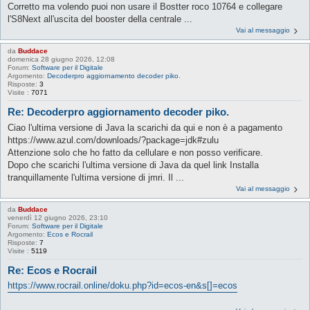
Corretto ma volendo puoi non usare il Bostter roco 10764 e collegare
l'S8Next all'uscita del booster della centrale ...
Vai al messaggio
da
Buddace
domenica 28 giugno 2026, 12:08
Forum:
Software per il Digitale
Argomento:
Decoderpro aggiornamento decoder piko.
Risposte:
3
Visite :
7071
Re: Decoderpro aggiornamento decoder piko.
Ciao l'ultima versione di Java la scarichi da qui e non è a pagamento
https://www.azul.com/downloads/?package=jdk#zulu
Attenzione solo che ho fatto da cellulare e non posso verificare.
Dopo che scarichi l'ultima versione di Java da quel link Installa
tranquillamente l'ultima versione di jmri. Il ...
Vai al messaggio
da
Buddace
venerdì 12 giugno 2026, 23:10
Forum:
Software per il Digitale
Argomento:
Ecos e Rocrail
Risposte:
7
Visite :
5119
Re: Ecos e Rocrail
https://www.rocrail.online/doku.php?id=ecos-en&s[]=ecos