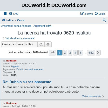
DCCWorld.it DCCWorld.com
FAQ
Iscriviti
Login
Indice
Cerca
Argomenti senza risposta
Argomenti attivi
e
La ricerca ha trovato 9629 risultati
r
c
Vai alla ricerca avanzata
a
Cerca
Ricerca avanzata
Pagina
1
di
642
1
2
3
4
5
642
Pro
La ricerca ha trovato 9629 risultati
…
da
Buddace
sabato 1 agosto 2026, 12:32
Forum:
Digitale
Argomento:
Dubbio su sezionamento
Risposte:
1
Visite :
1045
Re: Dubbio su sezionamento
Al massimo si scalderanno i poti dei mofuli. La cosa potrebbe piacere
meno ai booster che dopo un po' potrebbero darti corto.
Vai al messaggio
da
Buddace
martedì 14 luglio 2026, 13:10