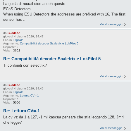
La guida di rocrail dice anceh questo:
ECoS Detectors
When using ESU Detectors the addresses are prefixed with 16, The first
sensor has ...
Vai al messaggio
da
Buddace
giovedì 4 giugno 2026, 14:47
Forum:
Digitale
Argomento:
Compatibilità decoder Scaletrix e LokPilot 5
Risposte:
2
Visite :
3652
Re: Compatibilità decoder Scaletrix e LokPilot 5
Ti confondi con selectrix?
Vai al messaggio
da
Buddace
giovedì 4 giugno 2026, 14:46
Forum:
Digitale
Argomento:
Lettura CV=-1
Risposte:
5
Visite :
5060
Re: Lettura CV=-1
La cv vz da 1 a 127, -1 mi kascua pensare che stia leggendo 128. Jmri
che legge?
Vai al messaggio