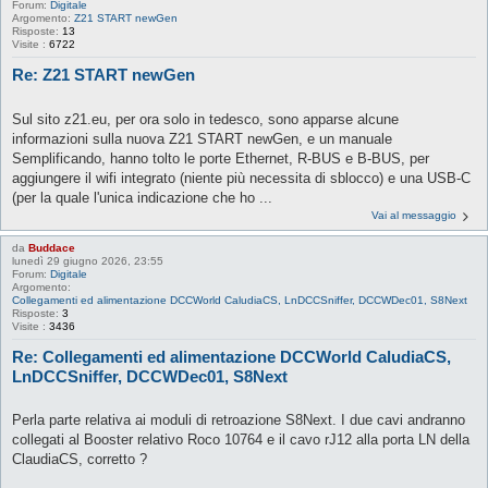
Forum:
Digitale
Argomento:
Z21 START newGen
Risposte:
13
Visite :
6722
Re: Z21 START newGen
Sul sito z21.eu, per ora solo in tedesco, sono apparse alcune
informazioni sulla nuova Z21 START newGen, e un manuale
Semplificando, hanno tolto le porte Ethernet, R-BUS e B-BUS, per
aggiungere il wifi integrato (niente più necessita di sblocco) e una USB-C
(per la quale l'unica indicazione che ho ...
Vai al messaggio
da
Buddace
lunedì 29 giugno 2026, 23:55
Forum:
Digitale
Argomento:
Collegamenti ed alimentazione DCCWorld CaludiaCS, LnDCCSniffer, DCCWDec01, S8Next
Risposte:
3
Visite :
3436
Re: Collegamenti ed alimentazione DCCWorld CaludiaCS,
LnDCCSniffer, DCCWDec01, S8Next
Perla parte relativa ai moduli di retroazione S8Next. I due cavi andranno
collegati al Booster relativo Roco 10764 e il cavo rJ12 alla porta LN della
ClaudiaCS, corretto ?