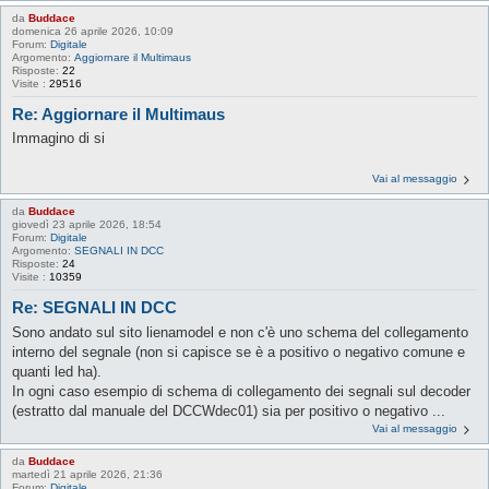
da
Buddace
domenica 26 aprile 2026, 10:09
Forum:
Digitale
Argomento:
Aggiornare il Multimaus
Risposte:
22
Visite :
29516
Re: Aggiornare il Multimaus
Immagino di si
Vai al messaggio
da
Buddace
giovedì 23 aprile 2026, 18:54
Forum:
Digitale
Argomento:
SEGNALI IN DCC
Risposte:
24
Visite :
10359
Re: SEGNALI IN DCC
Sono andato sul sito lienamodel e non c'è uno schema del collegamento
interno del segnale (non si capisce se è a positivo o negativo comune e
quanti led ha).
In ogni caso esempio di schema di collegamento dei segnali sul decoder
(estratto dal manuale del DCCWdec01) sia per positivo o negativo ...
Vai al messaggio
da
Buddace
martedì 21 aprile 2026, 21:36
Forum:
Digitale