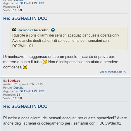
Argomento:
SEGNALI IN DCC
Risposte:
24
Visite :
10359
Re: SEGNALI IN DCC
likenico21
ha scritto:
Riuscite a consigliarmi dei sensori adeguati per queste operazioni?
Avete anche degli schemi di collegamento per i semafori con il
DCCWdec01
Dimenticavo ti suggerisco di fare un piccolo tracciato di prova per
mettere a punto il tutto
Non è indispensabile ma aiuta a prendere
confidenza
Vai al messaggio
da
Buddace
martedì 21 aprile 2026, 21:29
Forum:
Digitale
Argomento:
SEGNALI IN DCC
Risposte:
24
Visite :
10359
Re: SEGNALI IN DCC
Riuscite a consigliarmi dei sensori adeguati per queste operazioni? Avete
anche degli schemi di collegamento per i semafori con il DCCWdec01