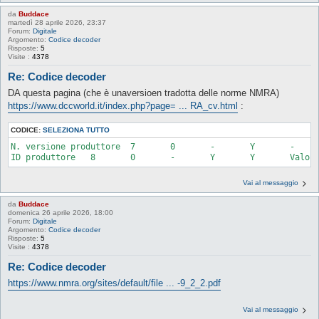
da
Buddace
martedì 28 aprile 2026, 23:37
Forum:
Digitale
Argomento:
Codice decoder
Risposte:
5
Visite :
4378
Re: Codice decoder
DA questa pagina (che è unaversioen tradotta delle norme NMRA)
https://www.dccworld.it/index.php?page= ... RA_cv.html
:
CODICE:
SELEZIONA TUTTO
N. versione produttore 	7 	0 	- 	Y 	- 	Info versione definita dal produttore

Vai al messaggio
da
Buddace
domenica 26 aprile 2026, 18:00
Forum:
Digitale
Argomento:
Codice decoder
Risposte:
5
Visite :
4378
Re: Codice decoder
https://www.nmra.org/sites/default/file ... -9_2_2.pdf
Vai al messaggio