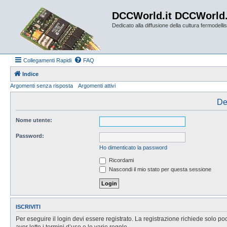
DCCWorld.it DCCWorld
Dedicato alla diffusione della cultura fermodellist
Collegamenti Rapidi
FAQ
Indice
Argomenti senza risposta
Argomenti attivi
De
Nome utente:
Password:
Ho dimenticato la password
Ricordami
Nascondi il mio stato per questa sessione
ISCRIVITI
Per eseguire il login devi essere registrato. La registrazione richiede solo po
aver letto i termini d’uso e le varie regole.