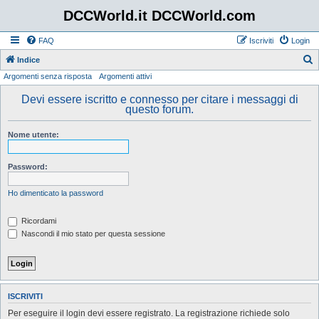
DCCWorld.it DCCWorld.com
FAQ
Iscriviti
Login
Indice
Argomenti senza risposta
Argomenti attivi
e
r
Devi essere iscritto e connesso per citare i messaggi di
questo forum.
c
a
Nome utente:
Password:
Ho dimenticato la password
Ricordami
Nascondi il mio stato per questa sessione
ISCRIVITI
Per eseguire il login devi essere registrato. La registrazione richiede solo