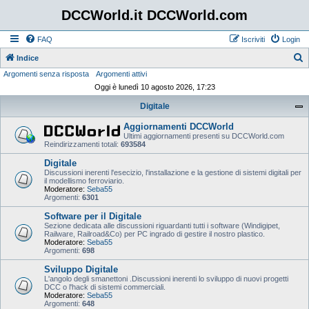
DCCWorld.it DCCWorld.com
FAQ
Iscriviti
Login
Indice
Argomenti senza risposta
Argomenti attivi
e
Oggi è lunedì 10 agosto 2026, 17:23
r
Digitale
c
a
Aggiornamenti DCCWorld
Ultimi aggiornamenti presenti su DCCWorld.com
Reindirizzamenti totali:
693584
Digitale
Discussioni inerenti l'esecizio, l'installazione e la gestione di sistemi digitali per
il modellismo ferroviario.
Moderatore:
Seba55
Argomenti:
6301
Software per il Digitale
Sezione dedicata alle discussioni riguardanti tutti i software (Windigipet,
Railware, Railroad&Co) per PC ingrado di gestire il nostro plastico.
Moderatore:
Seba55
Argomenti:
698
Sviluppo Digitale
L'angolo degli smanettoni .Discussioni inerenti lo sviluppo di nuovi progetti
DCC o l'hack di sistemi commerciali.
Moderatore:
Seba55
Argomenti:
648