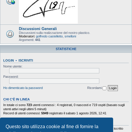
Discussioni Generali
Discussioni sulla realizzazione del nostro plastico.
Moderatori:
golfredo castelletto
,
smelloni
Argomenti:
441
STATISTICHE
LOGIN
•
ISCRIVITI
Nome utente:
Password:
Ho dimenticato la password
Ricordami
CHI C’È IN LINEA
In totale ci sono
723
utenti connessi : 4 registrati, 0 nascosti e 719 ospiti (basato sugli
utenti attivi negli ultimi 5 minuti)
Record di utenti connessi:
5949
registrato il sabato 1 agosto 2026, 12:41
STATISTICHE
Questo sito utilizza cookie al fine di fornire la
Totale messaggi
103644
• Totale argomenti
9878
• Totale iscritti
5630
• Ultimo iscritto