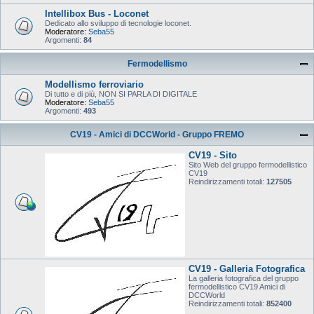
Intellibox Bus - Loconet
Dedicato allo sviluppo di tecnologie loconet.
Moderatore:
Seba55
Argomenti:
84
Fermodellismo
Modellismo ferroviario
Di tutto e di più, NON SI PARLA DI DIGITALE
Moderatore:
Seba55
Argomenti:
493
CV19 - Amici di DCCWorld - Gruppo FREMO
CV19 - Sito
Sito Web del gruppo fermodellistico
CV19
Reindirizzamenti totali:
127505
CV19 - Galleria Fotografica
La galleria fotografica del gruppo
fermodellistico CV19 Amici di
DCCWorld
Reindirizzamenti totali:
852400