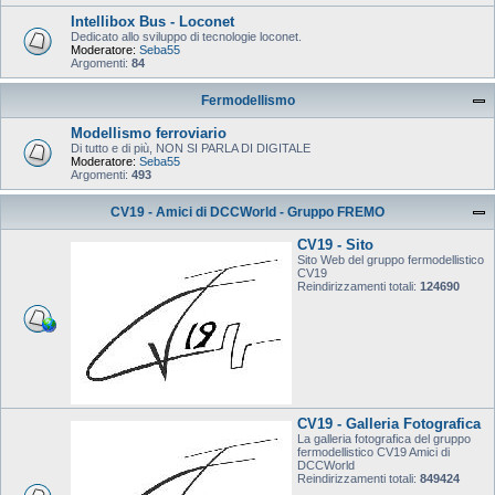
Intellibox Bus - Loconet
Dedicato allo sviluppo di tecnologie loconet.
Moderatore:
Seba55
Argomenti:
84
Fermodellismo
Modellismo ferroviario
Di tutto e di più, NON SI PARLA DI DIGITALE
Moderatore:
Seba55
Argomenti:
493
CV19 - Amici di DCCWorld - Gruppo FREMO
CV19 - Sito
Sito Web del gruppo fermodellistico
CV19
Reindirizzamenti totali:
124690
CV19 - Galleria Fotografica
La galleria fotografica del gruppo
fermodellistico CV19 Amici di
DCCWorld
Reindirizzamenti totali:
849424