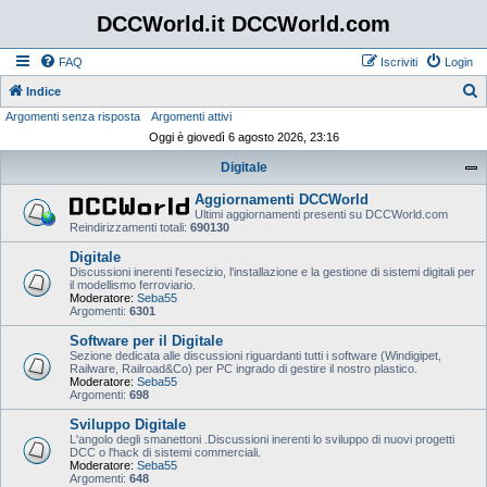
DCCWorld.it DCCWorld.com
FAQ
Iscriviti
Login
Indice
Argomenti senza risposta
Argomenti attivi
e
Oggi è giovedì 6 agosto 2026, 23:16
r
Digitale
c
a
Aggiornamenti DCCWorld
Ultimi aggiornamenti presenti su DCCWorld.com
Reindirizzamenti totali:
690130
Digitale
Discussioni inerenti l'esecizio, l'installazione e la gestione di sistemi digitali per
il modellismo ferroviario.
Moderatore:
Seba55
Argomenti:
6301
Software per il Digitale
Sezione dedicata alle discussioni riguardanti tutti i software (Windigipet,
Railware, Railroad&Co) per PC ingrado di gestire il nostro plastico.
Moderatore:
Seba55
Argomenti:
698
Sviluppo Digitale
L'angolo degli smanettoni .Discussioni inerenti lo sviluppo di nuovi progetti
DCC o l'hack di sistemi commerciali.
Moderatore:
Seba55
Argomenti:
648