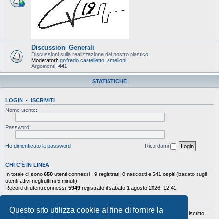
Discussioni Generali
Discussioni sulla realizzazione del nostro plastico.
Moderatori:
golfredo castelletto
,
smelloni
Argomenti:
441
STATISTICHE
LOGIN
•
ISCRIVITI
Nome utente:
Password:
Ho dimenticato la password
Ricordami
CHI C’È IN LINEA
In totale ci sono
650
utenti connessi : 9 registrati, 0 nascosti e 641 ospiti (basato sugli
utenti attivi negli ultimi 5 minuti)
Record di utenti connessi:
5949
registrato il sabato 1 agosto 2026, 12:41
STATISTICHE
Questo sito utilizza cookie al fine di fornire la
Totale messaggi
103644
• Totale argomenti
9878
• Totale iscritti
5630
• Ultimo iscritto