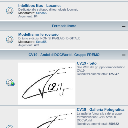
Intellibox Bus - Loconet
Dedicato allo sviluppo di tecnologie loconet.
Moderatore:
Seba55
Argomenti:
84
Fermodellismo
Modellismo ferroviario
Di tutto e di più, NON SI PARLA DI DIGITALE
Moderatore:
Seba55
Argomenti:
493
CV19 - Amici di DCCWorld - Gruppo FREMO
CV19 - Sito
Sito Web del gruppo fermodellistico
CV19
Reindirizzamenti totali:
125547
CV19 - Galleria Fotografica
La galleria fotografica del gruppo
fermodellistico CV19 Amici di
DCCWorld
Reindirizzamenti totali:
850382