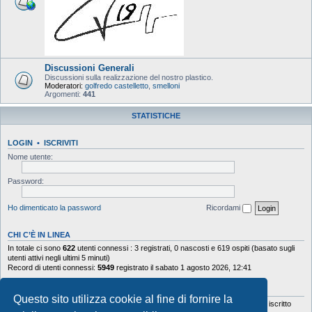
Discussioni Generali
Discussioni sulla realizzazione del nostro plastico.
Moderatori:
golfredo castelletto
,
smelloni
Argomenti:
441
STATISTICHE
LOGIN
•
ISCRIVITI
Nome utente:
Password:
Ho dimenticato la password
Ricordami
CHI C’È IN LINEA
In totale ci sono
622
utenti connessi : 3 registrati, 0 nascosti e 619 ospiti (basato sugli
utenti attivi negli ultimi 5 minuti)
Record di utenti connessi:
5949
registrato il sabato 1 agosto 2026, 12:41
STATISTICHE
Questo sito utilizza cookie al fine di fornire la
Totale messaggi
103644
• Totale argomenti
9878
• Totale iscritti
5630
• Ultimo iscritto