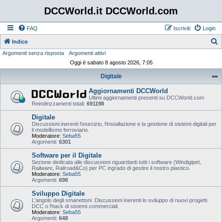
DCCWorld.it DCCWorld.com
FAQ
Iscriviti
Login
Indice
Argomenti senza risposta
Argomenti attivi
e
Oggi è sabato 8 agosto 2026, 7:05
r
Digitale
c
a
Aggiornamenti DCCWorld
Ultimi aggiornamenti presenti su DCCWorld.com
Reindirizzamenti totali:
691198
Digitale
Discussioni inerenti l'esecizio, l'installazione e la gestione di sistemi digitali per
il modellismo ferroviario.
Moderatore:
Seba55
Argomenti:
6301
Software per il Digitale
Sezione dedicata alle discussioni riguardanti tutti i software (Windigipet,
Railware, Railroad&Co) per PC ingrado di gestire il nostro plastico.
Moderatore:
Seba55
Argomenti:
698
Sviluppo Digitale
L'angolo degli smanettoni .Discussioni inerenti lo sviluppo di nuovi progetti
DCC o l'hack di sistemi commerciali.
Moderatore:
Seba55
Argomenti:
648